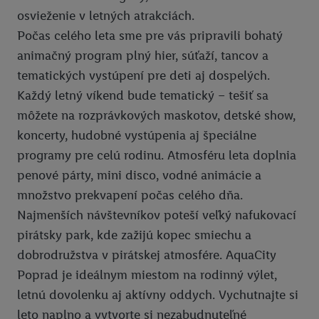
osvieženie v letných atrakciách.
Pomoc
Pravidlá používania
Počas celého leta sme pre vás pripravili bohatý
Ochrana osobných údajov
animačný program plný hier, súťaží, tancov a
tematických vystúpení pre deti aj dospelých.
Vyhlásenie o prístupnosti
Každý letný víkend bude tematický – tešiť sa
Pravidlá pre nabíjanie e-vozidiel
môžete na rozprávkových maskotov, detské show,
Podmienky ochrany osobných údajov pre elektronické nabíjacie
koncerty, hudobné vystúpenia aj špeciálne
stanice
programy pre celú rodinu. Atmosféru leta doplnia
penové párty, mini disco, vodné animácie a
Lidl Plus krajiny
množstvo prekvapení počas celého dňa.
Najmenších návštevníkov poteší veľký nafukovací
pirátsky park, kde zažijú kopec smiechu a
dobrodružstva v pirátskej atmosfére. AquaCity
Poprad je ideálnym miestom na rodinný výlet,
letnú dovolenku aj aktívny oddych. Vychutnajte si
leto naplno a vytvorte si nezabudnuteľné