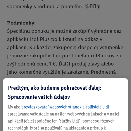
spomienky s rodinou a priateľmi. 💦🏴‍☠️☀️
Podmienky:
Špeciálnu ponuku je možné zakúpiť výhradne cez
aplikáciu Lidl Plus po kliknutí na odkaz v
aplikácii. Ku každej zakúpenej dospelej vstupenke
je možné zakúpiť vstup pre 1 dieťa do 18 rokov za
zvýhodnenú cenu 1 €. Ďalší predaj zľavy alebo
jeho komerčné využitie je zakázané. Predmetná
ponuka nie je ponukou spoločnosti Lidl Stiftung &
Predtým, ako budeme pokračovať ďalej:
Co. KG, Stiftsbergstr. 1, 74167 Neckarsulm,
Spracovanie vašich údajov
Nemecko spolková republika, ako ani žiadnej
spoločnosti skupiny spoločností Lidl , ale ide o
My ako
prevádzkovateľ webových stránok a aplikácie Lidl
výslovne a výlučné o ponuku spolupracujúceho
spracúvame vaše údaje na našich webových stránkach a v našej
partnera a prostredníctvom predmetnej aplikácie
aplikácii (ďalej spoločne len "služby Lidl") pomocou rôznych
technológií, ktoré sa používajú na ukladanie a prístup k
sú poskytované výlučne len informácie o týchto