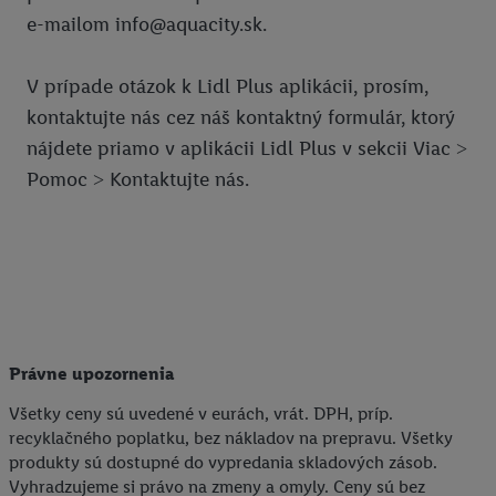
e-mailom info@aquacity.sk.
rôznych zariadeniach a v rôznych službách spoločnosti Lidl ak
vám možno priradiť niekoľko koncových zariadení alebo
používanie viacerých služieb spoločnosti Lidl, pomocou vašej
V prípade otázok k Lidl Plus aplikácii, prosím,
hashovanej e-mailovej adresy a prípadne ďalších
kontaktujte nás cez náš kontaktný formulár, ktorý
identifikátorov/identifikátorov, ktoré má spoločnosť Criteo SA k
nájdete priamo v aplikácii Lidl Plus v sekcii Viac ˃
dispozícii.
Pomoc ˃ Kontaktujte nás.
V časti "
Prispôsobiť
" môžete povoliť jednotlivé účely a nájsť
ďalšie informácie o podmienkach spracúvania osobných
údajov.
Kliknutím na možnosť "
Odmietnuť
" môžete povoliť iba
používanie potrebných technológií. Kliknutím na "
Súhlasím
"
vyjadríte súhlas so spracúvaním na všetky vyššie uvedené účely.
Ďalšie informácie vrátane informácií o dobe uchovávania
údajov a Vašom práve kedykoľvek odvolať súhlas s účinnosťou
Právne upozornenia
do budúcnosti nájdete v našich
zásadách ochrany osobných
Všetky ceny sú uvedené v eurách, vrát. DPH, príp.
údajov
.
Imprint nájdete tu.
recyklačného poplatku, bez nákladov na prepravu. Všetky
produkty sú dostupné do vypredania skladových zásob.
Vyhradzujeme si právo na zmeny a omyly. Ceny sú bez