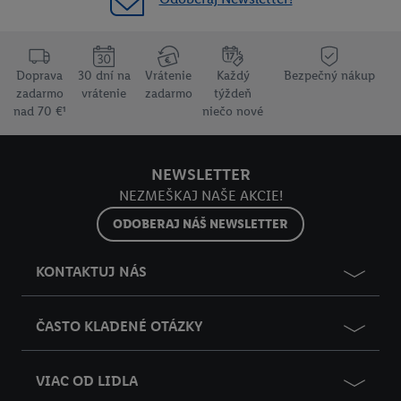
Doprava
30 dní na
Vrátenie
Každý
Bezpečný nákup
zadarmo
vrátenie
zadarmo
týždeň
nad 70 €¹
niečo nové
NEWSLETTER
NEZMEŠKAJ NAŠE AKCIE!
ODOBERAJ NÁŠ NEWSLETTER
KONTAKTUJ NÁS
ČASTO KLADENÉ OTÁZKY
VIAC OD LIDLA