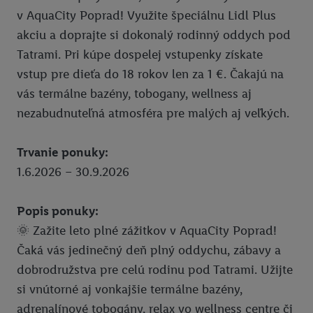
v AquaCity Poprad! Využite špeciálnu Lidl Plus
InstaGYM
akciu a doprajte si dokonalý rodinný oddych pod
Pixxla
Tatrami. Pri kúpe dospelej vstupenky získate
Ksebe dalsie sedenia
vstup pre dieťa do 18 rokov len za 1 €. Čakajú na
vás termálne bazény, tobogany, wellness aj
Ksebe prve sedenie
nezabudnuteľná atmosféra pre malých aj veľkých.
MG
Union zľava 10 % na PZP a havarijné poistenie
Trvanie ponuky:
1.6.2026 – 30.9.2026
Zľava 10 % na krátkodobé cestovné poistenie
Union zľava na poistenie onkologických chorôb
Popis ponuky:
🌞 Zažite leto plné zážitkov v AquaCity Poprad!
Zľava 10 % na celoročné cestovné poistenie
Čaká vás jedinečný deň plný oddychu, zábavy a
Súťaže
dobrodružstva pre celú rodinu pod Tatrami. Užijte
Click & Pick
si vnútorné aj vonkajšie termálne bazény,
adrenalínové tobogány, relax vo wellness centre či
Právne informácie