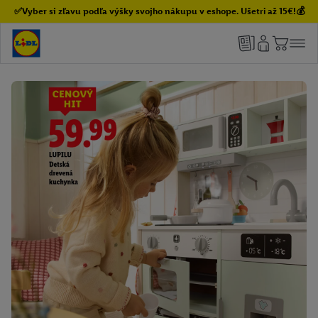
✅Vyber si zľavu podľa výšky svojho nákupu v eshope. Ušetri až 15€!💰