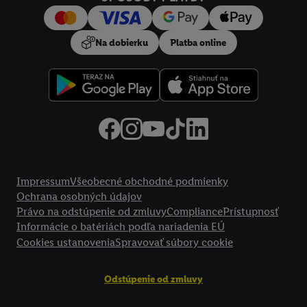
používanie potrebných technológií. Kliknutím na "
Súhlasím
"
vyjadríte súhlas so spracúvaním na všetky vyššie uvedené účely.
Na dobierku
Platba online
Ďalšie informácie vrátane informácií o dobe uchovávania
údajov a Vašom práve kedykoľvek odvolať súhlas s účinnosťou
do budúcnosti nájdete v našich
zásadách ochrany osobných
údajov
.
Imprint nájdete tu.
Právne informácie
Impressum
Všeobecné obchodné podmienky
Ochrana osobných údajov
Právo na odstúpenie od zmluvy
Compliance
Prístupnosť
Informácie o batériách podľa nariadenia EÚ
Cookies ustanovenia
Spravovať súbory cookie
Odstúpenie od zmluvy