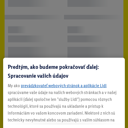
Predtým, ako budeme pokračovať ďalej:
Spracovanie vašich údajov
My ako
prevádzkovateľ webových stránok a aplikácie Lidl
spracúvame vaše údaje na našich webových stránkach a v našej
aplikácii (ďalej spoločne len "služby Lidl") pomocou rôznych
technológií, ktoré sa používajú na ukladanie a prístup k
informáciám vo vašom koncovom zariadení. Niektoré z nich sú
technicky nevyhnutné alebo sa používajú s vaším súhlasom na
pohodlné nastavenie, na zostavovanie štatistík alebo na