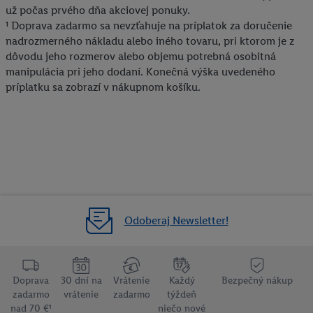
používanie viacerých služieb spoločnosti Lidl, pomocou vašej
už počas prvého dňa akciovej ponuky.
hashovanej e-mailovej adresy a prípadne ďalších
¹ Doprava zadarmo sa nevzťahuje na príplatok za doručenie
identifikátorov/identifikátorov, ktoré má spoločnosť Criteo SA k
nadrozmerného nákladu alebo iného tovaru, pri ktorom je z
dispozícii.
dôvodu jeho rozmerov alebo objemu potrebná osobitná
V časti "
Prispôsobiť
" môžete povoliť jednotlivé účely a nájsť
manipulácia pri jeho dodaní. Konečná výška uvedeného
ďalšie informácie o podmienkach spracúvania osobných
príplatku sa zobrazí v nákupnom košíku.
údajov.
Kliknutím na možnosť "
Odmietnuť
" môžete povoliť iba
používanie potrebných technológií. Kliknutím na "
Súhlasím
"
vyjadríte súhlas so spracúvaním na všetky vyššie uvedené účely.
Ďalšie informácie vrátane informácií o dobe uchovávania
údajov a Vašom práve kedykoľvek odvolať súhlas s účinnosťou
do budúcnosti nájdete v našich
zásadách ochrany osobných
údajov
.
Imprint nájdete tu.
Odoberaj Newsletter!
Doprava
30 dní na
Vrátenie
Každý
Bezpečný nákup
zadarmo
vrátenie
zadarmo
týždeň
nad 70 €¹
niečo nové