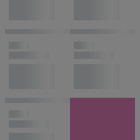
dispozícii.
V časti "
Prispôsobiť
" môžete povoliť jednotlivé účely a nájsť
ďalšie informácie o podmienkach spracúvania osobných
údajov.
Kliknutím na možnosť "
Odmietnuť
" môžete povoliť iba
používanie potrebných technológií. Kliknutím na "
Súhlasím
"
vyjadríte súhlas so spracúvaním na všetky vyššie uvedené účely.
Ďalšie informácie vrátane informácií o dobe uchovávania
údajov a Vašom práve kedykoľvek odvolať súhlas s účinnosťou
do budúcnosti nájdete v našich
zásadách ochrany osobných
údajov
.
Imprint nájdete tu.