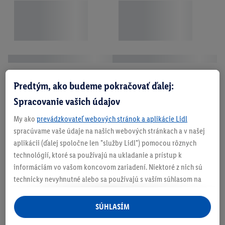
Predtým, ako budeme pokračovať ďalej:
Spracovanie vašich údajov
My ako
prevádzkovateľ webových stránok a aplikácie Lidl
spracúvame vaše údaje na našich webových stránkach a v našej
aplikácii (ďalej spoločne len "služby Lidl") pomocou rôznych
technológií, ktoré sa používajú na ukladanie a prístup k
informáciám vo vašom koncovom zariadení. Niektoré z nich sú
technicky nevyhnutné alebo sa používajú s vaším súhlasom na
pohodlné nastavenie, na zostavovanie štatistík alebo na
personalizovanú reklamu v rámci služieb Lidl aj mimo nich. Ak
SÚHLASÍM
ste účastníkom programu Lidl Plus, na tieto účely sa spracúvajú