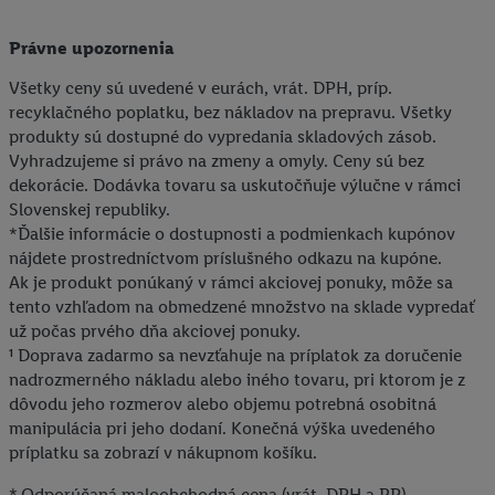
Právne upozornenia
Všetky ceny sú uvedené v eurách, vrát. DPH, príp.
recyklačného poplatku, bez nákladov na prepravu. Všetky
produkty sú dostupné do vypredania skladových zásob.
Vyhradzujeme si právo na zmeny a omyly. Ceny sú bez
dekorácie. Dodávka tovaru sa uskutočňuje výlučne v rámci
Slovenskej republiky.
*Ďalšie informácie o dostupnosti a podmienkach kupónov
nájdete prostredníctvom príslušného odkazu na kupóne.
Ak je produkt ponúkaný v rámci akciovej ponuky, môže sa
tento vzhľadom na obmedzené množstvo na sklade vypredať
už počas prvého dňa akciovej ponuky.
¹ Doprava zadarmo sa nevzťahuje na príplatok za doručenie
nadrozmerného nákladu alebo iného tovaru, pri ktorom je z
dôvodu jeho rozmerov alebo objemu potrebná osobitná
manipulácia pri jeho dodaní. Konečná výška uvedeného
príplatku sa zobrazí v nákupnom košíku.
* Odporúčaná maloobchodná cena (vrát. DPH a RP)