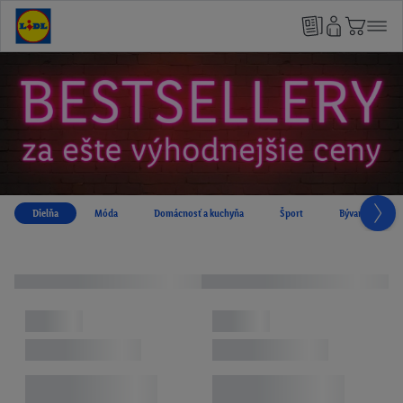
Dielňa
Móda
Domácnosť a kuchyňa
Šport
Bývanie