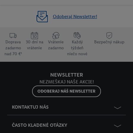
Odoberaj Newsletter!
Doprava
30 dní na
Vrátenie
Každý
Bezpečný nákup
zadarmo
vrátenie
zadarmo
týždeň
nad 70 €¹
niečo nové
NEWSLETTER
NEZMEŠKAJ NAŠE AKCIE!
ODOBERAJ NÁŠ NEWSLETTER
KONTAKTUJ NÁS
ČASTO KLADENÉ OTÁZKY