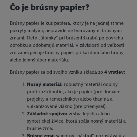
Čo je brúsny papier?
Brúsny papier je kus papiera, ktorý je na jednej strane
pokrytý malými, nepravidelne tvarovanými brúsnymi
zrnami. Tieto „úlomky“ pri brúsení škrabú po povrchu
obrobku a odoberajú materiál. V závislosti od veľkosti
zŕn zabezpečuje brúsny papier pri každom ťahu hrubý
alebo jemný úber materiálu.
Brúsny papier sa od svojho vzniku skladá zo
4 vrstiev:
Nosný materiál:
robustný materiál odolný
proti roztrhnutiu, ako je papier (pre domáce
projekty a remeselníkov) alebo tkanina a
vulkanizované vlákno (pre priemysel).
Základné spojivo:
vrstva lepidla alebo
syntetickej živice, ktorá spája nosný materiál a
brúsne zrná.
Brúsne zrná:
samotný „nástroj“, pozostávajú z