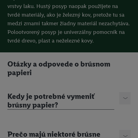
údajov.
vrstvy laku. Hustý posyp naopak použijete na
Kliknutím na možnosť "
Odmietnuť
" môžete povoliť iba
tvrdé materiály, ako je železný kov, pretože tu sa
používanie potrebných technológií. Kliknutím na "
Súhlasím
"
medzi zrnami takmer žiadny materiál nezachytáva.
vyjadríte súhlas so spracúvaním na všetky vyššie uvedené účely.
Polootvorený posyp je univerzálny pomocník na
Ďalšie informácie vrátane informácií o dobe uchovávania
tvrdé drevo, plast a neželezné kovy.
údajov a Vašom práve kedykoľvek odvolať súhlas s účinnosťou
do budúcnosti nájdete v našich
zásadách ochrany osobných
údajov
.
Imprint nájdete tu.
Otázky a odpovede o brúsnom
papieri
Kedy je potrebné vymeniť
brúsny papier?
Prečo majú niektoré brúsne