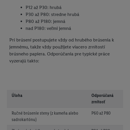
P12 až P30: hrubá
P30 až P80: stredne hrubá
P80 až P180: jemná
nad P180: veľmi jemná
Pri brúsení postupujete vždy od hrubého brúsenia k
jemnému, takže vždy použijete viacero zrnitostí
brúsneho papiera. Odporúčania pre typické práce
vyzerajú takto:
Úloha
Odporúčaná
zrnitosť
Ručné brúsenie steny (z kameňa alebo
P60 až P80
sadrokartónu)