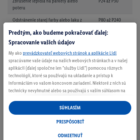
Zbrúsenie lepidla na parkety alebo
P24 až P30
poteru
Odstránenie starej farby alebo laku z
P80 až P240
dreva
Predtým, ako budeme pokračovať ďalej:
Zbrúsenie dreva pred lakovaním
P180
Spracovanie vašich údajov
My ako
prevádzkovateľ webových stránok a aplikácie Lidl
spracúvame vaše údaje na našich webových stránkach a v našej
Vyhladenie dreva
P80 až P280
aplikácii (ďalej spoločne len "služby Lidl") pomocou rôznych
Odstránenie škrabancov z laku auta
P3000 až
technológií, ktoré sa používajú na ukladanie a prístup k
P5000
informáciám vo vašom koncovom zariadení. Niektoré z nich sú
technicky nevyhnutné alebo sa používajú s vaším súhlasom na
Leštenie kovu
P150 a
pohodlné nastavenie, na zostavovanie štatistík alebo na
jemnejšia
personalizovanú reklamu v rámci služieb Lidl aj mimo nich. Ak
SÚHLASÍM
ste účastníkom programu Lidl Plus, na tieto účely sa spracúvajú
Odstraňovanie ostrapkov z kovu
P60 a
jemnejšia
aj údaje z vášho nákupného správania v obchode.
PRISPÔSOBIŤ
Ak tu udelíte svoj súhlas na účely personalizovanej reklamy a
následne si vytvoríte účet Lidl Plus alebo sa prihlásite do svojho
ODMIETNUŤ