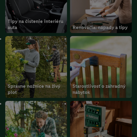
Tipy na čistenie interiéru
auta
Renovácia: nápady a tipy
Správne nožnice na živý
Starostlivosť o záhradný
plot
nábytok