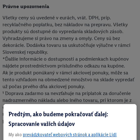
Právne upozornenia
Všetky ceny sú uvedené v eurách, vrát. DPH, príp.
recyklačného poplatku, bez nákladov na prepravu. Všetky
produkty sú dostupné do vypredania skladových zásob.
Vyhradzujeme si právo na zmeny a omyly. Ceny sú bez
dekorácie. Dodávka tovaru sa uskutočňuje výlučne v rámci
Slovenskej republiky.
*Ďalšie informácie o dostupnosti a podmienkach kupónov
nájdete prostredníctvom príslušného odkazu na kupóne.
Ak je produkt ponúkaný v rámci akciovej ponuky, môže sa
tento vzhľadom na obmedzené množstvo na sklade vypredať
už počas prvého dňa akciovej ponuky.
¹ Doprava zadarmo sa nevzťahuje na príplatok za doručenie
nadrozmerného nákladu alebo iného tovaru, pri ktorom je z
dôvodu jeho rozmerov alebo objemu potrebná osobitná
Predtým, ako budeme pokračovať ďalej:
manipulácia pri jeho dodaní. Konečná výška uvedeného
príplatku sa zobrazí v nákupnom košíku.
Spracovanie vašich údajov
My ako
prevádzkovateľ webových stránok a aplikácie Lidl