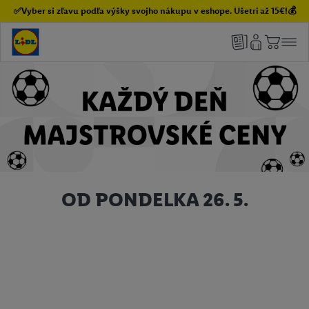
✅Vyber si zľavu podľa výšky svojho nákupu v eshope. Ušetri až 15€!💰
OD PONDELKA 26. 5.