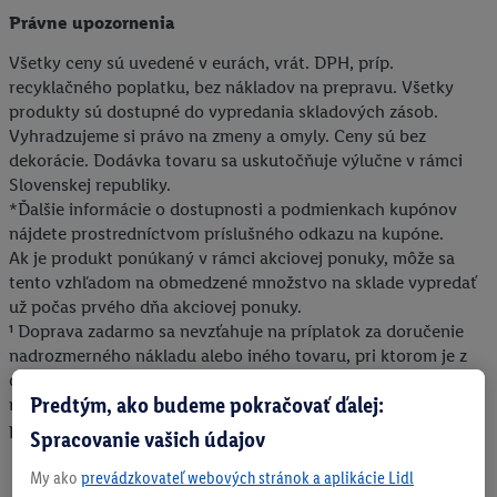
Právne upozornenia
Všetky ceny sú uvedené v eurách, vrát. DPH, príp.
recyklačného poplatku, bez nákladov na prepravu. Všetky
produkty sú dostupné do vypredania skladových zásob.
Vyhradzujeme si právo na zmeny a omyly. Ceny sú bez
dekorácie. Dodávka tovaru sa uskutočňuje výlučne v rámci
Slovenskej republiky.
*Ďalšie informácie o dostupnosti a podmienkach kupónov
nájdete prostredníctvom príslušného odkazu na kupóne.
Ak je produkt ponúkaný v rámci akciovej ponuky, môže sa
tento vzhľadom na obmedzené množstvo na sklade vypredať
už počas prvého dňa akciovej ponuky.
¹ Doprava zadarmo sa nevzťahuje na príplatok za doručenie
nadrozmerného nákladu alebo iného tovaru, pri ktorom je z
dôvodu jeho rozmerov alebo objemu potrebná osobitná
Predtým, ako budeme pokračovať ďalej:
manipulácia pri jeho dodaní. Konečná výška uvedeného
príplatku sa zobrazí v nákupnom košíku.
Spracovanie vašich údajov
My ako
prevádzkovateľ webových stránok a aplikácie Lidl