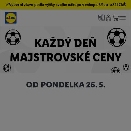
✅Vyber si zľavu podľa výšky svojho nákupu v eshope. Ušetri až 15€!💰
OD PONDELKA 26. 5.