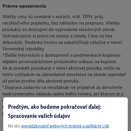
Právne upozornenia
Všetky ceny sú uvedené v eurách, vrát. DPH, príp.
recyklačného poplatku, bez nákladov na prepravu. Všetky
produkty sú dostupné do vypredania skladových zásob.
Vyhradzujeme si právo na zmeny a omyly. Ceny sú bez
dekorácie. Dodávka tovaru sa uskutočňuje výlučne v rámci
Slovenskej republiky.
*Ďalšie informácie o dostupnosti a podmienkach kupónov
nájdete prostredníctvom príslušného odkazu na kupóne.
Ak je produkt ponúkaný v rámci akciovej ponuky, môže sa
tento vzhľadom na obmedzené množstvo na sklade vypredať
už počas prvého dňa akciovej ponuky.
¹ Doprava zadarmo sa nevzťahuje na príplatok za doručenie
nadrozmerného nákladu alebo iného tovaru, pri ktorom je z
dôvodu jeho rozmerov alebo objemu potrebná osobitná
Predtým, ako budeme pokračovať ďalej:
manipulácia pri jeho dodaní. Konečná výška uvedeného
príplatku sa zobrazí v nákupnom košíku.
Spracovanie vašich údajov
My ako
prevádzkovateľ webových stránok a aplikácie Lidl