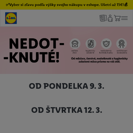
✅Vyber si zľavu podľa výšky svojho nákupu v eshope. Ušetri až 15€!💰
OD PONDELKA 9. 3.
OD ŠTVRTKA 12. 3.