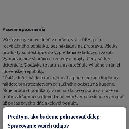
Právne upozornenia
Všetky ceny sú uvedené v eurách, vrát. DPH, príp.
recyklačného poplatku, bez nákladov na prepravu. Všetky
produkty sú dostupné do vypredania skladových zásob.
Vyhradzujeme si právo na zmeny a omyly. Ceny sú bez
dekorácie. Dodávka tovaru sa uskutočňuje výlučne v rámci
Slovenskej republiky.
*Ďalšie informácie o dostupnosti a podmienkach kupónov
nájdete prostredníctvom príslušného odkazu na kupóne.
Ak je produkt ponúkaný v rámci akciovej ponuky, môže sa
tento vzhľadom na obmedzené množstvo na sklade vypredať
už počas prvého dňa akciovej ponuky.
¹ Doprava zadarmo sa nevzťahuje na príplatok za doručenie
Predtým, ako budeme pokračovať ďalej:
nadrozmerného nákladu alebo iného tovaru, pri ktorom je z
dôvodu jeho rozmerov alebo objemu potrebná osobitná
Spracovanie vašich údajov
manipulácia pri jeho dodaní. Konečná výška uvedeného