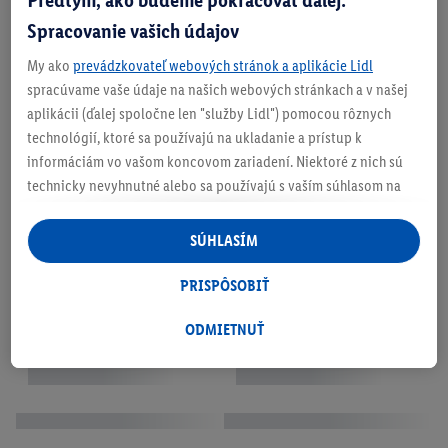
Spracovanie vašich údajov
My ako
prevádzkovateľ webových stránok a aplikácie Lidl
spracúvame vaše údaje na našich webových stránkach a v našej
aplikácii (ďalej spoločne len "služby Lidl") pomocou rôznych
technológií, ktoré sa používajú na ukladanie a prístup k
informáciám vo vašom koncovom zariadení. Niektoré z nich sú
technicky nevyhnutné alebo sa používajú s vaším súhlasom na
pohodlné nastavenie, na zostavovanie štatistík alebo na
personalizovanú reklamu v rámci služieb Lidl aj mimo nich. Ak
SÚHLASÍM
ste účastníkom programu Lidl Plus, na tieto účely sa spracúvajú
aj údaje z vášho nákupného správania v obchode.
PRISPÔSOBIŤ
Ak tu udelíte svoj súhlas na účely personalizovanej reklamy a
následne si vytvoríte účet Lidl Plus alebo sa prihlásite do svojho
ODMIETNUŤ
existujúceho účtu Lidl Plus, my a náš partner Criteo S.A. môžeme
tiež vytvoriť špeciálny online identifikátor z e-mailovej adresy,
ktorú tam uvediete, aby sme vás mohli rozpoznať v službách
prevádzkovaných tretími stranami a zobrazovať vám