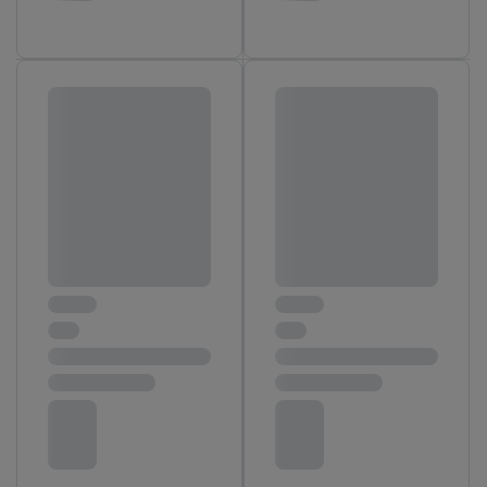
ďalšie informácie o podmienkach spracúvania osobných
údajov.
Kliknutím na možnosť "
Odmietnuť
" môžete povoliť iba
používanie potrebných technológií. Kliknutím na "
Súhlasím
"
vyjadríte súhlas so spracúvaním na všetky vyššie uvedené účely.
Ďalšie informácie vrátane informácií o dobe uchovávania
údajov a Vašom práve kedykoľvek odvolať súhlas s účinnosťou
do budúcnosti nájdete v našich
zásadách ochrany osobných
údajov
.
Imprint nájdete tu.