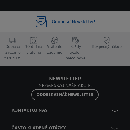
Odoberaj Newsletter!
Doprava
30 dní na
Vrátenie
Každý
Bezpečný nákup
zadarmo
vrátenie
zadarmo
týždeň
nad 70 €¹
niečo nové
NEWSLETTER
NEZMEŠKAJ NAŠE AKCIE!
ODOBERAJ NÁŠ NEWSLETTER
KONTAKTUJ NÁS
ČASTO KLADENÉ OTÁZKY