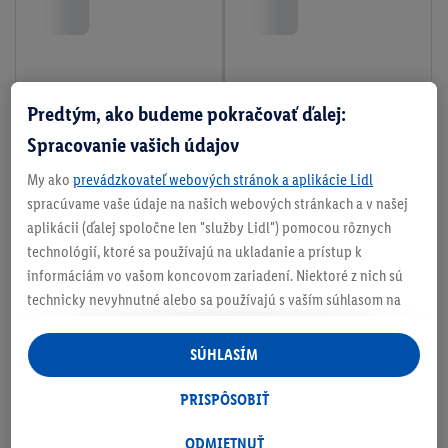
Predtým, ako budeme pokračovať ďalej:
Spracovanie vašich údajov
My ako
prevádzkovateľ webových stránok a aplikácie Lidl
spracúvame vaše údaje na našich webových stránkach a v našej
aplikácii (ďalej spoločne len "služby Lidl") pomocou rôznych
technológií, ktoré sa používajú na ukladanie a prístup k
informáciám vo vašom koncovom zariadení. Niektoré z nich sú
technicky nevyhnutné alebo sa používajú s vaším súhlasom na
pohodlné nastavenie, na zostavovanie štatistík alebo na
personalizovanú reklamu v rámci služieb Lidl aj mimo nich. Ak
SÚHLASÍM
ste účastníkom programu Lidl Plus, na tieto účely sa spracúvajú
aj údaje z vášho nákupného správania v obchode.
PRISPÔSOBIŤ
Ak tu udelíte svoj súhlas na účely personalizovanej reklamy a
následne si vytvoríte účet Lidl Plus alebo sa prihlásite do svojho
ODMIETNUŤ