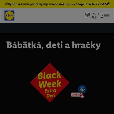
✅Vyber si zľavu podľa výšky svojho nákupu v eshope. Ušetri až 15€!💰
Bábätká, deti a hračky