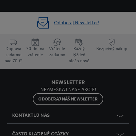
Odoberaj Newsletter!
Doprava
30 dní na
Vrátenie
Každý
Bezpečný nákup
zadarmo
vrátenie
zadarmo
týždeň
nad 70 €¹
niečo nové
NEWSLETTER
NEZMEŠKAJ NAŠE AKCIE!
ODOBERAJ NÁŠ NEWSLETTER
KONTAKTUJ NÁS
ČASTO KLADENÉ OTÁZKY