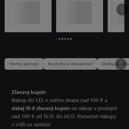
Všetky ponuky
Kuchyňa a domácnosť
Dielňa & záh
Zľavový kupón
Nakúp do 1.12. v online shope nad 100 € a
získaj 10 € zľavový kupón
na nákup v predajni
nad 100 € od 15.12. do 24.12. Vianočné nákupy
v Lidli sa oplatia!