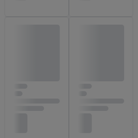
ďalšie informácie o podmienkach spracúvania osobných
údajov.
Kliknutím na možnosť "
Odmietnuť
" môžete povoliť iba
používanie potrebných technológií. Kliknutím na "
Súhlasím
"
vyjadríte súhlas so spracúvaním na všetky vyššie uvedené účely.
Ďalšie informácie vrátane informácií o dobe uchovávania
údajov a Vašom práve kedykoľvek odvolať súhlas s účinnosťou
do budúcnosti nájdete v našich
zásadách ochrany osobných
údajov
.
Imprint nájdete tu.