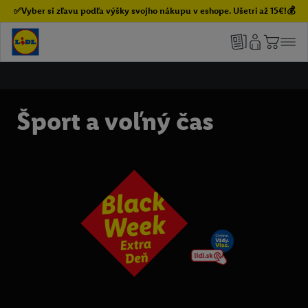
✅Vyber si zľavu podľa výšky svojho nákupu v eshope. Ušetri až 15€!💰
Šport a voľný čas