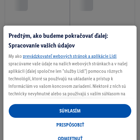
Predtým, ako budeme pokračovať ďalej:
Spracovanie vašich údajov
My ako
prevádzkovateľ webových stránok a aplikácie Lidl
spracúvame vaše údaje na našich webových stránkach a v našej
aplikácii (ďalej spoločne len "služby Lidl") pomocou rôznych
technológií, ktoré sa používajú na ukladanie a prístup k
informáciám vo vašom koncovom zariadení. Niektoré z nich sú
technicky nevyhnutné alebo sa používajú s vaším súhlasom na
pohodlné nastavenie, na zostavovanie štatistík alebo na
personalizovanú reklamu v rámci služieb Lidl aj mimo nich. Ak
SÚHLASÍM
ste účastníkom programu Lidl Plus, na tieto účely sa spracúvajú
aj údaje z vášho nákupného správania v obchode.
PRISPÔSOBIŤ
Ak tu udelíte svoj súhlas na účely personalizovanej reklamy a
následne si vytvoríte účet Lidl Plus alebo sa prihlásite do svojho
ODMIETNUŤ