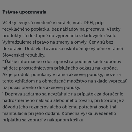
Právne upozornenia
Všetky ceny sú uvedené v eurách, vrát. DPH, príp.
recyklačného poplatku, bez nákladov na prepravu. Všetky
produkty sú dostupné do vypredania skladových zásob.
Vyhradzujeme si právo na zmeny a omyly. Ceny sú bez
dekorácie. Dodávka tovaru sa uskutočňuje výlučne v rámci
Slovenskej republiky.
*Ďalšie informácie o dostupnosti a podmienkach kupónov
nájdete prostredníctvom príslušného odkazu na kupóne.
Ak je produkt ponúkaný v rámci akciovej ponuky, môže sa
tento vzhľadom na obmedzené množstvo na sklade vypredať
už počas prvého dňa akciovej ponuky.
¹ Doprava zadarmo sa nevzťahuje na príplatok za doručenie
nadrozmerného nákladu alebo iného tovaru, pri ktorom je z
dôvodu jeho rozmerov alebo objemu potrebná osobitná
manipulácia pri jeho dodaní. Konečná výška uvedeného
príplatku sa zobrazí v nákupnom košíku.