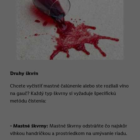
V časti "
Prispôsobiť
" môžete povoliť jednotlivé účely a nájsť
ďalšie informácie o podmienkach spracúvania osobných
údajov.
Kliknutím na možnosť "
Odmietnuť
" môžete povoliť iba
používanie potrebných technológií. Kliknutím na "
Súhlasím
"
vyjadríte súhlas so spracúvaním na všetky vyššie uvedené účely.
Ďalšie informácie vrátane informácií o dobe uchovávania
údajov a Vašom práve kedykoľvek odvolať súhlas s účinnosťou
do budúcnosti nájdete v našich
zásadách ochrany osobných
údajov
.
Imprint nájdete tu.
Druhy škvŕn
Chcete vyčistiť mastné čalúnenie alebo ste rozliali víno
na gauč? Každý typ škvrny si vyžaduje špecifickú
metódu čistenia:
- Mastné škvrny:
Mastné škvrny odstráňte čo najskôr
vlhkou handričkou a prostriedkom na umývanie riadu.