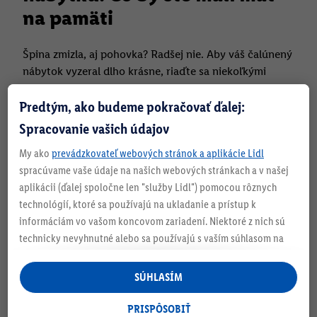
na pamäti
Špina zmizla, aj pohovka? Radšej nie. Aby váš čalúnený
nábytok vyzeral dlho krásne, riaďte sa niekoľkými
dôležitými tipmi:
Predtým, ako budeme pokračovať ďalej:
Spracovanie vašich údajov
My ako
prevádzkovateľ webových stránok a aplikácie Lidl
spracúvame vaše údaje na našich webových stránkach a v našej
aplikácii (ďalej spoločne len "služby Lidl") pomocou rôznych
technológií, ktoré sa používajú na ukladanie a prístup k
informáciám vo vašom koncovom zariadení. Niektoré z nich sú
technicky nevyhnutné alebo sa používajú s vaším súhlasom na
pohodlné nastavenie, na zostavovanie štatistík alebo na
personalizovanú reklamu v rámci služieb Lidl aj mimo nich. Ak
SÚHLASÍM
ste účastníkom programu Lidl Plus, na tieto účely sa spracúvajú
aj údaje z vášho nákupného správania v obchode.
PRISPÔSOBIŤ