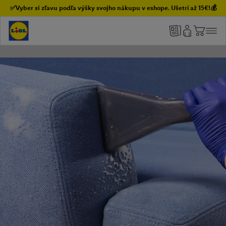
✅Vyber si zľavu podľa výšky svojho nákupu v eshope. Ušetri až 15€!💰