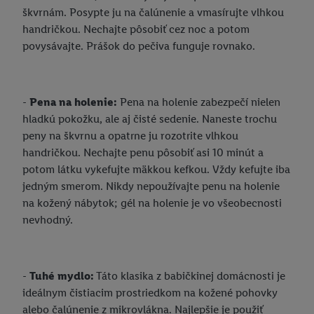
škvrnám. Posypte ju na čalúnenie a vmasírujte vlhkou
handričkou. Nechajte pôsobiť cez noc a potom
povysávajte. Prášok do pečiva funguje rovnako.
-
Pena na holenie:
Pena na holenie zabezpečí nielen
hladkú pokožku, ale aj čisté sedenie. Naneste trochu
peny na škvrnu a opatrne ju rozotrite vlhkou
handričkou. Nechajte penu pôsobiť asi 10 minút a
potom látku vykefujte mäkkou kefkou. Vždy kefujte iba
jedným smerom. Nikdy nepoužívajte penu na holenie
na kožený nábytok; gél na holenie je vo všeobecnosti
nevhodný.
-
Tuhé mydlo:
Táto klasika z babičkinej domácnosti je
ideálnym čistiacim prostriedkom na kožené pohovky
alebo čalúnenie z mikrovlákna. Najlepšie je použiť