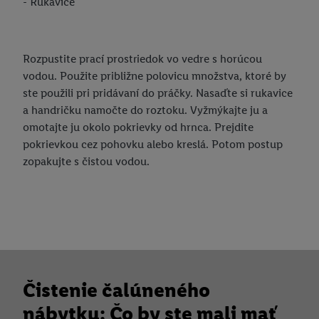
- Rukavice
Rozpustite prací prostriedok vo vedre s horúcou
vodou. Použite približne polovicu množstva, ktoré by
ste použili pri pridávaní do práčky. Nasaďte si rukavice
a handričku namočte do roztoku. Vyžmýkajte ju a
omotajte ju okolo pokrievky od hrnca. Prejdite
pokrievkou cez pohovku alebo kreslá. Potom postup
zopakujte s čistou vodou.
Čistenie čalúneného
nábytku: Čo by ste mali mať