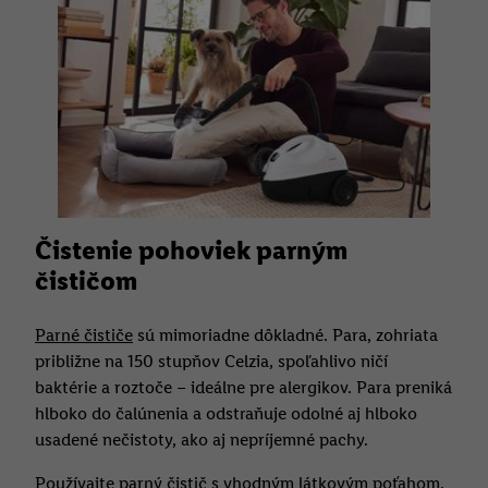
Čistenie pohoviek parným
čističom
Parné čističe
sú mimoriadne dôkladné. Para, zohriata
približne na 150 stupňov Celzia, spoľahlivo ničí
baktérie a roztoče – ideálne pre alergikov. Para preniká
hlboko do čalúnenia a odstraňuje odolné aj hlboko
usadené nečistoty, ako aj nepríjemné pachy.
Používajte parný čistič s vhodným látkovým poťahom.