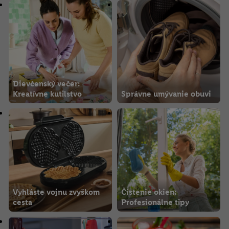
Dievčenský večer:
Kreatívne kutilstvo
Správne umývanie obuvi
Vyhláste vojnu zvyškom
Čistenie okien:
cesta
Profesionálne tipy