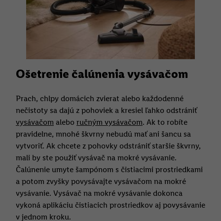
Ošetrenie čalúnenia vysávačom
Prach, chlpy domácich zvierat alebo každodenné
nečistoty sa dajú z pohoviek a kresiel ľahko odstrániť
vysávačom
alebo
ručným vysávačom
. Ak to robíte
pravidelne, mnohé škvrny nebudú mať ani šancu sa
vytvoriť. Ak chcete z pohovky odstrániť staršie škvrny,
mali by ste použiť vysávač na mokré vysávanie.
Čalúnenie umyte šampónom s čistiacimi prostriedkami
a potom zvyšky povysávajte vysávačom na mokré
vysávanie. Vysávač na mokré vysávanie dokonca
vykoná aplikáciu čistiacich prostriedkov aj povysávanie
v jednom kroku.