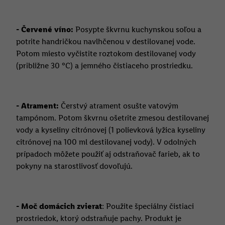
- Červené víno:
Posypte škvrnu kuchynskou soľou a
potrite handričkou navlhčenou v destilovanej vode.
Potom miesto vyčistite roztokom destilovanej vody
(približne 30 °C) a jemného čistiaceho prostriedku.
- Atrament:
Čerstvý atrament osušte vatovým
tampónom. Potom škvrnu ošetrite zmesou destilovanej
vody a kyseliny citrónovej (1 polievková lyžica kyseliny
citrónovej na 100 ml destilovanej vody). V odolných
prípadoch môžete použiť aj odstraňovač farieb, ak to
pokyny na starostlivosť dovoľujú.
- Moč domácich zvierat
: Použite špeciálny čistiaci
prostriedok, ktorý odstraňuje pachy. Produkt je