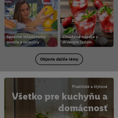
Správne skladovanie
Chladené nápoje s
ovocia a zeleniny
drveným ľadom
Objavte ďalšie témy
Praktické a štýlové
Všetko pre kuchyňu a
domácnosť