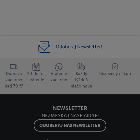
Odoberaj Newsletter!
Doprava
30 dní na
Vrátenie
Každý
Bezpečný nákup
zadarmo
vrátenie
zadarmo
týždeň
nad 70 €¹
niečo nové
NEWSLETTER
NEZMEŠKAJ NAŠE AKCIE!
ODOBERAJ NÁŠ NEWSLETTER