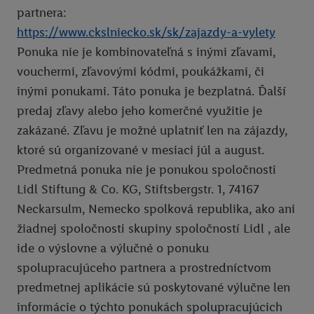
Pomoc
Pravidlá používania
partnera:
Ochrana osobných údajov
https://www.ckslniecko.sk/sk/zajazdy-a-vylety
Ponuka nie je kombinovateľná s inými zľavami,
Vyhlásenie o prístupnosti
vouchermi, zľavovými kódmi, poukážkami, či
Pravidlá pre nabíjanie e-vozidiel
inými ponukami. Táto ponuka je bezplatná. Ďalší
Podmienky ochrany osobných údajov pre elektronické nabíjacie
predaj zľavy alebo jeho komerčné využitie je
stanice
zakázané. Zľavu je možné uplatniť len na zájazdy,
ktoré sú organizované v mesiaci júl a august.
Lidl Plus krajiny
Predmetná ponuka nie je ponukou spoločnosti
Lidl Stiftung & Co. KG, Stiftsbergstr. 1, 74167
Neckarsulm, Nemecko spolková republika, ako ani
žiadnej spoločnosti skupiny spoločností Lidl , ale
ide o výslovne a výlučné o ponuku
spolupracujúceho partnera a prostredníctvom
predmetnej aplikácie sú poskytované výlučne len
informácie o týchto ponukách spolupracujúcich