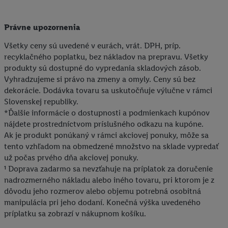
V časti "
Prispôsobiť
" môžete povoliť jednotlivé účely a nájsť
ďalšie informácie o podmienkach spracúvania osobných
Právne upozornenia
údajov.
Všetky ceny sú uvedené v eurách, vrát. DPH, príp.
Kliknutím na možnosť "
Odmietnuť
" môžete povoliť iba
recyklačného poplatku, bez nákladov na prepravu. Všetky
používanie potrebných technológií. Kliknutím na "
Súhlasím
"
produkty sú dostupné do vypredania skladových zásob.
vyjadríte súhlas so spracúvaním na všetky vyššie uvedené účely.
Vyhradzujeme si právo na zmeny a omyly. Ceny sú bez
Ďalšie informácie vrátane informácií o dobe uchovávania
dekorácie. Dodávka tovaru sa uskutočňuje výlučne v rámci
údajov a Vašom práve kedykoľvek odvolať súhlas s účinnosťou
Slovenskej republiky.
do budúcnosti nájdete v našich
zásadách ochrany osobných
*Ďalšie informácie o dostupnosti a podmienkach kupónov
údajov
.
Imprint nájdete tu.
nájdete prostredníctvom príslušného odkazu na kupóne.
Ak je produkt ponúkaný v rámci akciovej ponuky, môže sa
tento vzhľadom na obmedzené množstvo na sklade vypredať
už počas prvého dňa akciovej ponuky.
¹ Doprava zadarmo sa nevzťahuje na príplatok za doručenie
nadrozmerného nákladu alebo iného tovaru, pri ktorom je z
dôvodu jeho rozmerov alebo objemu potrebná osobitná
manipulácia pri jeho dodaní. Konečná výška uvedeného
príplatku sa zobrazí v nákupnom košíku.