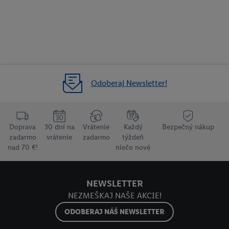
Odoberaj Newsletter!
Doprava
30 dní na
Vrátenie
Každý
Bezpečný nákup
zadarmo
vrátenie
zadarmo
týždeň
nad 70 €¹
niečo nové
NEWSLETTER
NEZMEŠKAJ NAŠE AKCIE!
ODOBERAJ NÁŠ NEWSLETTER