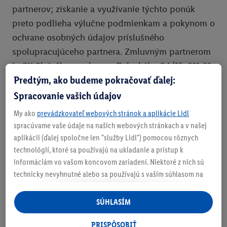
partnerov; získanie a využívanie týchto ponúk
preto podlieha výlučne podmienkam a pokynom o
ochrane osobných údajov príslušného
spolupracujúceho partnera. Zmluvným partnerom
je CK Slniečko, spol. s r.o. Palackého 94/15, 911 01
Predtým, ako budeme pokračovať ďalej:
Trenčín
Spracovanie vašich údajov
Postup pre uplatnenie zľavového kódu:
My ako
prevádzkovateľ webových stránok a aplikácie Lidl
1. Skopíruj si unikátny kód z aplikácie Lidl Plus.
spracúvame vaše údaje na našich webových stránkach a v našej
2. Prejdi na stránku partnera
aplikácii (ďalej spoločne len "služby Lidl") pomocou rôznych
technológií, ktoré sa používajú na ukladanie a prístup k
https://www.ckslniecko.sk/sk/zajazdy-a-vylety
.
informáciám vo vašom koncovom zariadení. Niektoré z nich sú
3. V časti Objednávkový formulár klikni na Pridať
technicky nevyhnutné alebo sa používajú s vaším súhlasom na
zľavový kód
pohodlné nastavenie, na zostavovanie štatistík alebo na
4. Vlož kód
personalizovanú reklamu v rámci služieb Lidl aj mimo nich. Ak
SÚHLASÍM
5. Dokonči objednávku.
ste účastníkom programu Lidl Plus, na tieto účely sa spracúvajú
aj údaje z vášho nákupného správania v obchode.
PRISPÔSOBIŤ