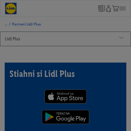
/
Partneri Lidl Plus
Lidl Plus
Lidl Pay
Partneri Lidl Plus
Stiahni si Lidl Plus
Smarty
Motor Group Poprad
Poliankovo
Dobrá Hračka
Trickalndia
Tarzania