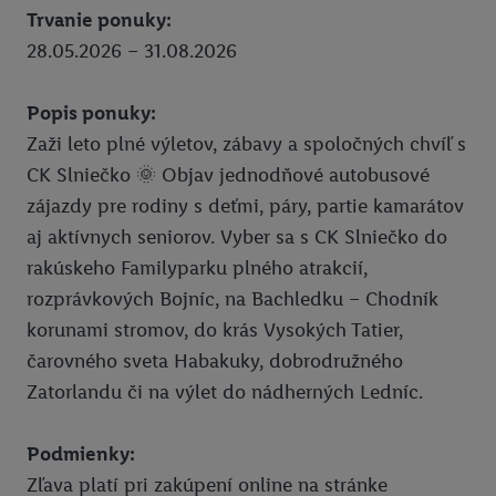
Trvanie ponuky:
Pixxla
28.05.2026 – 31.08.2026
Ksebe dalsie sedenia
Popis ponuky:
Ksebe prve sedenie
Zaži leto plné výletov, zábavy a spoločných chvíľ s
MG
CK Slniečko 🌞 Objav jednodňové autobusové
Union zľava 10 % na PZP a havarijné poistenie
zájazdy pre rodiny s deťmi, páry, partie kamarátov
aj aktívnych seniorov. Vyber sa s CK Slniečko do
Zľava 10 % na krátkodobé cestovné poistenie
rakúskeho Familyparku plného atrakcií,
Union zľava na poistenie onkologických chorôb
rozprávkových Bojníc, na Bachledku – Chodník
korunami stromov, do krás Vysokých Tatier,
Zľava 10 % na celoročné cestovné poistenie
čarovného sveta Habakuky, dobrodružného
Súťaže
Zatorlandu či na výlet do nádherných Ledníc.
Click & Pick
Podmienky:
Právne informácie
Zľava platí pri zakúpení online na stránke