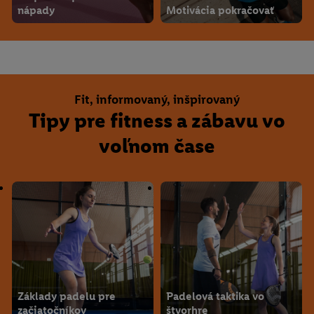
nápady
Motivácia pokračovať
Fit, informovaný, inšpirovaný
Tipy pre fitness a zábavu vo
voľnom čase
Základy padelu pre
Padelová taktika vo
začiatočníkov
štvorhre