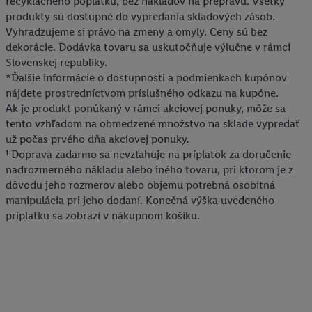
recyklačného poplatku, bez nákladov na prepravu. Všetky
produkty sú dostupné do vypredania skladových zásob.
Vyhradzujeme si právo na zmeny a omyly. Ceny sú bez
dekorácie. Dodávka tovaru sa uskutočňuje výlučne v rámci
Slovenskej republiky.
*Ďalšie informácie o dostupnosti a podmienkach kupónov
nájdete prostredníctvom príslušného odkazu na kupóne.
Ak je produkt ponúkaný v rámci akciovej ponuky, môže sa
tento vzhľadom na obmedzené množstvo na sklade vypredať
už počas prvého dňa akciovej ponuky.
¹ Doprava zadarmo sa nevzťahuje na príplatok za doručenie
nadrozmerného nákladu alebo iného tovaru, pri ktorom je z
dôvodu jeho rozmerov alebo objemu potrebná osobitná
manipulácia pri jeho dodaní. Konečná výška uvedeného
príplatku sa zobrazí v nákupnom košíku.