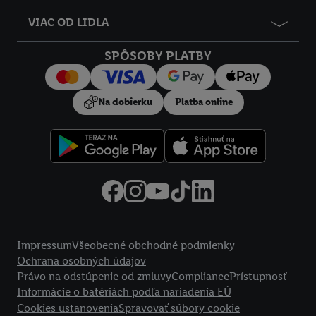
VIAC OD LIDLA
SPÔSOBY PLATBY
Na dobierku
Platba online
Právne informácie
Impressum
Všeobecné obchodné podmienky
Ochrana osobných údajov
Právo na odstúpenie od zmluvy
Compliance
Prístupnosť
Informácie o batériách podľa nariadenia EÚ
Cookies ustanovenia
Spravovať súbory cookie