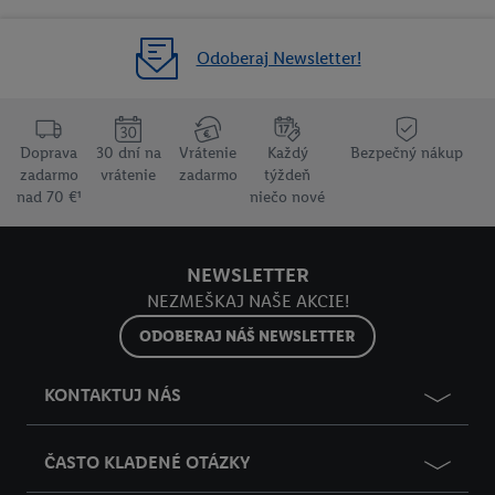
Odoberaj Newsletter!
Doprava
30 dní na
Vrátenie
Každý
Bezpečný nákup
zadarmo
vrátenie
zadarmo
týždeň
nad 70 €¹
niečo nové
NEWSLETTER
NEZMEŠKAJ NAŠE AKCIE!
ODOBERAJ NÁŠ NEWSLETTER
KONTAKTUJ NÁS
ČASTO KLADENÉ OTÁZKY