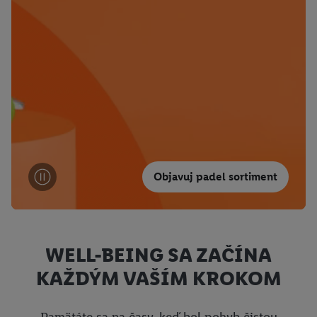
Objavuj padel sortiment
WELL-BEING SA ZAČÍNA
KAŽDÝM VAŠÍM KROKOM
Pamätáte sa na časy, keď bol pohyb čistou