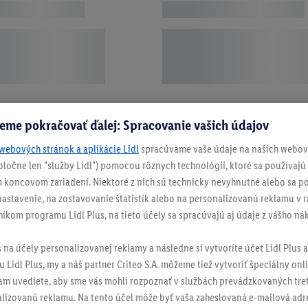
eme pokračovať ďalej: Spracovanie vašich údajov
webových stránok a aplikácie Lidl
spracúvame vaše údaje na našich webový
spoločne len "služby Lidl") pomocou rôznych technológií, ktoré sa používajú
 koncovom zariadení. Niektoré z nich sú technicky nevyhnutné alebo sa po
stavenie, na zostavovanie štatistík alebo na personalizovanú reklamu v rá
níkom programu Lidl Plus, na tieto účely sa spracúvajú aj údaje z vášho n
s na účely personalizovanej reklamy a následne si vytvoríte účet Lidl Plus a
 Lidl Plus, my a náš partner Criteo S.A. môžeme tiež vytvoriť špeciálny onli
tam uvediete, aby sme vás mohli rozpoznať v službách prevádzkovaných tre
izovanú reklamu. Na tento účel môže byť vaša zaheslovaná e-mailová adre