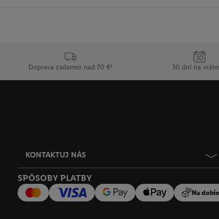
Doprava zadarmo nad 70 €¹
30 dní na vráte
KONTAKTUJ NÁS
SPÔSOBY PLATBY
Na dobi