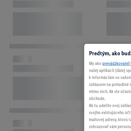
Predtým, ako bud
My ako
prevádzkovateľ 
našej aplikácii (ďalej 
k informáciám vo vašom
súhlasom na pohodlné na
mimo nich. Ak ste účast
obchode.
Ak tu udelíte svoj súhla
svojho existujúceho účtu
mailovej adresy, ktorú 
zobrazovať vám personal