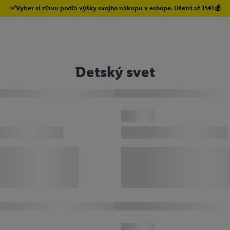
✅Vyber si zľavu podľa výšky svojho nákupu v eshope. Ušetri až 15€!💰
Detský svet