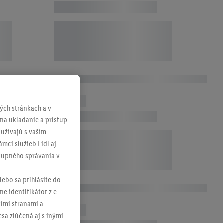
ch stránkach a v
 na ukladanie a prístup
užívajú s vaším
mci služieb Lidl aj
ákupného správania v
lebo sa prihlásite do
ne identifikátor z e-
tími stranami a
sa zlúčená aj s inými