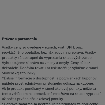
zaheslovaná e-mailová adresa zlúčená aj s inými identifikátormi
alebo identifikátormi, ktoré vám spoločnosť Criteo SA pridelila.
Ak s tým súhlasíte, reklamy v súvislosti s retargetingom, t. j.
reklamy na produkty, o ktoré ste prejavili záujem (napr.
vložením produktu do nákupného košíka v internetovom
obchode, ale nie jeho zakúpením), sa môžu zobrazovať aj na
rôznych zariadeniach a v rôznych službách spoločnosti Lidl ak
Právne upozornenia
vám možno priradiť niekoľko koncových zariadení alebo
Všetky ceny sú uvedené v eurách, vrát. DPH, príp.
používanie viacerých služieb spoločnosti Lidl, pomocou vašej
recyklačného poplatku, bez nákladov na prepravu. Všetky
hashovanej e-mailovej adresy a prípadne ďalších
produkty sú dostupné do vypredania skladových zásob.
identifikátorov/identifikátorov, ktoré má spoločnosť Criteo SA k
Vyhradzujeme si právo na zmeny a omyly. Ceny sú bez
dispozícii.
dekorácie. Dodávka tovaru sa uskutočňuje výlučne v rámci
V časti "
Prispôsobiť
" môžete povoliť jednotlivé účely a nájsť
Slovenskej republiky.
ďalšie informácie o podmienkach spracúvania osobných
*Ďalšie informácie o dostupnosti a podmienkach kupónov
údajov.
nájdete prostredníctvom príslušného odkazu na kupóne.
Kliknutím na možnosť "
Odmietnuť
" môžete povoliť iba
Ak je produkt ponúkaný v rámci akciovej ponuky, môže sa
používanie potrebných technológií. Kliknutím na "
Súhlasím
"
tento vzhľadom na obmedzené množstvo na sklade vypredať
už počas prvého dňa akciovej ponuky.
vyjadríte súhlas so spracúvaním na všetky vyššie uvedené účely.
¹ Doprava zadarmo sa nevzťahuje na príplatok za doručenie
Ďalšie informácie vrátane informácií o dobe uchovávania