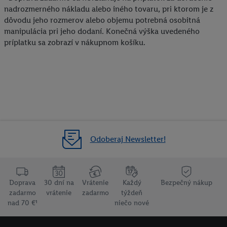
nadrozmerného nákladu alebo iného tovaru, pri ktorom je z
údajov a Vašom práve kedykoľvek odvolať súhlas s účinnosťou
dôvodu jeho rozmerov alebo objemu potrebná osobitná
do budúcnosti nájdete v našich
zásadách ochrany osobných
manipulácia pri jeho dodaní. Konečná výška uvedeného
údajov
.
Imprint nájdete tu.
príplatku sa zobrazí v nákupnom košíku.
Odoberaj Newsletter!
Doprava
30 dní na
Vrátenie
Každý
Bezpečný nákup
zadarmo
vrátenie
zadarmo
týždeň
nad 70 €¹
niečo nové