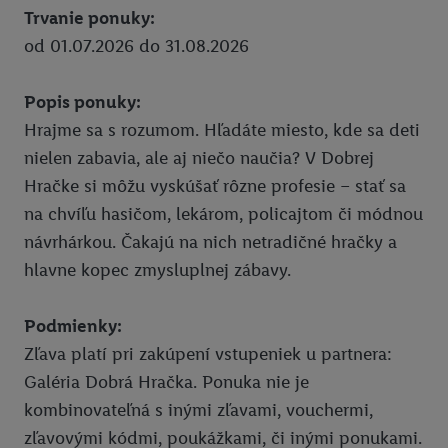
Trvanie ponuky:
Pixxla
od 01.07.2026 do 31.08.2026
Ksebe dalsie sedenia
Popis ponuky:
Ksebe prve sedenie
Hrajme sa s rozumom. Hľadáte miesto, kde sa deti
MG
nielen zabavia, ale aj niečo naučia? V Dobrej
Union zľava 10 % na PZP a havarijné poistenie
Hračke si môžu vyskúšať rôzne profesie – stať sa
na chvíľu hasičom, lekárom, policajtom či módnou
Zľava 10 % na krátkodobé cestovné poistenie
návrhárkou. Čakajú na nich netradičné hračky a
Union zľava na poistenie onkologických chorôb
hlavne kopec zmysluplnej zábavy.
Zľava 10 % na celoročné cestovné poistenie
Podmienky:
Súťaže
Zľava platí pri zakúpení vstupeniek u partnera:
Click & Pick
Galéria Dobrá Hračka. Ponuka nie je
kombinovateľná s inými zľavami, vouchermi,
Právne informácie
zľavovými kódmi, poukážkami, či inými ponukami.