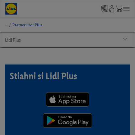
/
Partneri Lidl Plus
Lidl Plus
Lidl Pay
Partneri Lidl Plus
Stiahni si Lidl Plus
Smarty
Motor Group Poprad
Poliankovo
Dobrá Hračka
Trickalndia
Tarzania