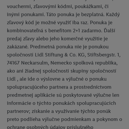
vouchermi, zľavovými kódmi, poukážkami, či
Pomoc
Pravidlá používania
inými ponukami. Táto ponuka je bezplatná. Každý
Ochrana osobných údajov
zľavový kód je možné využiť iba raz. Ponuka je
kombinovateľná s benefitom 2+1 zadarmo. Ďalší
Vyhlásenie o prístupnosti
predaj zľavy alebo jeho komerčné využitie je
Pravidlá pre nabíjanie e-vozidiel
zakázané. Predmetná ponuka nie je ponukou
Podmienky ochrany osobných údajov pre elektronické nabíjacie
spoločnosti Lidl Stiftung & Co. KG, Stiftsbergstr. 1,
stanice
74167 Neckarsulm, Nemecko spolková republika,
ako ani žiadnej spoločnosti skupiny spoločností
Lidl Plus krajiny
Lidl , ale ide o výslovne a výlučné o ponuku
spolupracujúceho partnera a prostredníctvom
predmetnej aplikácie sú poskytované výlučne len
informácie o týchto ponukách spolupracujúcich
partnerov; získanie a využívanie týchto ponúk
preto podlieha výlučne podmienkam a pokynom o
ochrane osobných údajov príslušného