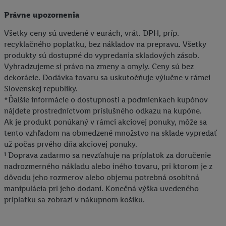
V časti "
Prispôsobiť
" môžete povoliť jednotlivé účely a nájsť
Právne upozornenia
ďalšie informácie o podmienkach spracúvania osobných
údajov.
Všetky ceny sú uvedené v eurách, vrát. DPH, príp.
Kliknutím na možnosť "
Odmietnuť
" môžete povoliť iba
recyklačného poplatku, bez nákladov na prepravu. Všetky
používanie potrebných technológií. Kliknutím na "
Súhlasím
"
produkty sú dostupné do vypredania skladových zásob.
vyjadríte súhlas so spracúvaním na všetky vyššie uvedené účely.
Vyhradzujeme si právo na zmeny a omyly. Ceny sú bez
dekorácie. Dodávka tovaru sa uskutočňuje výlučne v rámci
Ďalšie informácie vrátane informácií o dobe uchovávania
Slovenskej republiky.
údajov a Vašom práve kedykoľvek odvolať súhlas s účinnosťou
*Ďalšie informácie o dostupnosti a podmienkach kupónov
do budúcnosti nájdete v našich
zásadách ochrany osobných
nájdete prostredníctvom príslušného odkazu na kupóne.
údajov
.
Imprint nájdete tu.
Ak je produkt ponúkaný v rámci akciovej ponuky, môže sa
tento vzhľadom na obmedzené množstvo na sklade vypredať
už počas prvého dňa akciovej ponuky.
¹ Doprava zadarmo sa nevzťahuje na príplatok za doručenie
nadrozmerného nákladu alebo iného tovaru, pri ktorom je z
dôvodu jeho rozmerov alebo objemu potrebná osobitná
manipulácia pri jeho dodaní. Konečná výška uvedeného
príplatku sa zobrazí v nákupnom košíku.