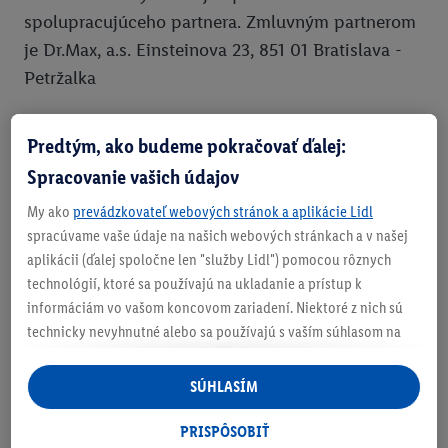
spolupracujúceho partnera. Zmluvným partnerom
je Dr.Max, a.s. Einsteinova 23, 851 01 Bratislava -
Petržalka
Postup pre uplatnenie zľavového kódu:
Predtým, ako budeme pokračovať ďalej:
1. Skopíruj si unikátny kód z aplikácie Lidl Plus.
Spracovanie vašich údajov
2. Prejdi na stránku partnera www.drmax.sk/lidl-
My ako
prevádzkovateľ webových stránok a aplikácie Lidl
leto
spracúvame vaše údaje na našich webových stránkach a v našej
3. Prihlás sa do svojho konta ako člen Dr.Max
aplikácii (ďalej spoločne len "služby Lidl") pomocou rôznych
CLUB
technológií, ktoré sa používajú na ukladanie a prístup k
4. Vyber si z produktov letnej lekárničky
informáciám vo vašom koncovom zariadení. Niektoré z nich sú
5. V košíku vlož skopírovaný kód do poľa „Mám
technicky nevyhnutné alebo sa používajú s vaším súhlasom na
pohodlné nastavenie, na zostavovanie štatistík alebo na
zľavový kód“
personalizovanú reklamu v rámci služieb Lidl aj mimo nich. Ak
6. Dokonči objednávku.
SÚHLASÍM
ste účastníkom programu Lidl Plus, na tieto účely sa spracúvajú
aj údaje z vášho nákupného správania v obchode.
PRISPÔSOBIŤ
Kontakt: