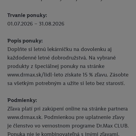
InstaGYM
Trvanie ponuky:
Pixxla
01.07.2026 – 31.08.2026
Ksebe dalsie sedenia
Popis ponuky:
Ksebe prve sedenie
Doplňte si letnú lekárničku na dovolenku aj
MG
každodenné letné dobrodružstvá. Na vybrané
Union zľava 10 % na PZP a havarijné poistenie
produkty z špeciálnej ponuky na stránke
www.drmax.sk/lidl-leto získate 15 % zľavu. Zásobte
Zľava 10 % na krátkodobé cestovné poistenie
sa všetkým potrebným a užite si leto bez starostí.
Union zľava na poistenie onkologických chorôb
Podmienky:
Zľava 10 % na celoročné cestovné poistenie
Zľava platí pri zakúpení online na stránke partnera
Súťaže
www.drmax.sk. Podmienkou pre uplatnenie zľavy
Click & Pick
je členstvo vo vernostnom programe Dr.Max CLUB.
Ponuka nie je kombinovateľná s inými zľavami,
Právne informácie