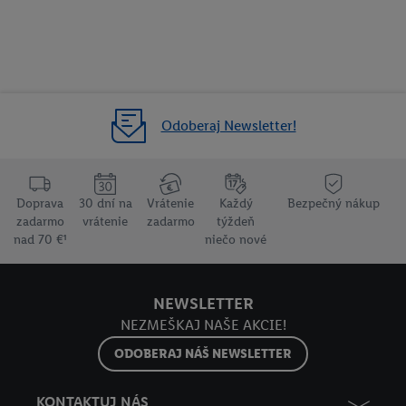
Odoberaj Newsletter!
Doprava
30 dní na
Vrátenie
Každý
Bezpečný nákup
zadarmo
vrátenie
zadarmo
týždeň
nad 70 €¹
niečo nové
NEWSLETTER
NEZMEŠKAJ NAŠE AKCIE!
ODOBERAJ NÁŠ NEWSLETTER
KONTAKTUJ NÁS