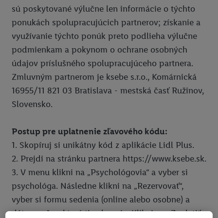
Pomoc
Pravidlá používania
sú poskytované výlučne len informácie o týchto
Ochrana osobných údajov
ponukách spolupracujúcich partnerov; získanie a
využívanie týchto ponúk preto podlieha výlučne
Vyhlásenie o prístupnosti
podmienkam a pokynom o ochrane osobných
Pravidlá pre nabíjanie e-vozidiel
údajov príslušného spolupracujúceho partnera.
Podmienky ochrany osobných údajov pre elektronické nabíjacie
Zmluvným partnerom je ksebe s.r.o., Komárnická
stanice
16955/11 821 03 Bratislava - mestská časť Ružinov,
Slovensko.
Lidl Plus krajiny
Postup pre uplatnenie zľavového kódu:
1. Skopíruj si unikátny kód z aplikácie Lidl Plus.
2. Prejdi na stránku partnera https://www.ksebe.sk.
3. V menu klikni na „Psychológovia“ a vyber si
psychológa. Následne klikni na „Rezervovať“,
vyber si formu sedenia (online alebo osobne) a
dátum a čas, ktorý ti vyhovuje. Klikni na „Zaplatiť