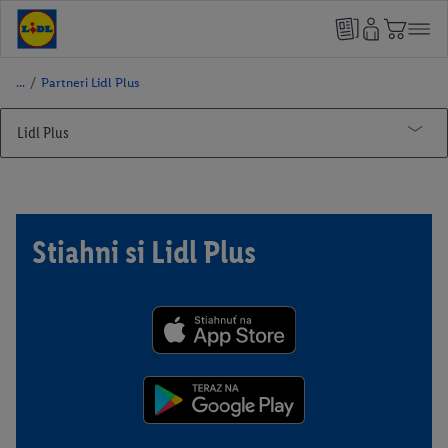
/
Partneri Lidl Plus
Lidl Plus
Lidl Pay
Partneri Lidl Plus
Stiahni si Lidl Plus
Smarty
Motor Group Poprad
Poliankovo
Dobrá Hračka
Trickalndia
Tarzania