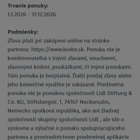
Trvanie ponuky:
Pixxla
1.1.2026 - 31.12.2026
Ksebe dalsie sedenia
Podmienky:
Ksebe prve sedenie
Zľava platí pri zakúpení online na stránke
MG
partnera: https://www.ksebe.sk. Ponuka nie je
Union zľava 10 % na PZP a havarijné poistenie
kombinovateľná s inými zľavami, vouchermi,
zľavovými kódmi, poukážkami, či inými ponukami.
Zľava 10 % na krátkodobé cestovné poistenie
Táto ponuka je bezplatná. Ďalší predaj zľavy alebo
Union zľava na poistenie onkologických chorôb
jeho komerčné využitie je zakázané. Predmetná
ponuka nie je ponukou spoločnosti Lidl Stiftung &
Zľava 10 % na celoročné cestovné poistenie
Co. KG, Stiftsbergstr. 1, 74167 Neckarsulm,
Súťaže
Nemecko spolková republika, ako ani žiadnej
Click & Pick
spoločnosti skupiny spoločností Lidl , ale ide o
výslovne a výlučné o ponuku spolupracujúceho
Právne informácie
partnera a prostredníctvom predmetnej aplikácie