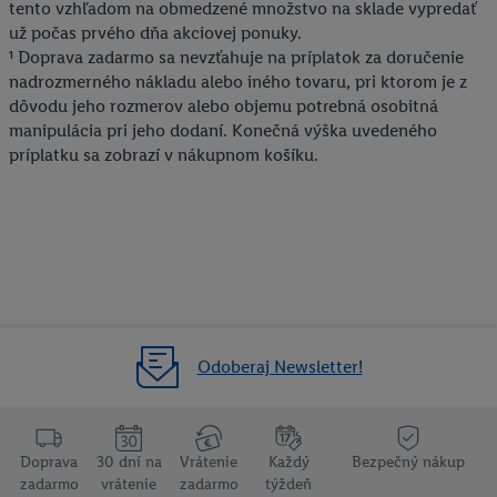
vyjadríte súhlas so spracúvaním na všetky vyššie uvedené účely.
tento vzhľadom na obmedzené množstvo na sklade vypredať
Ďalšie informácie vrátane informácií o dobe uchovávania
už počas prvého dňa akciovej ponuky.
údajov a Vašom práve kedykoľvek odvolať súhlas s účinnosťou
¹ Doprava zadarmo sa nevzťahuje na príplatok za doručenie
nadrozmerného nákladu alebo iného tovaru, pri ktorom je z
do budúcnosti nájdete v našich
zásadách ochrany osobných
dôvodu jeho rozmerov alebo objemu potrebná osobitná
údajov
.
Imprint nájdete tu.
manipulácia pri jeho dodaní. Konečná výška uvedeného
príplatku sa zobrazí v nákupnom košíku.
Odoberaj Newsletter!
Doprava
30 dní na
Vrátenie
Každý
Bezpečný nákup
zadarmo
vrátenie
zadarmo
týždeň