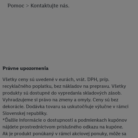
Pomoc ˃ Kontaktujte nás.
personalizovanú reklamu. Na tento účel môže byť vaša
zaheslovaná e-mailová adresa zlúčená aj s inými identifikátormi
alebo identifikátormi, ktoré vám spoločnosť Criteo SA pridelila.
Ak s tým súhlasíte, reklamy v súvislosti s retargetingom, t. j.
reklamy na produkty, o ktoré ste prejavili záujem (napr.
vložením produktu do nákupného košíka v internetovom
obchode, ale nie jeho zakúpením), sa môžu zobrazovať aj na
rôznych zariadeniach a v rôznych službách spoločnosti Lidl ak
vám možno priradiť niekoľko koncových zariadení alebo
Právne upozornenia
používanie viacerých služieb spoločnosti Lidl, pomocou vašej
Všetky ceny sú uvedené v eurách, vrát. DPH, príp.
hashovanej e-mailovej adresy a prípadne ďalších
recyklačného poplatku, bez nákladov na prepravu. Všetky
identifikátorov/identifikátorov, ktoré má spoločnosť Criteo SA k
produkty sú dostupné do vypredania skladových zásob.
dispozícii.
Vyhradzujeme si právo na zmeny a omyly. Ceny sú bez
V časti "
Prispôsobiť
" môžete povoliť jednotlivé účely a nájsť
dekorácie. Dodávka tovaru sa uskutočňuje výlučne v rámci
ďalšie informácie o podmienkach spracúvania osobných
Slovenskej republiky.
údajov.
*Ďalšie informácie o dostupnosti a podmienkach kupónov
Kliknutím na možnosť "
Odmietnuť
" môžete povoliť iba
nájdete prostredníctvom príslušného odkazu na kupóne.
používanie potrebných technológií. Kliknutím na "
Súhlasím
"
Ak je produkt ponúkaný v rámci akciovej ponuky, môže sa