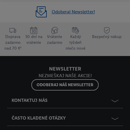
Odoberaj Newsletter!
Doprava
30 dní na
Vrátenie
Každý
Bezpečný nákup
zadarmo
vrátenie
zadarmo
týždeň
nad 70 €¹
niečo nové
NEWSLETTER
NEZMEŠKAJ NAŠE AKCIE!
ODOBERAJ NÁŠ NEWSLETTER
KONTAKTUJ NÁS
ČASTO KLADENÉ OTÁZKY