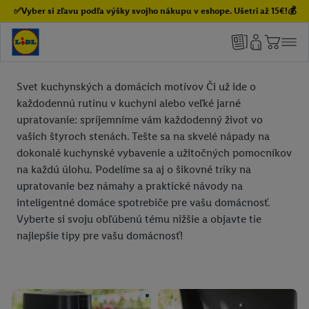
✅Vyber si zľavu podľa výšky svojho nákupu v eshope. Ušetri až 15€!💰
Svet kuchynských a domácich motívov Či už ide o
každodennú rutinu v kuchyni alebo veľké jarné
upratovanie: spríjemníme vám každodenný život vo
vašich štyroch stenách. Tešte sa na skvelé nápady na
dokonalé kuchynské vybavenie a užitočných pomocníkov
na každú úlohu. Podelíme sa aj o šikovné triky na
upratovanie bez námahy a praktické návody na
inteligentné domáce spotrebiče pre vašu domácnosť.
Vyberte si svoju obľúbenú tému nižšie a objavte tie
najlepšie tipy pre vašu domácnosť!