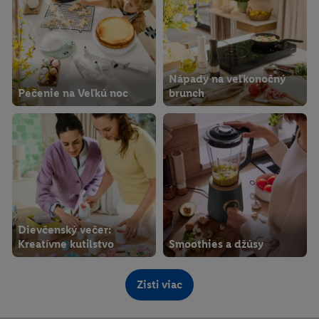
Nápady na veľkonočný
Pečenie na Veľkú noc
brunch
Dievčenský večer:
Kreatívne kutilstvo
Smoothies a džúsy
Zisti viac