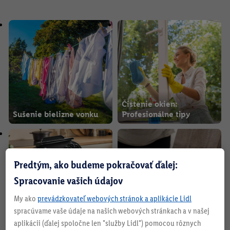
Správne skladovanie
Ideálny gril pre vás
ovocia a zeleniny
Čistenie okien:
Sušenie bielizne vonku
Profesionálne tipy
Praktické tipy na
Liatina: zábavnejšie
Predtým, ako budeme pokračovať ďalej:
konzervovanie
varenie
Spracovanie vašich údajov
My ako
prevádzkovateľ webových stránok a aplikácie Lidl
spracúvame vaše údaje na našich webových stránkach a v našej
Vyhláste vojnu zvyškom
Čistenie čalúneného
aplikácii (ďalej spoločne len "služby Lidl") pomocou rôznych
cesta
nábytku