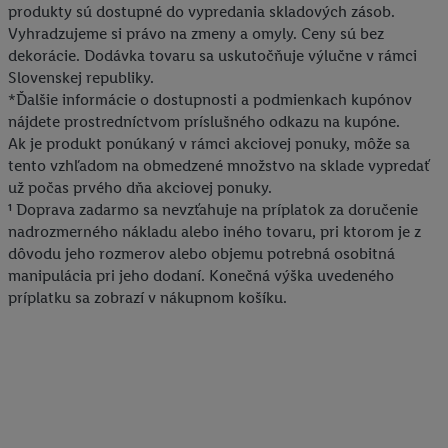
produkty sú dostupné do vypredania skladových zásob.
obchode, ale nie jeho zakúpením), sa môžu zobrazovať aj na
Vyhradzujeme si právo na zmeny a omyly. Ceny sú bez
rôznych zariadeniach a v rôznych službách spoločnosti Lidl ak
dekorácie. Dodávka tovaru sa uskutočňuje výlučne v rámci
vám možno priradiť niekoľko koncových zariadení alebo
Slovenskej republiky.
používanie viacerých služieb spoločnosti Lidl, pomocou vašej
*Ďalšie informácie o dostupnosti a podmienkach kupónov
hashovanej e-mailovej adresy a prípadne ďalších
nájdete prostredníctvom príslušného odkazu na kupóne.
identifikátorov/identifikátorov, ktoré má spoločnosť Criteo SA k
Ak je produkt ponúkaný v rámci akciovej ponuky, môže sa
dispozícii.
tento vzhľadom na obmedzené množstvo na sklade vypredať
V časti "
Prispôsobiť
" môžete povoliť jednotlivé účely a nájsť
už počas prvého dňa akciovej ponuky.
¹ Doprava zadarmo sa nevzťahuje na príplatok za doručenie
ďalšie informácie o podmienkach spracúvania osobných
nadrozmerného nákladu alebo iného tovaru, pri ktorom je z
údajov.
dôvodu jeho rozmerov alebo objemu potrebná osobitná
Kliknutím na možnosť "
Odmietnuť
" môžete povoliť iba
manipulácia pri jeho dodaní. Konečná výška uvedeného
používanie potrebných technológií. Kliknutím na "
Súhlasím
"
príplatku sa zobrazí v nákupnom košíku.
vyjadríte súhlas so spracúvaním na všetky vyššie uvedené účely.
Ďalšie informácie vrátane informácií o dobe uchovávania
údajov a Vašom práve kedykoľvek odvolať súhlas s účinnosťou
do budúcnosti nájdete v našich
zásadách ochrany osobných
údajov
.
Imprint nájdete tu.