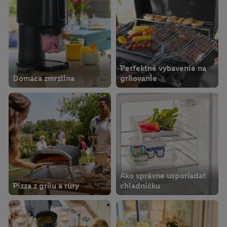
Perfektné vybavenie na
Domáca zmrzlina
grilovanie
Ako správne usporiadať
Pizza z grilu a rúry
chladničku