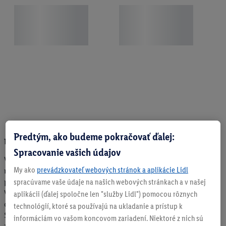
Predtým, ako budeme pokračovať ďalej:
Právne upozornenia
Spracovanie vašich údajov
Všetky ceny sú uvedené v eurách, vrát. DPH, príp.
My ako
prevádzkovateľ webových stránok a aplikácie Lidl
recyklačného poplatku, bez nákladov na prepravu. Všetky
spracúvame vaše údaje na našich webových stránkach a v našej
produkty sú dostupné do vypredania skladových zásob.
Vyhradzujeme si právo na zmeny a omyly. Ceny sú bez
aplikácii (ďalej spoločne len "služby Lidl") pomocou rôznych
dekorácie. Dodávka tovaru sa uskutočňuje výlučne v rámci
technológií, ktoré sa používajú na ukladanie a prístup k
Slovenskej republiky.
informáciám vo vašom koncovom zariadení. Niektoré z nich sú