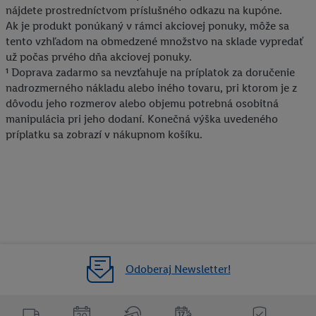
nájdete prostredníctvom príslušného odkazu na kupóne.
prevádzkovaných tretími stranami a zobrazovať vám
Ak je produkt ponúkaný v rámci akciovej ponuky, môže sa
personalizovanú reklamu. Na tento účel môže byť vaša
tento vzhľadom na obmedzené množstvo na sklade vypredať
zaheslovaná e-mailová adresa zlúčená aj s inými identifikátormi
už počas prvého dňa akciovej ponuky.
alebo identifikátormi, ktoré vám spoločnosť Criteo SA pridelila.
¹ Doprava zadarmo sa nevzťahuje na príplatok za doručenie
Ak s tým súhlasíte, reklamy v súvislosti s retargetingom, t. j.
nadrozmerného nákladu alebo iného tovaru, pri ktorom je z
reklamy na produkty, o ktoré ste prejavili záujem (napr.
dôvodu jeho rozmerov alebo objemu potrebná osobitná
vložením produktu do nákupného košíka v internetovom
manipulácia pri jeho dodaní. Konečná výška uvedeného
obchode, ale nie jeho zakúpením), sa môžu zobrazovať aj na
príplatku sa zobrazí v nákupnom košíku.
rôznych zariadeniach a v rôznych službách spoločnosti Lidl ak
vám možno priradiť niekoľko koncových zariadení alebo
používanie viacerých služieb spoločnosti Lidl, pomocou vašej
hashovanej e-mailovej adresy a prípadne ďalších
identifikátorov/identifikátorov, ktoré má spoločnosť Criteo SA k
dispozícii.
V časti "
Prispôsobiť
" môžete povoliť jednotlivé účely a nájsť
ďalšie informácie o podmienkach spracúvania osobných
Odoberaj Newsletter!
údajov.
Kliknutím na možnosť "
Odmietnuť
" môžete povoliť iba