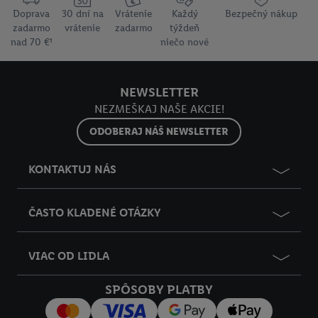
používanie potrebných technológií. Kliknutím na "
Súhlasím
"
Doprava
30 dní na
Vrátenie
Každý
Bezpečný nákup
vyjadríte súhlas so spracúvaním na všetky vyššie uvedené účely.
zadarmo
vrátenie
zadarmo
týždeň
Ďalšie informácie vrátane informácií o dobe uchovávania
nad 70 €¹
niečo nové
údajov a Vašom práve kedykoľvek odvolať súhlas s účinnosťou
do budúcnosti nájdete v našich
zásadách ochrany osobných
údajov
.
Imprint nájdete tu.
NEWSLETTER
NEZMEŠKAJ NAŠE AKCIE!
ODOBERAJ NÁŠ NEWSLETTER
KONTAKTUJ NÁS
ČASTO KLADENÉ OTÁZKY
VIAC OD LIDLA
SPÔSOBY PLATBY