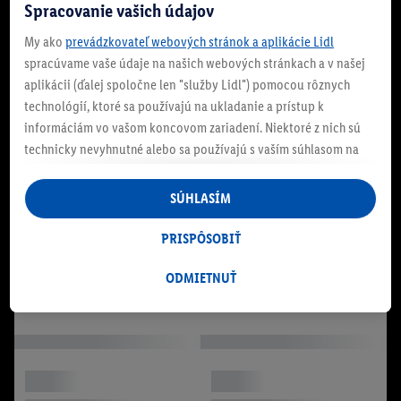
Spracovanie vašich údajov
My ako
prevádzkovateľ webových stránok a aplikácie Lidl
spracúvame vaše údaje na našich webových stránkach a v našej
aplikácii (ďalej spoločne len "služby Lidl") pomocou rôznych
technológií, ktoré sa používajú na ukladanie a prístup k
informáciám vo vašom koncovom zariadení. Niektoré z nich sú
technicky nevyhnutné alebo sa používajú s vaším súhlasom na
pohodlné nastavenie, na zostavovanie štatistík alebo na
personalizovanú reklamu v rámci služieb Lidl aj mimo nich. Ak
SÚHLASÍM
ste účastníkom programu Lidl Plus, na tieto účely sa spracúvajú
aj údaje z vášho nákupného správania v obchode.
PRISPÔSOBIŤ
Ak tu udelíte svoj súhlas na účely personalizovanej reklamy a
následne si vytvoríte účet Lidl Plus alebo sa prihlásite do svojho
ODMIETNUŤ
existujúceho účtu Lidl Plus, my a náš partner Criteo S.A. môžeme
tiež vytvoriť špeciálny online identifikátor z e-mailovej adresy,
ktorú tam uvediete, aby sme vás mohli rozpoznať v službách
prevádzkovaných tretími stranami a zobrazovať vám
personalizovanú reklamu. Na tento účel môže byť vaša