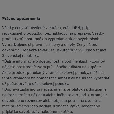
Právne upozornenia
Všetky ceny sú uvedené v eurách, vrát. DPH, príp.
recyklačného poplatku, bez nákladov na prepravu. Všetky
produkty sú dostupné do vypredania skladových zásob.
Vyhradzujeme si právo na zmeny a omyly. Ceny sú bez
dekorácie. Dodávka tovaru sa uskutočňuje výlučne v rámci
Slovenskej republiky.
*Ďalšie informácie o dostupnosti a podmienkach kupónov
nájdete prostredníctvom príslušného odkazu na kupóne.
Ak je produkt ponúkaný v rámci akciovej ponuky, môže sa
tento vzhľadom na obmedzené množstvo na sklade vypredať
už počas prvého dňa akciovej ponuky.
¹ Doprava zadarmo sa nevzťahuje na príplatok za doručenie
nadrozmerného nákladu alebo iného tovaru, pri ktorom je z
dôvodu jeho rozmerov alebo objemu potrebná osobitná
manipulácia pri jeho dodaní. Konečná výška uvedeného
príplatku sa zobrazí v nákupnom košíku.