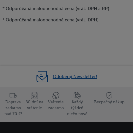
* Odporúčaná maloobchodná cena (vrát. DPH a RP)
* Odporúčaná maloobchodná cena (vrát. DPH)
Odoberaj Newsletter!
Doprava
30 dní na
Vrátenie
Každý
Bezpečný nákup
zadarmo
vrátenie
zadarmo
týždeň
nad 70 €¹
niečo nové