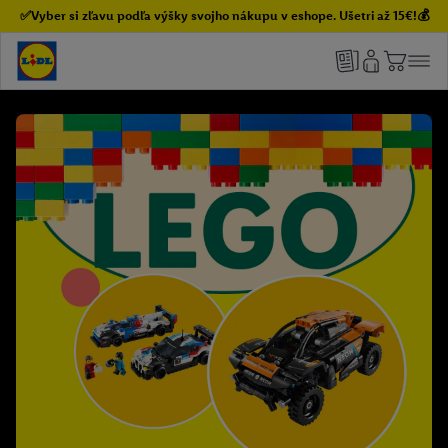
✅Vyber si zľavu podľa výšky svojho nákupu v eshope. Ušetri až 15€!💰