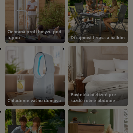
Ochrana proti hmyzu pod
lupou
Dizajnová terasa a balkón
Posteľná bielizeň pre
Chladenie vášho domova
každé ročné obdobie