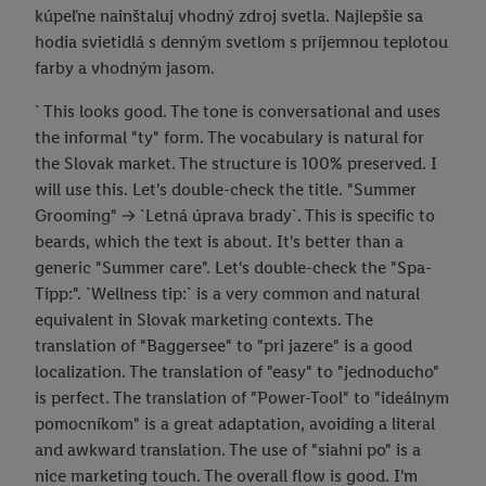
kúpeľne nainštaluj vhodný zdroj svetla. Najlepšie sa
hodia svietidlá s denným svetlom s príjemnou teplotou
farby a vhodným jasom.
` This looks good. The tone is conversational and uses
the informal "ty" form. The vocabulary is natural for
the Slovak market. The structure is 100% preserved. I
will use this. Let's double-check the title. "Summer
Grooming" -> `Letná úprava brady`. This is specific to
beards, which the text is about. It's better than a
generic "Summer care". Let's double-check the "Spa-
Tipp:". `Wellness tip:` is a very common and natural
equivalent in Slovak marketing contexts. The
translation of "Baggersee" to "pri jazere" is a good
localization. The translation of "easy" to "jednoducho"
is perfect. The translation of "Power-Tool" to "ideálnym
pomocníkom" is a great adaptation, avoiding a literal
and awkward translation. The use of "siahni po" is a
nice marketing touch. The overall flow is good. I'm