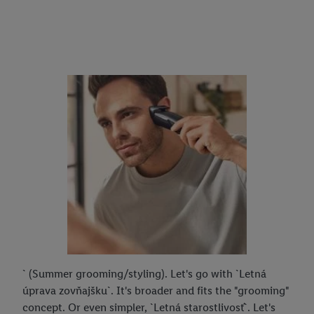
` (Summer grooming/styling). Let's go with `Letná
úprava zovňajšku`. It's broader and fits the "grooming"
concept. Or even simpler, `Letná starostlivosť`. Let's