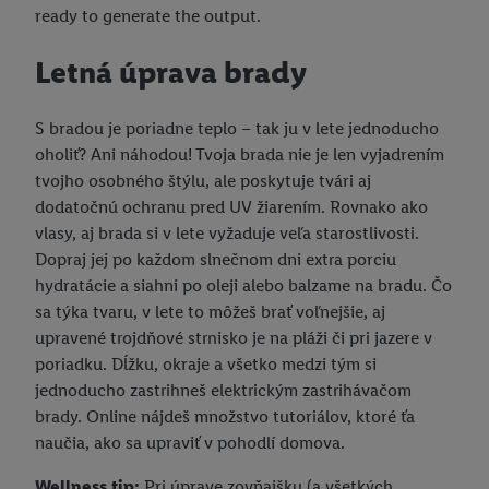
ready to generate the output.
Letná úprava brady
S bradou je poriadne teplo – tak ju v lete jednoducho
oholiť? Ani náhodou! Tvoja brada nie je len vyjadrením
tvojho osobného štýlu, ale poskytuje tvári aj
dodatočnú ochranu pred UV žiarením. Rovnako ako
vlasy, aj brada si v lete vyžaduje veľa starostlivosti.
Dopraj jej po každom slnečnom dni extra porciu
hydratácie a siahni po oleji alebo balzame na bradu. Čo
sa týka tvaru, v lete to môžeš brať voľnejšie, aj
upravené trojdňové strnisko je na pláži či pri jazere v
poriadku. Dĺžku, okraje a všetko medzi tým si
jednoducho zastrihneš elektrickým zastrihávačom
brady. Online nájdeš množstvo tutoriálov, ktoré ťa
naučia, ako sa upraviť v pohodlí domova.
Wellness tip:
Pri úprave zovňajšku (a všetkých