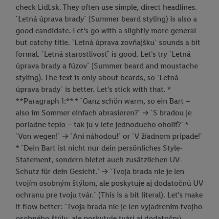
check Lidl.sk. They often use simple, direct headlines.
`Letná úprava brady` (Summer beard styling) is also a
good candidate. Let's go with a slightly more general
but catchy title. `Letná úprava zovňajšku` sounds a bit
formal. `Letná starostlivosť` is good. Let's try `Letná
úprava brady a fúzov` (Summer beard and moustache
styling). The text is only about beards, so `Letná
úprava brady` is better. Let's stick with that. *
**Paragraph 1:** * `Ganz schön warm, so ein Bart –
also im Sommer einfach abrasieren?` -> `S bradou je
poriadne teplo – tak ju v lete jednoducho oholiť?` *
`Von wegen!` -> `Ani náhodou!` or `V žiadnom prípade!`
* `Dein Bart ist nicht nur dein persönliches Style-
Statement, sondern bietet auch zusätzlichen UV-
Schutz für dein Gesicht.` -> `Tvoja brada nie je len
tvojím osobným štýlom, ale poskytuje aj dodatočnú UV
ochranu pre tvoju tvár.` (This is a bit literal). Let's make
it flow better: `Tvoja brada nie je len vyjadrením tvojho
osobného štýlu, ale poskytuje tvári aj dodatočnú