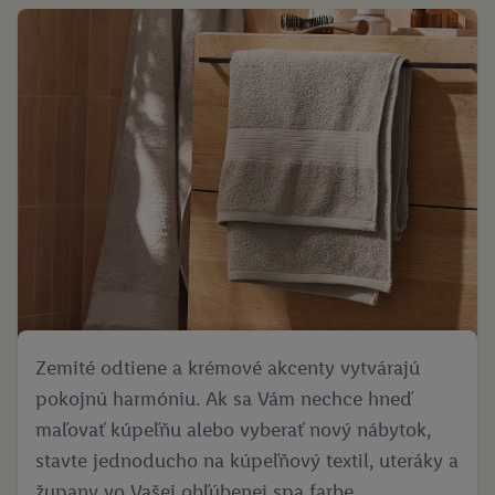
Zemité odtiene a krémové akcenty vytvárajú
pokojnú harmóniu. Ak sa Vám nechce hneď
maľovať kúpeľňu alebo vyberať nový nábytok,
stavte jednoducho na kúpeľňový textil, uteráky a
župany vo Vašej obľúbenej spa farbe.