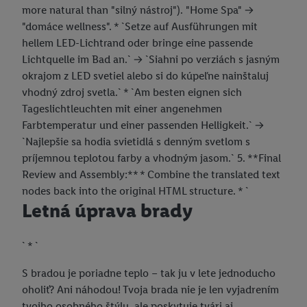
rôznych zariadeniach a v rôznych službách spoločnosti Lidl ak
more natural than "silný nástroj"). "Home Spa" ->
vám možno priradiť niekoľko koncových zariadení alebo
"domáce wellness". * `Setze auf Ausführungen mit
používanie viacerých služieb spoločnosti Lidl, pomocou vašej
hellem LED-Lichtrand oder bringe eine passende
hashovanej e-mailovej adresy a prípadne ďalších
Lichtquelle im Bad an.` -> `Siahni po verziách s jasným
identifikátorov/identifikátorov, ktoré má spoločnosť Criteo SA k
okrajom z LED svetiel alebo si do kúpeľne nainštaluj
dispozícii.
vhodný zdroj svetla.` * `Am besten eignen sich
V časti "
Prispôsobiť
" môžete povoliť jednotlivé účely a nájsť
Tageslichtleuchten mit einer angenehmen
ďalšie informácie o podmienkach spracúvania osobných
Farbtemperatur und einer passenden Helligkeit.` ->
údajov.
`Najlepšie sa hodia svietidlá s denným svetlom s
Kliknutím na možnosť "
Odmietnuť
" môžete povoliť iba
príjemnou teplotou farby a vhodným jasom.` 5. **Final
používanie potrebných technológií. Kliknutím na "
Súhlasím
"
Review and Assembly:** * Combine the translated text
vyjadríte súhlas so spracúvaním na všetky vyššie uvedené účely.
nodes back into the original HTML structure. * `
Ďalšie informácie vrátane informácií o dobe uchovávania
Letná úprava brady
údajov a Vašom práve kedykoľvek odvolať súhlas s účinnosťou
do budúcnosti nájdete v našich
zásadách ochrany osobných
` * `
údajov
.
Imprint nájdete tu.
S bradou je poriadne teplo – tak ju v lete jednoducho
oholiť? Ani náhodou! Tvoja brada nie je len vyjadrením
tvojho osobného štýlu, ale poskytuje tvári aj