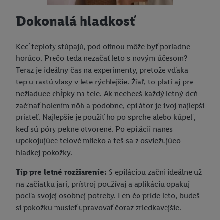
Dokonalá hladkosť
Keď teploty stúpajú, pod ofinou môže byť poriadne
horúco. Prečo teda nezačať leto s novým účesom?
Teraz je ideálny čas na experimenty, pretože vďaka
teplu rastú vlasy v lete rýchlejšie. Žiaľ, to platí aj pre
nežiaduce chĺpky na tele. Ak nechceš každý letný deň
začínať holením nôh a podobne, epilátor je tvoj najlepší
priateľ. Najlepšie je použiť ho po sprche alebo kúpeli,
keď sú póry pekne otvorené. Po epilácii nanes
upokojujúce telové mlieko a teš sa z osviežujúco
hladkej pokožky.
Tip pre letné rozžiarenie:
S epiláciou začni ideálne už
na začiatku jari, prístroj používaj a aplikáciu opakuj
podľa svojej osobnej potreby. Len čo príde leto, budeš
si pokožku musieť upravovať čoraz zriedkavejšie.