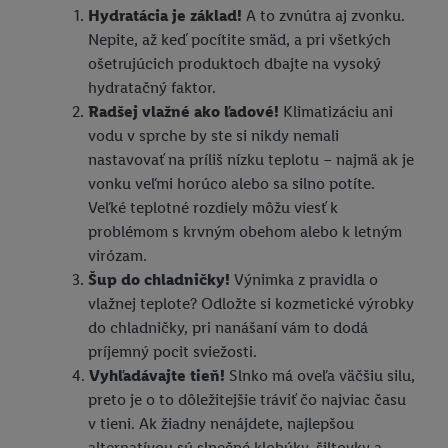
Hydratácia je základ!
A to zvnútra aj zvonku.
Nepite, až keď pocítite smäd, a pri všetkých
ošetrujúcich produktoch dbajte na vysoký
hydratačný faktor.
Radšej vlažné ako ľadové!
Klimatizáciu ani
vodu v sprche by ste si nikdy nemali
nastavovať na príliš nízku teplotu – najmä ak je
vonku veľmi horúco alebo sa silno potíte.
Veľké teplotné rozdiely môžu viesť k
problémom s krvným obehom alebo k letným
virózam.
Šup do chladničky!
Výnimka z pravidla o
vlažnej teplote? Odložte si kozmetické výrobky
do chladničky, pri nanášaní vám to dodá
príjemný pocit sviežosti.
Vyhľadávajte tieň!
Slnko má oveľa väčšiu silu,
preto je o to dôležitejšie tráviť čo najviac času
v tieni. Ak žiadny nenájdete, najlepšou
alternatívou sú slnečné klobúky, šiltovky a