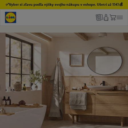
✅Vyber si zľavu podľa výšky svojho nákupu v eshope. Ušetri až 15€!💰