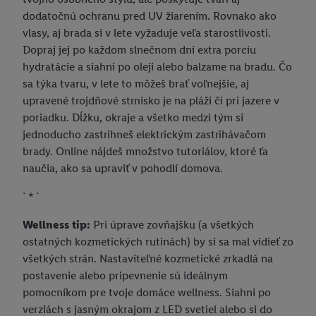
dodatočnú ochranu pred UV žiarením. Rovnako ako
vlasy, aj brada si v lete vyžaduje veľa starostlivosti.
Dopraj jej po každom slnečnom dni extra porciu
hydratácie a siahni po oleji alebo balzame na bradu. Čo
sa týka tvaru, v lete to môžeš brať voľnejšie, aj
upravené trojdňové strnisko je na pláži či pri jazere v
poriadku. Dĺžku, okraje a všetko medzi tým si
jednoducho zastrihneš elektrickým zastrihávačom
brady. Online nájdeš množstvo tutoriálov, ktoré ťa
naučia, ako sa upraviť v pohodlí domova.
` * `
Wellness tip:
Pri úprave zovňajšku (a všetkých
ostatných kozmetických rutinách) by si sa mal vidieť zo
všetkých strán. Nastaviteľné kozmetické zrkadlá na
postavenie alebo pripevnenie sú ideálnym
pomocníkom pre tvoje domáce wellness. Siahni po
verziách s jasným okrajom z LED svetiel alebo si do