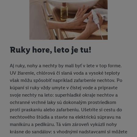
Ruky hore, leto je tu!
Aj ruky, nohy a nechty by mali byť v lete v top forme.
UV žiarenie, chlórová či slaná voda a vysoké teploty
však môžu spôsobiť napríklad zafarbenie nechtov. Po
kúpaní si ruky vždy umyte v čistej vode a pripravte
svoje nechty na leto: superhladké okraje nechtov a
ochranné vrchné laky sú dokonalým prostriedkom
proti praskaniu alebo zafarbeniu. Ušetrite si cestu do
nechtového štúdia a stavte na elektrickú súpravu na
manikúru a pedikúru. Tá vám zároveň vykúzli nohy
krásne do sandálov: s vhodnými nadstavcami si môžete