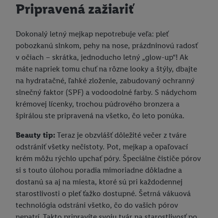
Pripravená zažiariť
Dokonalý letný mejkap nepotrebuje veľa: pleť
pobozkanú slnkom, pehy na nose, prázdninovú radosť
v očiach – skrátka, jednoducho letný „glow-up“! Ak
máte napriek tomu chuť na rôzne looky a štýly, dbajte
na hydratačné, ľahké zloženie, zabudovaný ochranný
slnečný faktor (SPF) a vodoodolné farby. S nádychom
krémovej lícenky, trochou púdrového bronzera a
špirálou ste pripravená na všetko, čo leto ponúka.
Beauty tip:
Teraz je obzvlášť dôležité večer z tváre
odstrániť všetky nečistoty. Pot, mejkap a opaľovací
krém môžu rýchlo upchať póry. Špeciálne čističe pórov
si s touto úlohou poradia mimoriadne dôkladne a
dostanú sa aj na miesta, ktoré sú pri každodennej
starostlivosti o pleť ťažko dostupné. Šetrná vákuová
technológia odstráni všetko, čo do vašich pórov
nepatrí. Takto pripravíte svoju tvár na starostlivosť po