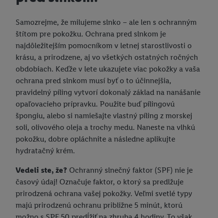
Samozrejme, že milujeme slnko – ale len s ochranným
štítom pre pokožku. Ochrana pred slnkom je
najdôležitejším pomocníkom v letnej starostlivosti o
krásu, a prirodzene, aj vo všetkých ostatných ročných
obdobiach. Keďže v lete ukazujete viac pokožky a vaša
ochrana pred slnkom musí byť o to účinnejšia,
pravidelný píling vytvorí dokonalý základ na nanášanie
opaľovacieho prípravku. Použite buď pílingovú
špongiu, alebo si namiešajte vlastný píling z morskej
soli, olivového oleja a trochy medu. Naneste na vlhkú
pokožku, dobre opláchnite a následne aplikujte
hydratačný krém.
Vedeli ste, že?
Ochranný slnečný faktor (SPF) nie je
časový údaj! Označuje faktor, o ktorý sa predlžuje
prirodzená ochrana vašej pokožky. Veľmi svetlé typy
majú prirodzenú ochranu približne 5 minút, ktorú
možno s SPF 50 predĺžiť na zhruba 4 hodiny. To však