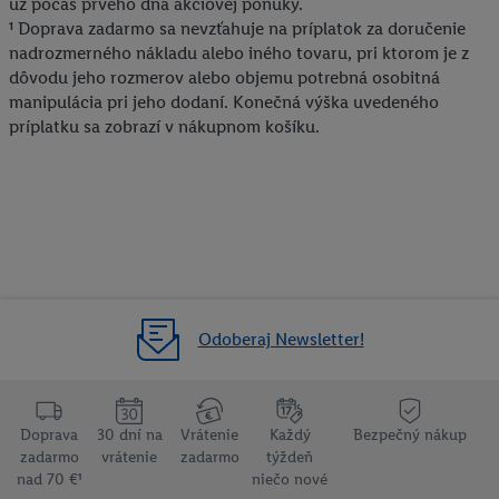
už počas prvého dňa akciovej ponuky.
¹ Doprava zadarmo sa nevzťahuje na príplatok za doručenie
nadrozmerného nákladu alebo iného tovaru, pri ktorom je z
dôvodu jeho rozmerov alebo objemu potrebná osobitná
manipulácia pri jeho dodaní. Konečná výška uvedeného
príplatku sa zobrazí v nákupnom košíku.
Odoberaj Newsletter!
Doprava
30 dní na
Vrátenie
Každý
Bezpečný nákup
zadarmo
vrátenie
zadarmo
týždeň
nad 70 €¹
niečo nové