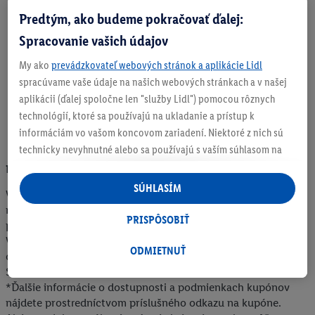
Predtým, ako budeme pokračovať ďalej:
Spracovanie vašich údajov
My ako
prevádzkovateľ webových stránok a aplikácie Lidl
spracúvame vaše údaje na našich webových stránkach a v našej
aplikácii (ďalej spoločne len "služby Lidl") pomocou rôznych
technológií, ktoré sa používajú na ukladanie a prístup k
informáciám vo vašom koncovom zariadení. Niektoré z nich sú
technicky nevyhnutné alebo sa používajú s vaším súhlasom na
pohodlné nastavenie, na zostavovanie štatistík alebo na
Právne upozornenia
personalizovanú reklamu v rámci služieb Lidl aj mimo nich. Ak
SÚHLASÍM
Všetky ceny sú uvedené v eurách, vrát. DPH, príp.
ste účastníkom programu Lidl Plus, na tieto účely sa spracúvajú
recyklačného poplatku, bez nákladov na prepravu. Všetky
aj údaje z vášho nákupného správania v obchode.
PRISPÔSOBIŤ
produkty sú dostupné do vypredania skladových zásob.
Ak tu udelíte svoj súhlas na účely personalizovanej reklamy a
Vyhradzujeme si právo na zmeny a omyly. Ceny sú bez
následne si vytvoríte účet Lidl Plus alebo sa prihlásite do svojho
ODMIETNUŤ
dekorácie. Dodávka tovaru sa uskutočňuje výlučne v rámci
existujúceho účtu Lidl Plus, my a náš partner Criteo S.A. môžeme
Slovenskej republiky.
tiež vytvoriť špeciálny online identifikátor z e-mailovej adresy,
*Ďalšie informácie o dostupnosti a podmienkach kupónov
ktorú tam uvediete, aby sme vás mohli rozpoznať v službách
nájdete prostredníctvom príslušného odkazu na kupóne.