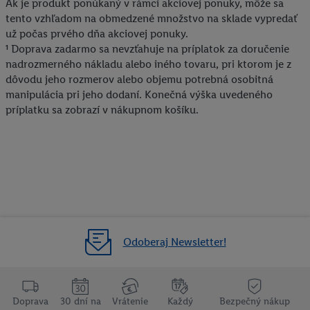
prevádzkovaných tretími stranami a zobrazovať vám
Ak je produkt ponúkaný v rámci akciovej ponuky, môže sa
tento vzhľadom na obmedzené množstvo na sklade vypredať
personalizovanú reklamu. Na tento účel môže byť vaša
už počas prvého dňa akciovej ponuky.
zaheslovaná e-mailová adresa zlúčená aj s inými identifikátormi
¹ Doprava zadarmo sa nevzťahuje na príplatok za doručenie
alebo identifikátormi, ktoré vám spoločnosť Criteo SA pridelila.
nadrozmerného nákladu alebo iného tovaru, pri ktorom je z
Ak s tým súhlasíte, reklamy v súvislosti s retargetingom, t. j.
dôvodu jeho rozmerov alebo objemu potrebná osobitná
reklamy na produkty, o ktoré ste prejavili záujem (napr.
manipulácia pri jeho dodaní. Konečná výška uvedeného
vložením produktu do nákupného košíka v internetovom
príplatku sa zobrazí v nákupnom košíku.
obchode, ale nie jeho zakúpením), sa môžu zobrazovať aj na
rôznych zariadeniach a v rôznych službách spoločnosti Lidl ak
vám možno priradiť niekoľko koncových zariadení alebo
používanie viacerých služieb spoločnosti Lidl, pomocou vašej
hashovanej e-mailovej adresy a prípadne ďalších
identifikátorov/identifikátorov, ktoré má spoločnosť Criteo SA k
dispozícii.
V časti "
Prispôsobiť
" môžete povoliť jednotlivé účely a nájsť
Odoberaj Newsletter!
ďalšie informácie o podmienkach spracúvania osobných
údajov.
Kliknutím na možnosť "
Odmietnuť
" môžete povoliť iba
používanie potrebných technológií. Kliknutím na "
Súhlasím
"
Doprava
30 dní na
Vrátenie
Každý
Bezpečný nákup