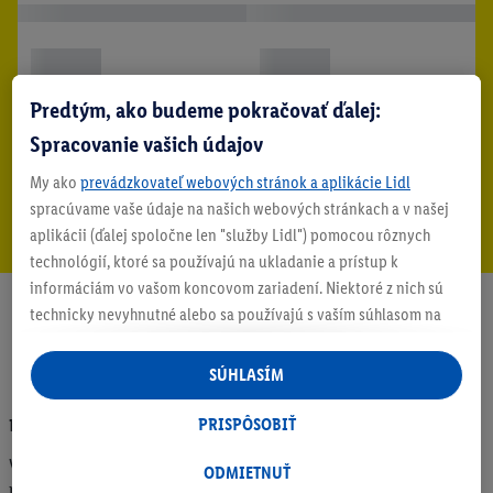
Predtým, ako budeme pokračovať ďalej:
Spracovanie vašich údajov
My ako
prevádzkovateľ webových stránok a aplikácie Lidl
spracúvame vaše údaje na našich webových stránkach a v našej
aplikácii (ďalej spoločne len "služby Lidl") pomocou rôznych
technológií, ktoré sa používajú na ukladanie a prístup k
informáciám vo vašom koncovom zariadení. Niektoré z nich sú
technicky nevyhnutné alebo sa používajú s vaším súhlasom na
pohodlné nastavenie, na zostavovanie štatistík alebo na
personalizovanú reklamu v rámci služieb Lidl aj mimo nich. Ak
SÚHLASÍM
ste účastníkom programu Lidl Plus, na tieto účely sa spracúvajú
aj údaje z vášho nákupného správania v obchode.
PRISPÔSOBIŤ
Právne upozornenia
Ak tu udelíte svoj súhlas na účely personalizovanej reklamy a
Všetky ceny sú uvedené v eurách, vrát. DPH, príp.
následne si vytvoríte účet Lidl Plus alebo sa prihlásite do svojho
ODMIETNUŤ
recyklačného poplatku, bez nákladov na prepravu. Všetky