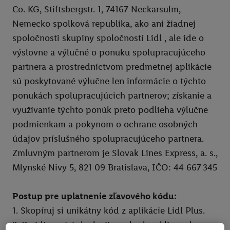
Pomoc
Pravidlá používania
Co. KG, Stiftsbergstr. 1, 74167 Neckarsulm,
Ochrana osobných údajov
Nemecko spolková republika, ako ani žiadnej
spoločnosti skupiny spoločností Lidl , ale ide o
Vyhlásenie o prístupnosti
výslovne a výlučné o ponuku spolupracujúceho
Pravidlá pre nabíjanie e-vozidiel
partnera a prostredníctvom predmetnej aplikácie
Podmienky ochrany osobných údajov pre elektronické nabíjacie
sú poskytované výlučne len informácie o týchto
stanice
ponukách spolupracujúcich partnerov; získanie a
využívanie týchto ponúk preto podlieha výlučne
Lidl Plus krajiny
podmienkam a pokynom o ochrane osobných
údajov príslušného spolupracujúceho partnera.
Zmluvným partnerom je Slovak Lines Express, a. s.,
Mlynské Nivy 5, 821 09 Bratislava, IČO: 44 667 345
Postup pre uplatnenie zľavového kódu:
1. Skopíruj si unikátny kód z aplikácie Lidl Plus.
2. Prejdi na stránku levitour.sk, slovaklines.sk