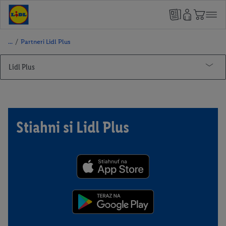
/
Partneri Lidl Plus
Lidl Plus
Lidl Pay
Partneri Lidl Plus
Stiahni si Lidl Plus
Smarty
Motor Group Poprad
Poliankovo
Dobrá Hračka
Trickalndia
Tarzania