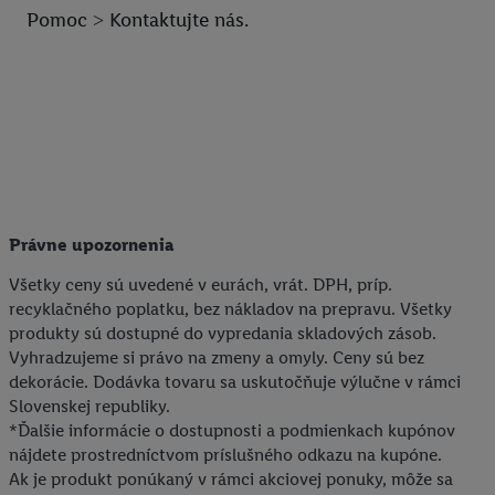
Pomoc ˃ Kontaktujte nás.
personalizovanú reklamu. Na tento účel môže byť vaša
zaheslovaná e-mailová adresa zlúčená aj s inými identifikátormi
alebo identifikátormi, ktoré vám spoločnosť Criteo SA pridelila.
Ak s tým súhlasíte, reklamy v súvislosti s retargetingom, t. j.
reklamy na produkty, o ktoré ste prejavili záujem (napr.
vložením produktu do nákupného košíka v internetovom
obchode, ale nie jeho zakúpením), sa môžu zobrazovať aj na
rôznych zariadeniach a v rôznych službách spoločnosti Lidl ak
vám možno priradiť niekoľko koncových zariadení alebo
Právne upozornenia
používanie viacerých služieb spoločnosti Lidl, pomocou vašej
Všetky ceny sú uvedené v eurách, vrát. DPH, príp.
hashovanej e-mailovej adresy a prípadne ďalších
recyklačného poplatku, bez nákladov na prepravu. Všetky
identifikátorov/identifikátorov, ktoré má spoločnosť Criteo SA k
produkty sú dostupné do vypredania skladových zásob.
dispozícii.
Vyhradzujeme si právo na zmeny a omyly. Ceny sú bez
V časti "
Prispôsobiť
" môžete povoliť jednotlivé účely a nájsť
dekorácie. Dodávka tovaru sa uskutočňuje výlučne v rámci
ďalšie informácie o podmienkach spracúvania osobných
Slovenskej republiky.
údajov.
*Ďalšie informácie o dostupnosti a podmienkach kupónov
Kliknutím na možnosť "
Odmietnuť
" môžete povoliť iba
nájdete prostredníctvom príslušného odkazu na kupóne.
používanie potrebných technológií. Kliknutím na "
Súhlasím
"
Ak je produkt ponúkaný v rámci akciovej ponuky, môže sa