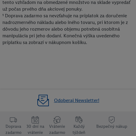
vyjadríte súhlas so spracúvaním na všetky vyššie uvedené účely.
tento vzhľadom na obmedzené množstvo na sklade vypredať
Ďalšie informácie vrátane informácií o dobe uchovávania
už počas prvého dňa akciovej ponuky.
údajov a Vašom práve kedykoľvek odvolať súhlas s účinnosťou
¹ Doprava zadarmo sa nevzťahuje na príplatok za doručenie
nadrozmerného nákladu alebo iného tovaru, pri ktorom je z
do budúcnosti nájdete v našich
zásadách ochrany osobných
dôvodu jeho rozmerov alebo objemu potrebná osobitná
údajov
.
Imprint nájdete tu.
manipulácia pri jeho dodaní. Konečná výška uvedeného
príplatku sa zobrazí v nákupnom košíku.
Odoberaj Newsletter!
Doprava
30 dní na
Vrátenie
Každý
Bezpečný nákup
zadarmo
vrátenie
zadarmo
týždeň