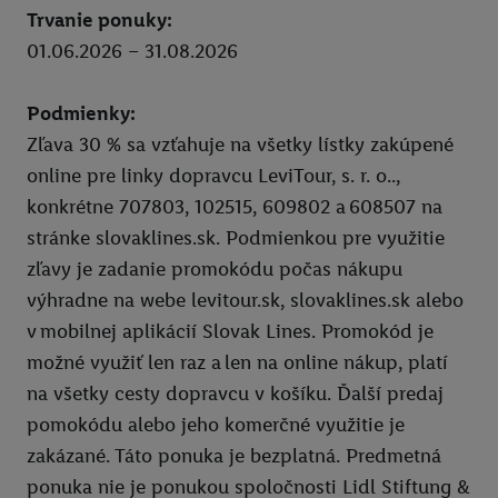
Trvanie ponuky:
Pixxla
01.06.2026 – 31.08.2026
Ksebe dalsie sedenia
Podmienky:
Ksebe prve sedenie
Zľava 30 % sa vzťahuje na všetky lístky zakúpené
MG
online pre linky dopravcu LeviTour, s. r. o..,
Union zľava 10 % na PZP a havarijné poistenie
konkrétne 707803, 102515, 609802 a 608507 na
stránke slovaklines.sk. Podmienkou pre využitie
Zľava 10 % na krátkodobé cestovné poistenie
zľavy je zadanie promokódu počas nákupu
Union zľava na poistenie onkologických chorôb
výhradne na webe levitour.sk, slovaklines.sk alebo
v mobilnej aplikácií Slovak Lines. Promokód je
Zľava 10 % na celoročné cestovné poistenie
možné využiť len raz a len na online nákup, platí
Súťaže
na všetky cesty dopravcu v košíku. Ďalší predaj
Click & Pick
pomokódu alebo jeho komerčné využitie je
zakázané. Táto ponuka je bezplatná. Predmetná
Právne informácie
ponuka nie je ponukou spoločnosti Lidl Stiftung &