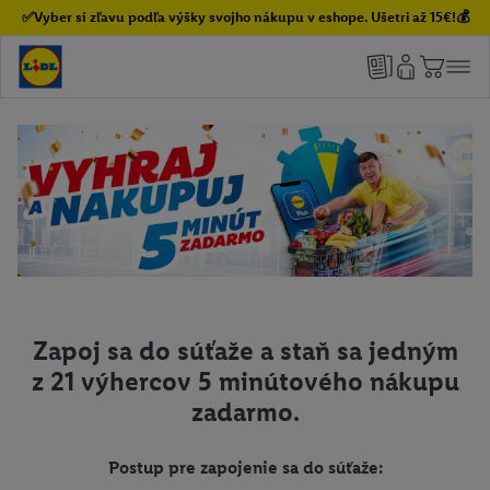
✅Vyber si zľavu podľa výšky svojho nákupu v eshope. Ušetri až 15€!💰
Zapoj sa do súťaže a staň sa jedným
z 21 výhercov 5 minútového nákupu
zadarmo.
Postup pre zapojenie sa do súťaže: