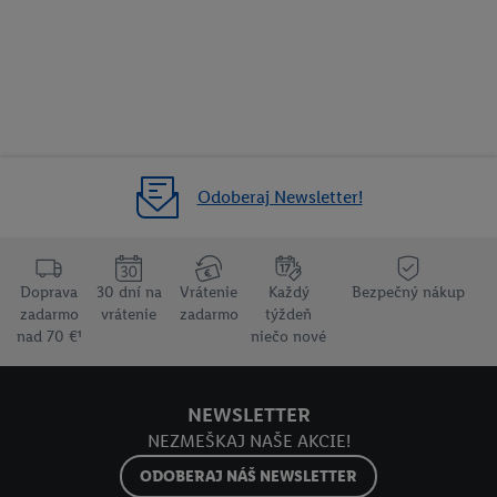
dispozícii.
V časti "
Prispôsobiť
" môžete povoliť jednotlivé účely a nájsť
ďalšie informácie o podmienkach spracúvania osobných
údajov.
Kliknutím na možnosť "
Odmietnuť
" môžete povoliť iba
používanie potrebných technológií. Kliknutím na "
Súhlasím
"
vyjadríte súhlas so spracúvaním na všetky vyššie uvedené účely.
Ďalšie informácie vrátane informácií o dobe uchovávania
Odoberaj Newsletter!
údajov a Vašom práve kedykoľvek odvolať súhlas s účinnosťou
do budúcnosti nájdete v našich
zásadách ochrany osobných
údajov
.
Imprint nájdete tu.
Doprava
30 dní na
Vrátenie
Každý
Bezpečný nákup
zadarmo
vrátenie
zadarmo
týždeň
nad 70 €¹
niečo nové
NEWSLETTER
NEZMEŠKAJ NAŠE AKCIE!
ODOBERAJ NÁŠ NEWSLETTER