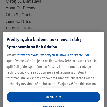
Matej S., Bratislava
Anna O., Presov
Olha S., Gbely
Jana K., Nitra
Peter M., Nitra
Roman J., Most pri Bratislave
Predtým, ako budeme pokračovať ďalej:
Veronika H., Miloslavov
Spracovanie vašich údajov
Lubos D., Horny Hricov
Igor F., Nitrianska Blatnica
My ako
prevádzkovateľ webových stránok a aplikácie Lidl
spracúvame vaše údaje na našich webových stránkach a v našej
Alica I., Prešov
aplikácii (ďalej spoločne len "služby Lidl") pomocou rôznych
Katarina G., Bratislava
technológií, ktoré sa používajú na ukladanie a prístup k
Ivan G., Strazske
informáciám vo vašom koncovom zariadení. Niektoré z nich sú
Iveta Č., Liptovský Hrádok
technicky nevyhnutné alebo sa používajú s vaším súhlasom na
pohodlné nastavenie, na zostavovanie štatistík alebo na
personalizovanú reklamu v rámci služieb Lidl aj mimo nich. Ak
SÚHLASÍM
ste účastníkom programu Lidl Plus, na tieto účely sa spracúvajú
aj údaje z vášho nákupného správania v obchode.