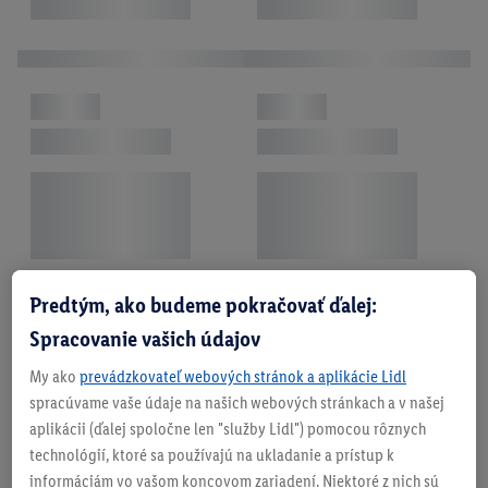
Predtým, ako budeme pokračovať ďalej:
Spracovanie vašich údajov
My ako
prevádzkovateľ webových stránok a aplikácie Lidl
spracúvame vaše údaje na našich webových stránkach a v našej
aplikácii (ďalej spoločne len "služby Lidl") pomocou rôznych
technológií, ktoré sa používajú na ukladanie a prístup k
informáciám vo vašom koncovom zariadení. Niektoré z nich sú