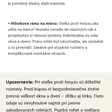
je potrebný žiadny ďalší materiál.
• Hliníkové rámy na mieru:
Sieťka proti hmyzu ako
ušitá na mieru? Vezmite náradie do vlastných rúk a
prispôsobte si rámové systémy individuálne na vaše
okná a dvere. Práca môže byť náročnejšia, ale výsledok
o to presnejší. Ideálne pre atypické rozmery a
komplikované montážne situácie.
Upozornenie:
Pri sieťke proti hmyzu sú dôležité
rozmery. Pred kúpou si bezpodmienečne zistite
presnú veľkosť okna a dverí – dĺžku aj šírku. Tieto
údaje sú nevyhnutné najmä pri pevne
zabudovaných roletách. Puzdrá roliet a vodiace