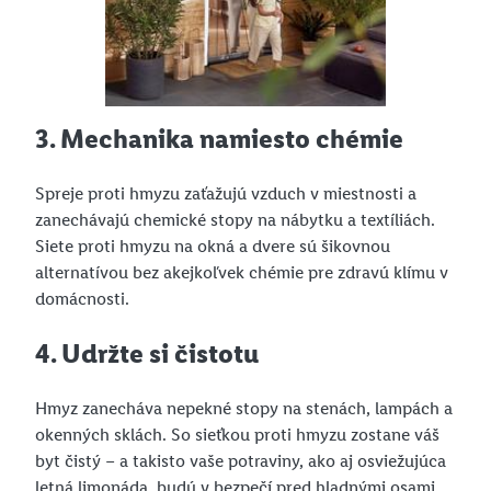
3. Mechanika namiesto chémie
Spreje proti hmyzu zaťažujú vzduch v miestnosti a
zanechávajú chemické stopy na nábytku a textíliách.
Siete proti hmyzu na okná a dvere sú šikovnou
alternatívou bez akejkoľvek chémie pre zdravú klímu v
domácnosti.
4. Udržte si čistotu
Hmyz zanecháva nepekné stopy na stenách, lampách a
okenných sklách. So sieťkou proti hmyzu zostane váš
byt čistý – a takisto vaše potraviny, ako aj osviežujúca
letná limonáda, budú v bezpečí pred hladnými osami.