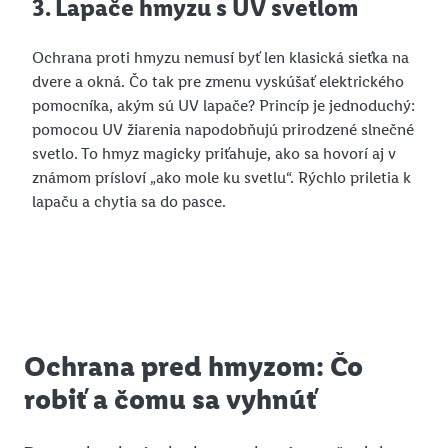
3. Lapače hmyzu s UV svetlom
Ochrana proti hmyzu nemusí byť len klasická sieťka na
dvere a okná. Čo tak pre zmenu vyskúšať elektrického
pomocníka, akým sú UV lapače? Princíp je jednoduchý:
pomocou UV žiarenia napodobňujú prirodzené slnečné
svetlo. To hmyz magicky priťahuje, ako sa hovorí aj v
známom prísloví „ako mole ku svetlu“. Rýchlo priletia k
lapaču a chytia sa do pasce.
Ochrana pred hmyzom: Čo
robiť a čomu sa vyhnúť