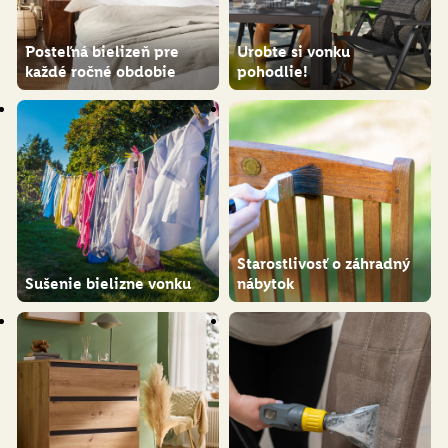
Posteľná bielizeň pre
Urobte si vonku
každé ročné obdobie
pohodlie!
Starostlivosť o záhradný
Sušenie bielizne vonku
nábytok