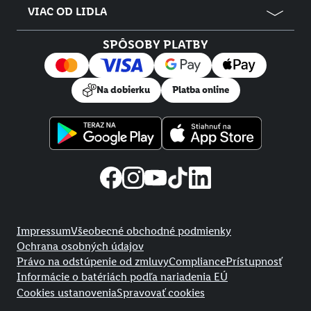
VIAC OD LIDLA
SPÔSOBY PLATBY
Na dobierku
Platba online
Právne informácie
Impressum
Všeobecné obchodné podmienky
Ochrana osobných údajov
Právo na odstúpenie od zmluvy
Compliance
Prístupnosť
Informácie o batériách podľa nariadenia EÚ
Cookies ustanovenia
Spravovať cookies