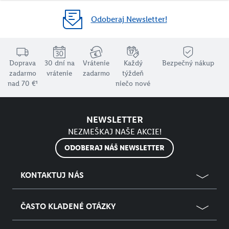
Odoberaj Newsletter!
Doprava
30 dní na
Vrátenie
Každý
Bezpečný nákup
zadarmo
vrátenie
zadarmo
týždeň
nad 70 €¹
niečo nové
NEWSLETTER
NEZMEŠKAJ NAŠE AKCIE!
ODOBERAJ NÁŠ NEWSLETTER
KONTAKTUJ NÁS
ČASTO KLADENÉ OTÁZKY