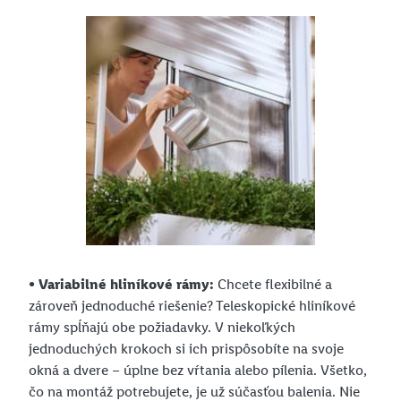
• Variabilné hliníkové rámy:
Chcete flexibilné a
zároveň jednoduché riešenie? Teleskopické hliníkové
rámy spĺňajú obe požiadavky. V niekoľkých
jednoduchých krokoch si ich prispôsobíte na svoje
okná a dvere – úplne bez vŕtania alebo pílenia. Všetko,
čo na montáž potrebujete, je už súčasťou balenia. Nie