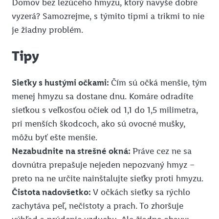
Domov bez lezúceho hmyzu, ktorý navyše dobre
vyzerá? Samozrejme, s týmito tipmi a trikmi to nie
je žiadny problém.
Tipy
Sieťky s hustými očkami:
Čím sú očká menšie, tým
menej hmyzu sa dostane dnu. Komáre odradíte
sieťkou s veľkosťou očiek od 1,1 do 1,5 milimetra,
pri menších škodcoch, ako sú ovocné mušky,
môžu byť ešte menšie.
Nezabudnite na strešné okná:
Práve cez ne sa
dovnútra prepašuje nejeden nepozvaný hmyz –
preto na ne určite nainštalujte sieťky proti hmyzu.
Čistota nadovšetko:
V očkách sieťky sa rýchlo
zachytáva peľ, nečistoty a prach. To zhoršuje