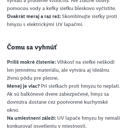
výhľad a prúdenie vzduchu. Ale žiadne obavy:
pomocou vody a kefky sieťku bleskovo vyčistíte.
Dvakrát meraj a raz rež:
Skombinujte sieťky proti
hmyzu s elektrickými UV lapačmi.
Čomu sa vyhnúť
Príliš mokré čistenie:
Vlhkosť na sieťke neškodí
len jemnému materiálu, ale vytvára aj ideálnu
živnú pôdu pre plesne.
Menej je viac?
Pri sieťkach proti hmyzu to neplatí.
Ak sú balkónové dvere zabezpečené, hmyz sa
dovnútra dostane cez pootvorené kuchynské
okno.
Na umiestnení záleží:
UV lapače hmyzu by nemali
konkurovať osvetleniu v miestnosti.