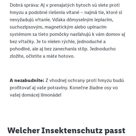
Dobrá správa: Aj v prenajatých bytoch sú siete proti
hmyzu a podobné riešenia vítané – najmä tie, ktoré si
nevyžadujú vŕtanie. Vďaka dômyselným lepiacim,
suchozipsovým, magnetickým alebo upínacím
systémom sa tieto pomôcky nasťahujú k vám domov aj
bez vŕtačky. Je to nielen rýchle, jednoduché a
pohodlné, ale aj bez zanechania stôp. Jednoducho
zložíte, očistíte a máte hotovo.
A nezabudnite:
Z vhodnej ochrany proti hmyzu budú
profitovať aj vaše potraviny. Konečne žiadne osy vo
vašej domácej limonáde!
Welcher Insektenschutz passt