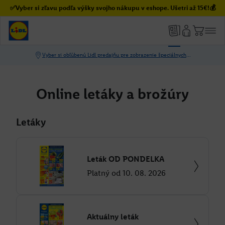
✅Vyber si zľavu podľa výšky svojho nákupu v eshope. Ušetri až 15€!💰
Online letáky a brožúry
Letáky
Leták OD PONDELKA
Platný od 10. 08. 2026
Aktuálny leták