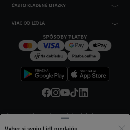
ČASTO KLADENÉ OTÁZKY
VIAC OD LIDLA
SPÔSOBY PLATBY
Na dobierku
Platba online
Právne informácie
Impressum
Všeobecné obchodné podmienky
Ochrana osobných údajov
Právo na odstúpenie od zmluvy
Compliance
Prístupnosť
Vyber si svoju Lidl predajňu