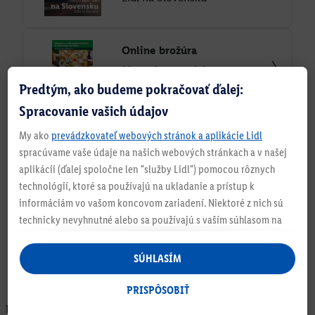
Online brožúra
Magazín o trvalej
Predtým, ako budeme pokračovať ďalej:
udržateľnosti
Spracovanie vašich údajov
Online brožúra
My ako
prevádzkovateľ webových stránok a aplikácie Lidl
Socioekonomická štúdia
spracúvame vaše údaje na našich webových stránkach a v našej
Lidl 2024
aplikácii (ďalej spoločne len "služby Lidl") pomocou rôznych
technológií, ktoré sa používajú na ukladanie a prístup k
informáciám vo vašom koncovom zariadení. Niektoré z nich sú
technicky nevyhnutné alebo sa používajú s vaším súhlasom na
pohodlné nastavenie, na zostavovanie štatistík alebo na
personalizovanú reklamu v rámci služieb Lidl aj mimo nich. Ak
SÚHLASÍM
ste účastníkom programu Lidl Plus, na tieto účely sa spracúvajú
aj údaje z vášho nákupného správania v obchode.
PRISPÔSOBIŤ
Ak tu udelíte svoj súhlas na účely personalizovanej reklamy a
Právne upozornenia