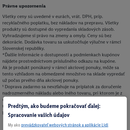
Právne upozornenia
Všetky ceny sú uvedené v eurách, vrát. DPH, príp.
recyklačného poplatku, bez nákladov na prepravu. Všetky
produkty sú dostupné do vypredania skladových zásob.
Vyhradzujeme si právo na zmeny a omyly. Ceny sú bez
dekorácie. Dodávka tovaru sa uskutočňuje výlučne v rámci
Slovenskej republiky.
*Ďalšie informácie o dostupnosti a podmienkach kupónov
nájdete prostredníctvom príslušného odkazu na kupóne.
Ak je produkt ponúkaný v rámci akciovej ponuky, môže sa
tento vzhľadom na obmedzené množstvo na sklade vypredať
už počas prvého dňa akciovej ponuky.
¹ Doprava zadarmo sa nevzťahuje na príplatok za doručenie
nadrozmerného nákladu alebo iného tovaru, pri ktorom je z
dôvodu jeho rozmerov alebo objemu potrebná osobitná
Predtým, ako budeme pokračovať ďalej:
manipulácia pri jeho dodaní. Konečná výška uvedeného
príplatku sa zobrazí v nákupnom košíku.
Spracovanie vašich údajov
My ako
prevádzkovateľ webových stránok a aplikácie Lidl