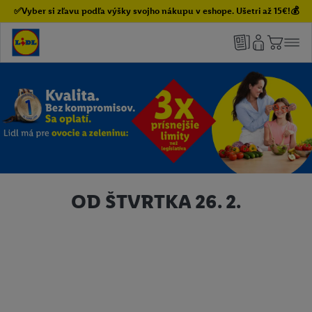
✅Vyber si zľavu podľa výšky svojho nákupu v eshope. Ušetri až 15€!💰
OD ŠTVRTKA 26. 2.