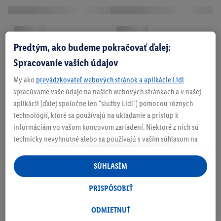
Predtým, ako budeme pokračovať ďalej:
Spracovanie vašich údajov
My ako
prevádzkovateľ webových stránok a aplikácie Lidl
spracúvame vaše údaje na našich webových stránkach a v našej
aplikácii (ďalej spoločne len "služby Lidl") pomocou rôznych
technológií, ktoré sa používajú na ukladanie a prístup k
informáciám vo vašom koncovom zariadení. Niektoré z nich sú
technicky nevyhnutné alebo sa používajú s vaším súhlasom na
pohodlné nastavenie, na zostavovanie štatistík alebo na
personalizovanú reklamu v rámci služieb Lidl aj mimo nich. Ak
SÚHLASÍM
ste účastníkom programu Lidl Plus, na tieto účely sa spracúvajú
aj údaje z vášho nákupného správania v obchode.
PRISPÔSOBIŤ
Ak tu udelíte svoj súhlas na účely personalizovanej reklamy a
následne si vytvoríte účet Lidl Plus alebo sa prihlásite do svojho
ODMIETNUŤ