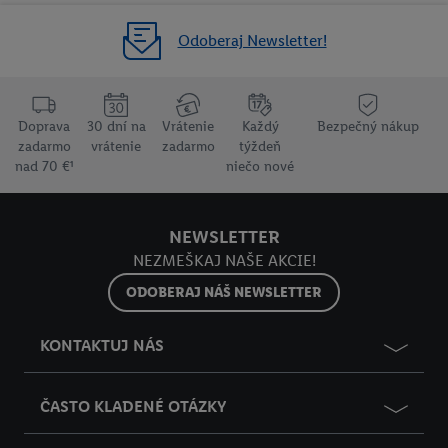
Odoberaj Newsletter!
Doprava
30 dní na
Vrátenie
Každý
Bezpečný nákup
zadarmo
vrátenie
zadarmo
týždeň
nad 70 €¹
niečo nové
NEWSLETTER
NEZMEŠKAJ NAŠE AKCIE!
ODOBERAJ NÁŠ NEWSLETTER
KONTAKTUJ NÁS
ČASTO KLADENÉ OTÁZKY