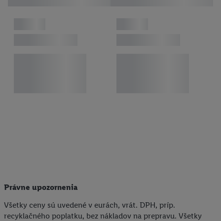
údajov.
Kliknutím na možnosť "
Odmietnuť
" môžete povoliť iba
používanie potrebných technológií. Kliknutím na "
Súhlasím
"
vyjadríte súhlas so spracúvaním na všetky vyššie uvedené účely.
Ďalšie informácie vrátane informácií o dobe uchovávania
údajov a Vašom práve kedykoľvek odvolať súhlas s účinnosťou
do budúcnosti nájdete v našich
zásadách ochrany osobných
údajov
.
Imprint nájdete tu.
Právne upozornenia
Všetky ceny sú uvedené v eurách, vrát. DPH, príp.
recyklačného poplatku, bez nákladov na prepravu. Všetky