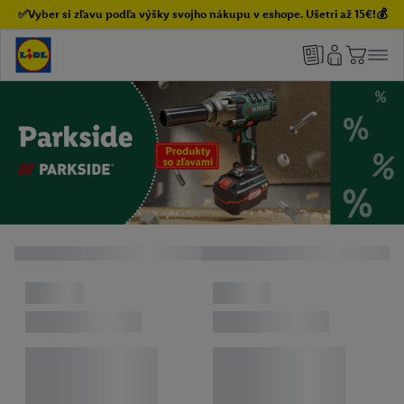
✅Vyber si zľavu podľa výšky svojho nákupu v eshope. Ušetri až 15€!💰