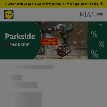
✅Vyber si zľavu podľa výšky svojho nákupu v eshope. Ušetri až 15€!💰