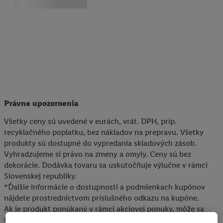
Právne upozornenia
Všetky ceny sú uvedené v eurách, vrát. DPH, príp.
recyklačného poplatku, bez nákladov na prepravu. Všetky
produkty sú dostupné do vypredania skladových zásob.
Vyhradzujeme si právo na zmeny a omyly. Ceny sú bez
dekorácie. Dodávka tovaru sa uskutočňuje výlučne v rámci
Slovenskej republiky.
*Ďalšie informácie o dostupnosti a podmienkach kupónov
nájdete prostredníctvom príslušného odkazu na kupóne.
Ak je produkt ponúkaný v rámci akciovej ponuky, môže sa
tento vzhľadom na obmedzené množstvo na sklade vypredať