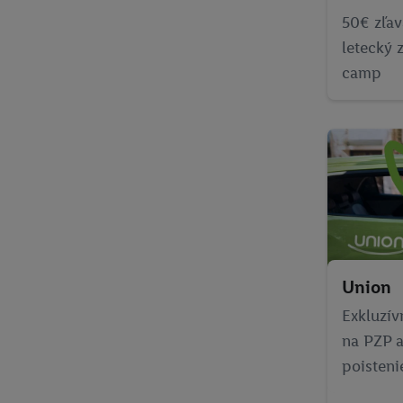
50€ zľav
letecký 
camp
Union
Exkluzív
na PZP a
poisten