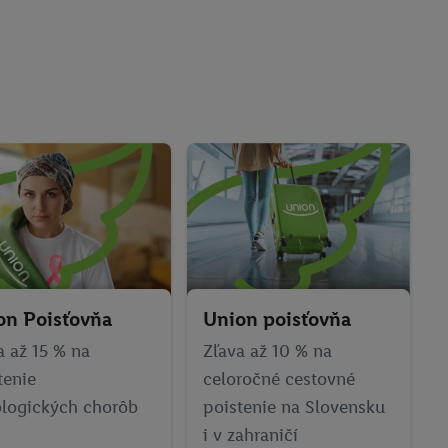
on Poisťovňa
Union poisťovňa
a až 15 % na
Zľava až 10 % na
tenie
celoročné cestovné
logických chorôb
poistenie na Slovensku
i v zahraničí