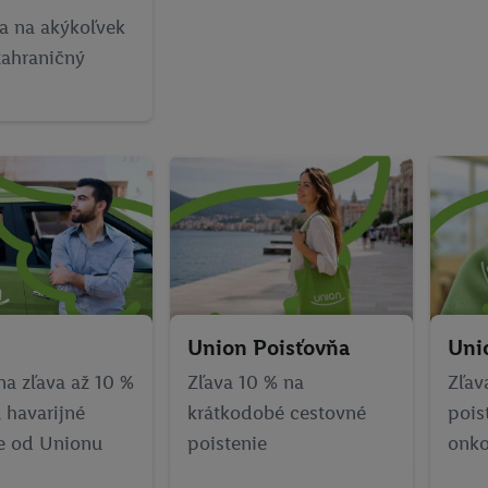
a na akýkoľvek
zahraničný
Union Poisťovňa
Uni
na zľava až 10 %
Zľava 10 % na
Zľav
 havarijné
krátkodobé cestovné
pois
ie od Unionu
poistenie
onko