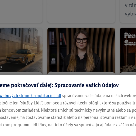
v rá
vybr
Group Poprad
FOKUS optika
Pixx
eme pokračovať ďalej: Spracovanie vašich údajov
lesá + ročná
Zľava 25 % na
Zľav
webových stránok a aplikácie Lidl
spracúvame vaše údaje na našich webový
á známka grátis
kompletné dioptrické
priv
spoločne len "služby Lidl") pomocou rôznych technológií, ktoré sa používajú
okuliare
 koncovom zariadení. Niektoré z nich sú technicky nevyhnutné alebo sa po
stavenie, na zostavovanie štatistík alebo na personalizovanú reklamu v rá
níkom programu Lidl Plus, na tieto účely sa spracúvajú aj údaje z vášho n