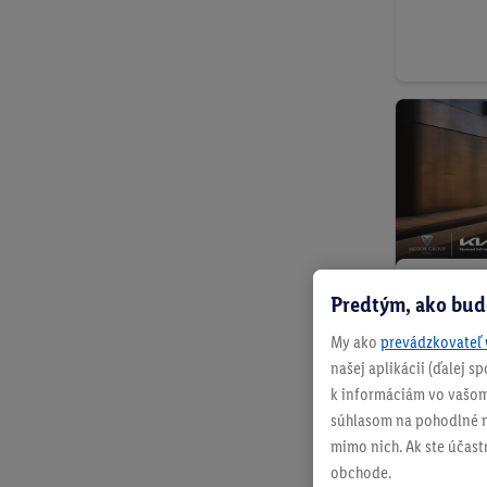
Podmienky ochrany osobných údajov
pre elektronické nabíjacie stanice
Lidl Plus krajiny
Motor 
Predtým, ako bud
Zimné ko
My ako
prevádzkovateľ 
diaľničn
našej aplikácii (ďalej 
k informáciám vo vašom
súhlasom na pohodlné na
mimo nich. Ak ste účast
obchode.