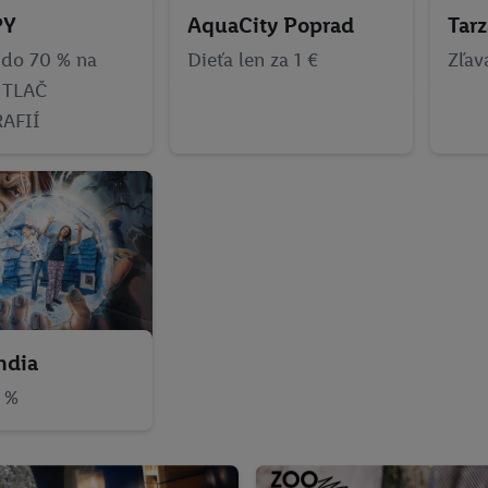
PY
AquaCity Poprad
Tarz
 do 70 % na
Dieťa len za 1 €
Zľav
 TLAČ
AFIÍ
ndia
 %