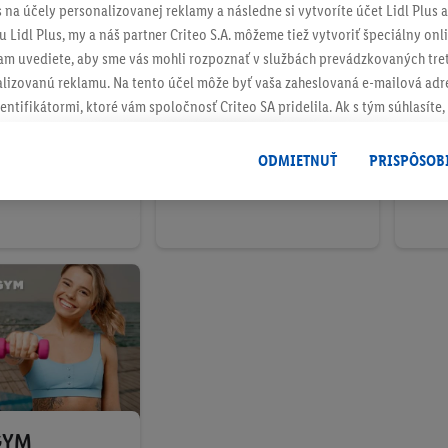
s na účely personalizovanej reklamy a následne si vytvoríte účet Lidl Plus a
 Lidl Plus, my a náš partner Criteo S.A. môžeme tiež vytvoriť špeciálny onli
tam uvediete, aby sme vás mohli rozpoznať v službách prevádzkovaných tre
izovanú reklamu. Na tento účel môže byť vaša zaheslovaná e-mailová adre
entifikátormi, ktoré vám spoločnosť Criteo SA pridelila. Ak s tým súhlasíte, 
er
ksebe
kse
klamy na produkty, o ktoré ste prejavili záujem (napr. vložením produktu do
le nie jeho zakúpením), sa môžu zobrazovať aj na rôznych zariadeniach a 
ODMIETNUŤ
PRISPÔSOB
 % na členstvo
Zľava na prvé sedenie
8 Eu
 možno priradiť niekoľko koncových zariadení alebo používanie viacerých 
ebo Premium
hovanej e-mailovej adresy a prípadne ďalších identifikátorov/identifikáto
ispozícii.
žete povoliť jednotlivé účely a nájsť ďalšie informácie o podmienkach sp
Odmietnuť
" môžete povoliť iba používanie potrebných technológií. Kliknut
acúvaním na všetky vyššie uvedené účely. Ďalšie informácie vrátane inform
ašom práve kedykoľvek odvolať súhlas s účinnosťou do budúcnosti nájdet
ov
.
Imprint nájdete tu.
GYM