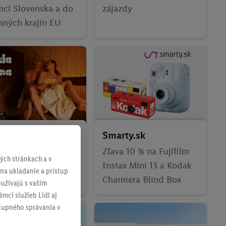
mci Slovenska a do
zájazdy
aných krajín EU
la
Smarty.sk
a 15 % na vstup do
Zľava 10 % na Fujifilm
ch stránkach a v
átnej sauny
Instax Mini 13 a Kodak
 na ukladanie a prístup
Charmera Blind Box
užívajú s vaším
mci služieb Lidl aj
ákupného správania v