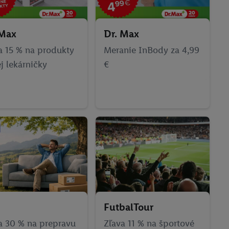
 Max
Dr. Max
a 15 % na produkty
Meranie InBody za 4,99
ej lekárničky
€
FutbalTour
a 30 % na prepravu
Zľava 11 % na športové