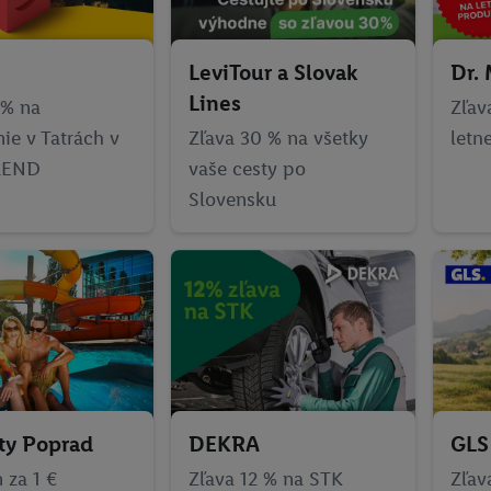
LeviTour a Slovak
Dr.
Lines
 % na
Zľav
ie v Tatrách v
Zľava 30 % na všetky
letn
PLEND
vaše cesty po
Slovensku
ty Poprad
DEKRA
GLS
n za 1 €
Zľava 12 % na STK
Zľav