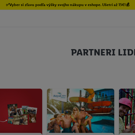
✅Vyber si zľavu podľa výšky svojho nákupu v eshope. Ušetri až 15€!💰
PARTNERI LID