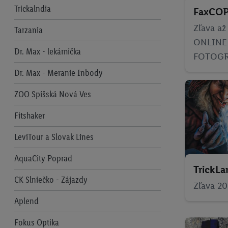
Trickalndia
FaxCO
Zľava až
Tarzania
ONLINE
Dr. Max - lekárnička
FOTOGR
Dr. Max - Meranie Inbody
ZOO Spišská Nová Ves
Fitshaker
LeviTour a Slovak Lines
AquaCity Poprad
TrickLa
CK Slniečko - Zájazdy
Zľava 20
Aplend
Fokus Optika