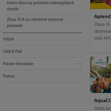
Union zľava na poistenie onkologických
chorôb
Aplend
Zľava 10 % na celoročné cestovné
Zľava 15
poistenie
ubytovan
sieti A
Súťaže
Click & Pick
Právne informácie
Pravidlá používania
Pomoc
Ochrana osobných údajov
Vyhlásenie o prístupnosti
AquaCi
Pravidlá pre nabíjanie e-vozidiel
Dieťa le