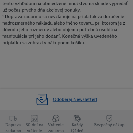
vyjadríte súhlas so spracúvaním na všetky vyššie uvedené účely.
tento vzhľadom na obmedzené množstvo na sklade vypredať
Ďalšie informácie vrátane informácií o dobe uchovávania
už počas prvého dňa akciovej ponuky.
údajov a Vašom práve kedykoľvek odvolať súhlas s účinnosťou
¹ Doprava zadarmo sa nevzťahuje na príplatok za doručenie
do budúcnosti nájdete v našich
zásadách ochrany osobných
nadrozmerného nákladu alebo iného tovaru, pri ktorom je z
dôvodu jeho rozmerov alebo objemu potrebná osobitná
údajov
.
Imprint nájdete tu.
manipulácia pri jeho dodaní. Konečná výška uvedeného
príplatku sa zobrazí v nákupnom košíku.
Odoberaj Newsletter!
Doprava
30 dní na
Vrátenie
Každý
Bezpečný nákup
zadarmo
vrátenie
zadarmo
týždeň