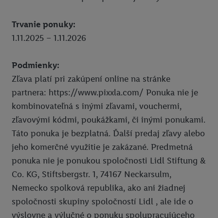
InstaGYM
Trvanie ponuky:
Pixxla
1.11.2025 – 1.11.2026
Ksebe dalsie sedenia
Podmienky:
Ksebe prve sedenie
Zľava platí pri zakúpení online na stránke
MG
partnera: https://www.pixxla.com/ Ponuka nie je
Union zľava 10 % na PZP a havarijné poistenie
kombinovateľná s inými zľavami, vouchermi,
zľavovými kódmi, poukážkami, či inými ponukami.
Zľava 10 % na krátkodobé cestovné poistenie
Táto ponuka je bezplatná. Ďalší predaj zľavy alebo
Union zľava na poistenie onkologických chorôb
jeho komerčné využitie je zakázané. Predmetná
ponuka nie je ponukou spoločnosti Lidl Stiftung &
Zľava 10 % na celoročné cestovné poistenie
Co. KG, Stiftsbergstr. 1, 74167 Neckarsulm,
Súťaže
Nemecko spolková republika, ako ani žiadnej
Click & Pick
spoločnosti skupiny spoločností Lidl , ale ide o
výslovne a výlučné o ponuku spolupracujúceho
Právne informácie