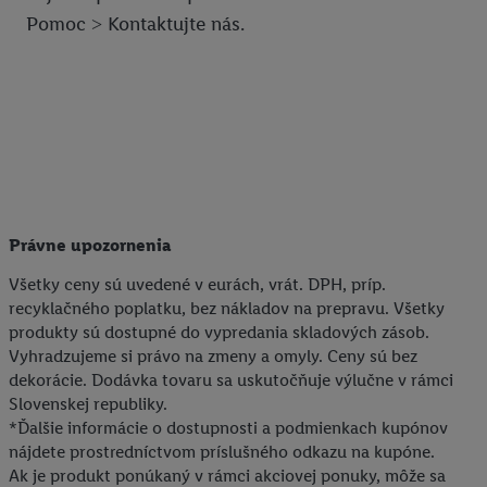
Pomoc ˃ Kontaktujte nás.
personalizovanú reklamu. Na tento účel môže byť vaša
zaheslovaná e-mailová adresa zlúčená aj s inými identifikátormi
alebo identifikátormi, ktoré vám spoločnosť Criteo SA pridelila.
Ak s tým súhlasíte, reklamy v súvislosti s retargetingom, t. j.
reklamy na produkty, o ktoré ste prejavili záujem (napr.
vložením produktu do nákupného košíka v internetovom
obchode, ale nie jeho zakúpením), sa môžu zobrazovať aj na
rôznych zariadeniach a v rôznych službách spoločnosti Lidl ak
vám možno priradiť niekoľko koncových zariadení alebo
Právne upozornenia
používanie viacerých služieb spoločnosti Lidl, pomocou vašej
hashovanej e-mailovej adresy a prípadne ďalších
Všetky ceny sú uvedené v eurách, vrát. DPH, príp.
recyklačného poplatku, bez nákladov na prepravu. Všetky
identifikátorov/identifikátorov, ktoré má spoločnosť Criteo SA k
produkty sú dostupné do vypredania skladových zásob.
dispozícii.
Vyhradzujeme si právo na zmeny a omyly. Ceny sú bez
V časti "
Prispôsobiť
" môžete povoliť jednotlivé účely a nájsť
dekorácie. Dodávka tovaru sa uskutočňuje výlučne v rámci
ďalšie informácie o podmienkach spracúvania osobných
Slovenskej republiky.
údajov.
*Ďalšie informácie o dostupnosti a podmienkach kupónov
Kliknutím na možnosť "
Odmietnuť
" môžete povoliť iba
nájdete prostredníctvom príslušného odkazu na kupóne.
používanie potrebných technológií. Kliknutím na "
Súhlasím
"
Ak je produkt ponúkaný v rámci akciovej ponuky, môže sa