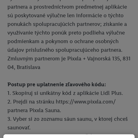
partnera a prostredníctvom predmetnej aplikácie
Pomoc
Pravidlá používania
sú poskytované výlučne len informácie o týchto
Ochrana osobných údajov
ponukách spolupracujúcich partnerov; získanie a
využívanie týchto ponúk preto podlieha výlučne
Vyhlásenie o prístupnosti
podmienkam a pokynom o ochrane osobných
Pravidlá pre nabíjanie e-vozidiel
údajov príslušného spolupracujúceho partnera.
Podmienky ochrany osobných údajov pre elektronické nabíjacie
Zmluvným partnerom je Pixxla + Vajnorská 135, 831
stanice
04, Bratislava
Lidl Plus krajiny
Postup pre uplatnenie zľavového kódu:
1. Skopíruj si unikátny kód z aplikácie Lidl Plus.
2. Prejdi na stránku https://www.pixxla.com/
partnera Pixxla Sauna.
3. Vyber si zo zoznamu sáun saunu, v ktorej chceš
saunovať.
4. V rezervačnom systéme si zvoľ dátum a čas