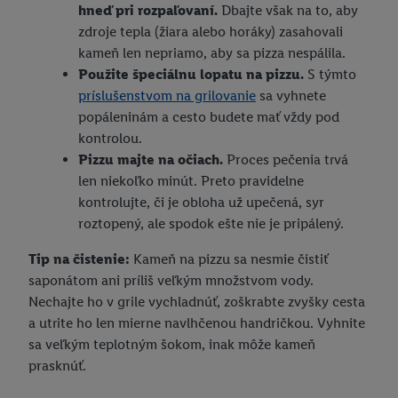
hneď pri rozpaľovaní.
Dbajte však na to, aby
zdroje tepla (žiara alebo horáky) zasahovali
kameň len nepriamo, aby sa pizza nespálila.
Použite špeciálnu lopatu na pizzu.
S týmto
príslušenstvom na grilovanie
sa vyhnete
popáleninám a cesto budete mať vždy pod
kontrolou.
Pizzu majte na očiach.
Proces pečenia trvá
len niekoľko minút. Preto pravidelne
kontrolujte, či je obloha už upečená, syr
roztopený, ale spodok ešte nie je pripálený.
Tip na čistenie:
Kameň na pizzu sa nesmie čistiť
saponátom ani príliš veľkým množstvom vody.
Nechajte ho v grile vychladnúť, zoškrabte zvyšky cesta
a utrite ho len mierne navlhčenou handričkou. Vyhnite
sa veľkým teplotným šokom, inak môže kameň
prasknúť.