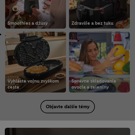
Smoothies a džúsy
Zdravšie a bez tuku
Vyhláste vojnu zvyškom
Správne skladovanie
cesta
ovocia a zeleniny
Objavte ďalšie témy