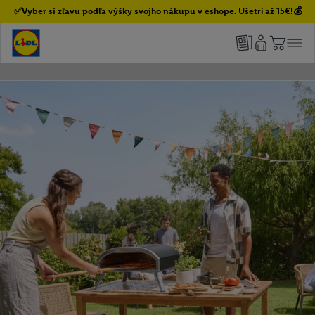
✅Vyber si zľavu podľa výšky svojho nákupu v eshope. Ušetri až 15€!💰