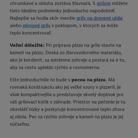
chrumkavé a obloha zostáva šťavnatá. S
grilom
môžete
tieto ideálne podmienky jednoducho napodobniť.
Najlepšie sa hodia skôr menšie
grily na drevené uhlie
alebo
plynové grily
s poklopom, v ktorých sa môže
teplo koncentrovať.
Veľmi dôležité:
Pri príprave pizze na grile stavte na
kameň na pizzu. Doska zo žiaruvzdorného materiálu,
ako je kordierit, sa extrémne zohreje a postará sa o to,
aby sa cesto upieklo rýchlo a rovnomerne.
Ešte jednoduchšie to bude s
pecou na pizzu
. Má
rovnakú konštrukciu ako jej veľké vzory v pizzerii, je
však kompaktnejšia a predstavuje skvelý doplnok pre
váš grilovací kútik v záhrade. Priestor na pečenie je tu
obzvlášť nízky a poskytuje koncentrované teplo zhora
aj zdola. Pec sa rýchlo zohreje a kameň na pizzu je jej
súčasťou.