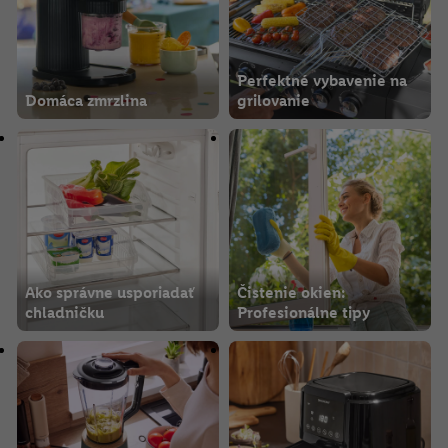
Ďalšie informácie vrátane informácií o dobe uchovávania
údajov a Vašom práve kedykoľvek odvolať súhlas s účinnosťou
do budúcnosti nájdete v našich
zásadách ochrany osobných
údajov
.
Imprint nájdete tu.
Perfektné vybavenie na
Domáca zmrzlina
grilovanie
Ako správne usporiadať
Čistenie okien:
chladničku
Profesionálne tipy