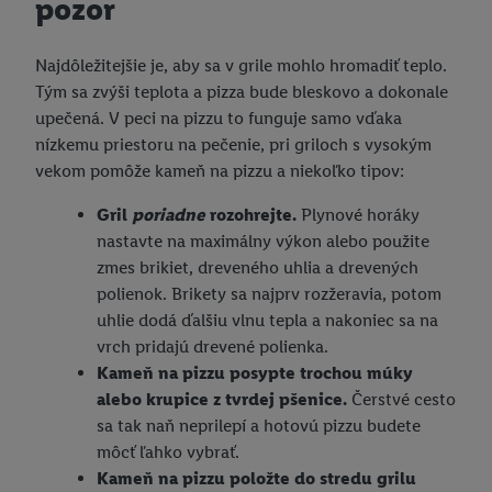
pozor
Najdôležitejšie je, aby sa v grile mohlo hromadiť teplo.
Tým sa zvýši teplota a pizza bude bleskovo a dokonale
upečená. V peci na pizzu to funguje samo vďaka
nízkemu priestoru na pečenie, pri griloch s vysokým
vekom pomôže kameň na pizzu a niekoľko tipov:
Gril
poriadne
rozohrejte.
Plynové horáky
nastavte na maximálny výkon alebo použite
zmes brikiet, dreveného uhlia a drevených
polienok. Brikety sa najprv rozžeravia, potom
uhlie dodá ďalšiu vlnu tepla a nakoniec sa na
vrch pridajú drevené polienka.
Kameň na pizzu posypte trochou múky
alebo krupice z tvrdej pšenice.
Čerstvé cesto
sa tak naň neprilepí a hotovú pizzu budete
môcť ľahko vybrať.
Kameň na pizzu položte do stredu grilu