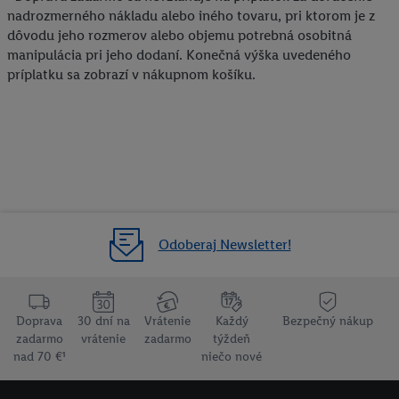
nadrozmerného nákladu alebo iného tovaru, pri ktorom je z
údajov a Vašom práve kedykoľvek odvolať súhlas s účinnosťou
dôvodu jeho rozmerov alebo objemu potrebná osobitná
do budúcnosti nájdete v našich
zásadách ochrany osobných
manipulácia pri jeho dodaní. Konečná výška uvedeného
údajov
.
Imprint nájdete tu.
príplatku sa zobrazí v nákupnom košíku.
Odoberaj Newsletter!
Doprava
30 dní na
Vrátenie
Každý
Bezpečný nákup
zadarmo
vrátenie
zadarmo
týždeň
nad 70 €¹
niečo nové