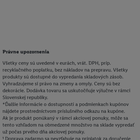
zaheslovaná e-mailová adresa zlúčená aj s inými identifikátormi
alebo identifikátormi, ktoré vám spoločnosť Criteo SA pridelila.
Ak s tým súhlasíte, reklamy v súvislosti s retargetingom, t. j.
reklamy na produkty, o ktoré ste prejavili záujem (napr.
vložením produktu do nákupného košíka v internetovom
obchode, ale nie jeho zakúpením), sa môžu zobrazovať aj na
rôznych zariadeniach a v rôznych službách spoločnosti Lidl ak
Právne upozornenia
vám možno priradiť niekoľko koncových zariadení alebo
Všetky ceny sú uvedené v eurách, vrát. DPH, príp.
používanie viacerých služieb spoločnosti Lidl, pomocou vašej
recyklačného poplatku, bez nákladov na prepravu. Všetky
hashovanej e-mailovej adresy a prípadne ďalších
produkty sú dostupné do vypredania skladových zásob.
identifikátorov/identifikátorov, ktoré má spoločnosť Criteo SA k
Vyhradzujeme si právo na zmeny a omyly. Ceny sú bez
dispozícii.
dekorácie. Dodávka tovaru sa uskutočňuje výlučne v rámci
V časti "
Prispôsobiť
" môžete povoliť jednotlivé účely a nájsť
Slovenskej republiky.
ďalšie informácie o podmienkach spracúvania osobných
*Ďalšie informácie o dostupnosti a podmienkach kupónov
údajov.
nájdete prostredníctvom príslušného odkazu na kupóne.
Kliknutím na možnosť "
Odmietnuť
" môžete povoliť iba
Ak je produkt ponúkaný v rámci akciovej ponuky, môže sa
používanie potrebných technológií. Kliknutím na "
Súhlasím
"
tento vzhľadom na obmedzené množstvo na sklade vypredať
už počas prvého dňa akciovej ponuky.
vyjadríte súhlas so spracúvaním na všetky vyššie uvedené účely.
¹ Doprava zadarmo sa nevzťahuje na príplatok za doručenie
Ďalšie informácie vrátane informácií o dobe uchovávania