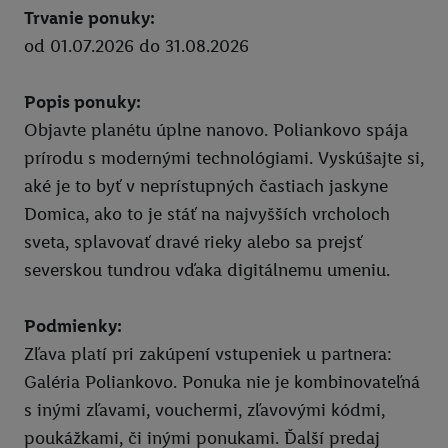
Trvanie ponuky:
Pixxla
od 01.07.2026 do 31.08.2026
Ksebe dalsie sedenia
Popis ponuky:
Ksebe prve sedenie
Objavte planétu úplne nanovo. Poliankovo spája
MG
prírodu s modernými technológiami. Vyskúšajte si,
Union zľava 10 % na PZP a havarijné poistenie
aké je to byť v neprístupných častiach jaskyne
Domica, ako to je stáť na najvyšších vrcholoch
Zľava 10 % na krátkodobé cestovné poistenie
sveta, splavovať dravé rieky alebo sa prejsť
Union zľava na poistenie onkologických chorôb
severskou tundrou vďaka digitálnemu umeniu.
Zľava 10 % na celoročné cestovné poistenie
Podmienky:
Súťaže
Zľava platí pri zakúpení vstupeniek u partnera:
Click & Pick
Galéria Poliankovo. Ponuka nie je kombinovateľná
s inými zľavami, vouchermi, zľavovými kódmi,
Právne informácie
poukážkami, či inými ponukami. Ďalší predaj