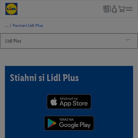
/
Partneri Lidl Plus
Lidl Plus
Lidl Pay
Partneri Lidl Plus
Stiahni si Lidl Plus
Smarty
Motor Group Poprad
Poliankovo
Dobrá Hračka
Trickalndia
Tarzania