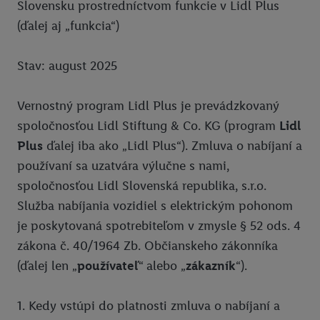
Slovensku prostredníctvom funkcie v Lidl Plus
Tarzania
Vyhlásenie o prístupnosti
(ďalej aj „funkcia“)
Dr. Max - lekárnička
Pravidlá pre nabíjanie e-vozidiel
Stav: august 2025
Dr. Max - Meranie Inbody
Podmienky ochrany osobných údajov pre elektronické nabíjacie
stanice
ZOO Spišská Nová Ves
Vernostný program Lidl Plus je prevádzkovaný
Lidl Plus krajiny
Fitshaker
spoločnosťou Lidl Stiftung & Co. KG (program
Lidl
Pomoc
Plus
ďalej iba ako „Lidl Plus“). Zmluva o nabíjaní a
LeviTour a Slovak Lines
používaní sa uzatvára výlučne s nami,
AquaCity Poprad
spoločnosťou Lidl Slovenská republika, s.r.o.
CK Slniečko - Zájazdy
Služba nabíjania vozidiel s elektrickým pohonom
je poskytovaná spotrebiteľom v zmysle § 52 ods. 4
Aplend
zákona č. 40/1964 Zb. Občianskeho zákonníka
Fokus Optika
(ďalej len „
používateľ
“ alebo „
zákazník
“).
Dekra
1. Kedy vstúpi do platnosti zmluva o nabíjaní a
FutbalTour