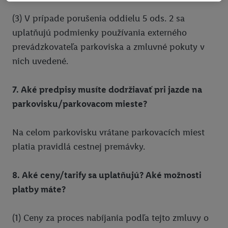
tiež vytvoriť špeciálny online identifikátor z e-mailovej adresy,
(3) V prípade porušenia oddielu 5 ods. 2 sa
ktorú tam uvediete, aby sme vás mohli rozpoznať v službách
prevádzkovaných tretími stranami a zobrazovať vám
uplatňujú podmienky používania externého
personalizovanú reklamu. Na tento účel môže byť vaša
prevádzkovateľa parkoviska a zmluvné pokuty v
zaheslovaná e-mailová adresa zlúčená aj s inými identifikátormi
nich uvedené.
alebo identifikátormi, ktoré vám spoločnosť Criteo SA pridelila.
Ak s tým súhlasíte, reklamy v súvislosti s retargetingom, t. j.
7. Aké predpisy musíte dodržiavať pri jazde na
reklamy na produkty, o ktoré ste prejavili záujem (napr.
parkovisku/parkovacom mieste?
vložením produktu do nákupného košíka v internetovom
obchode, ale nie jeho zakúpením), sa môžu zobrazovať aj na
rôznych zariadeniach a v rôznych službách spoločnosti Lidl ak
Na celom parkovisku vrátane parkovacích miest
vám možno priradiť niekoľko koncových zariadení alebo
platia pravidlá cestnej premávky.
používanie viacerých služieb spoločnosti Lidl, pomocou vašej
hashovanej e-mailovej adresy a prípadne ďalších
8. Aké ceny/tarify sa uplatňujú? Aké možnosti
identifikátorov/identifikátorov, ktoré má spoločnosť Criteo SA k
platby máte?
dispozícii.
V časti "
Prispôsobiť
" môžete povoliť jednotlivé účely a nájsť
ďalšie informácie o podmienkach spracúvania osobných
(1) Ceny za proces nabíjania podľa tejto zmluvy o
údajov.