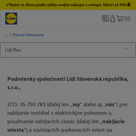
✅Vyber si zľavu podľa výšky svojho nákupu v eshope. Ušetri až 15€!💰
/
Právne informácie
Lidl Plus
Lidl Pay
Partneri Lidl Plus
Podmienky spoločnosti Lidl Slovenská republika,
Súťaže
Smarty
s.r.o.,
Click & Pick
Motor Group Poprad
IČO: 35 793 783 (ďalej len „
my
“ alebo aj „
nás
“) pre
Právne informácie
Poliankovo
nabíjanie vozidiel s elektrickým pohonom a
Dobrá Hračka
Pravidlá používania
používanie nabíjacích staníc (ďalej len „
nabíjacie
miesta
“) a súvisiacich parkovacích miest na
Trickalndia
Ochrana osobných údajov