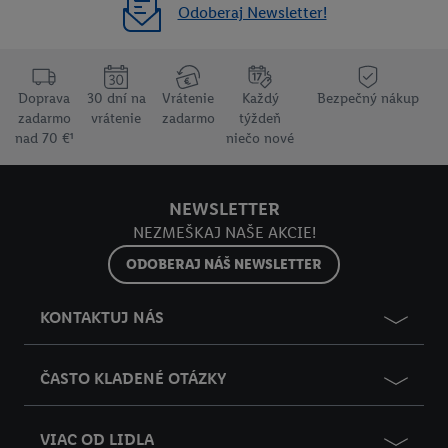
Odoberaj Newsletter!
Doprava
30 dní na
Vrátenie
Každý
Bezpečný nákup
zadarmo
vrátenie
zadarmo
týždeň
nad 70 €¹
niečo nové
NEWSLETTER
NEZMEŠKAJ NAŠE AKCIE!
ODOBERAJ NÁŠ NEWSLETTER
KONTAKTUJ NÁS
ČASTO KLADENÉ OTÁZKY
VIAC OD LIDLA