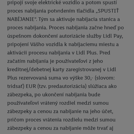
pripojí svoje elektrické vozidlo a potom spustí
proces nabíjania potvrdením tlačidla „SPUSTIŤ
NABÍJANIE“. Tým sa aktivuje nabíjacia stanica a
proces nabíjania. Proces nabíjania začne hneď po
úspešnom dokončení autorizácie služby Lidl Pay,
pripojení Vášho vozidla k nabíjaciemu miestu a
aktivácii procesu nabíjania v Lidl Plus. Pred
začatím nabíjania je používateľovi z jeho
kreditnej/debetnej karty zaregistrovanej v Lidl
Plus rezervovaná suma vo výške 30,- (slovom:
tridsať) EUR (tzv. predautorizácia) slúžiaca ako
zábezpeka, po ukončení nabíjania bude
používateľovi vrátený rozdiel medzi sumou
zábezpeky a cenou za nabíjanie na jeho účet,
pričom proces vrátenia rozdielu medzi sumou
zábezpeky a cenou za nabíjanie môže trvať aj