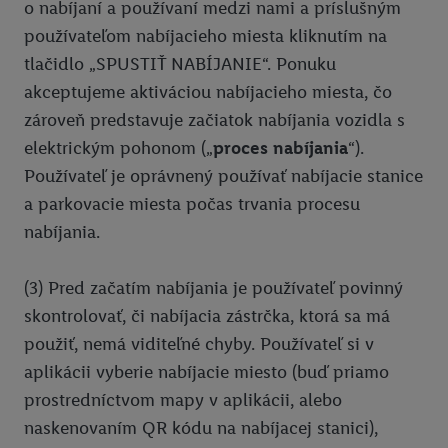
o nabíjaní a používaní medzi nami a príslušným
používateľom nabíjacieho miesta kliknutím na
tlačidlo „SPUSTIŤ NABÍJANIE“. Ponuku
akceptujeme aktiváciou nabíjacieho miesta, čo
zároveň predstavuje začiatok nabíjania vozidla s
elektrickým pohonom („
proces
nabíjania
“).
Používateľ je oprávnený používať nabíjacie stanice
a parkovacie miesta počas trvania procesu
nabíjania.
(3) Pred začatím nabíjania je používateľ povinný
skontrolovať, či nabíjacia zástrčka, ktorá sa má
použiť, nemá viditeľné chyby. Používateľ si v
aplikácii vyberie nabíjacie miesto (buď priamo
prostredníctvom mapy v aplikácii, alebo
naskenovaním QR kódu na nabíjacej stanici),