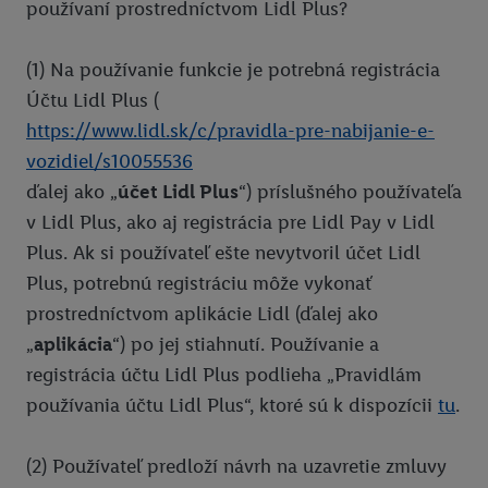
používaní prostredníctvom Lidl Plus?
InstaGYM
(1) Na používanie funkcie je potrebná registrácia
Pixxla
Účtu Lidl Plus (
Ksebe dalsie sedenia
https://www.lidl.sk/c/pravidla-pre-nabijanie-e-
Ksebe prve sedenie
vozidiel/s10055536
ďalej ako „
účet Lidl Plus
“) príslušného používateľa
MG
v Lidl Plus, ako aj registrácia pre Lidl Pay v Lidl
Union zľava 10 % na PZP a havarijné poistenie
Plus. Ak si používateľ ešte nevytvoril účet Lidl
Zľava 10 % na krátkodobé cestovné poistenie
Plus, potrebnú registráciu môže vykonať
prostredníctvom aplikácie Lidl (ďalej ako
Union zľava na poistenie onkologických chorôb
„
aplikácia
“) po jej stiahnutí. Používanie a
Zľava 10 % na celoročné cestovné poistenie
registrácia účtu Lidl Plus podlieha „Pravidlám
používania účtu Lidl Plus“, ktoré sú k dispozícii
tu
.
(2) Používateľ predloží návrh na uzavretie zmluvy