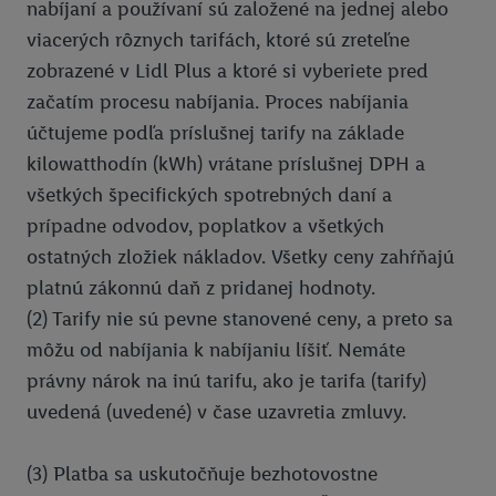
nabíjaní a používaní sú založené na jednej alebo
Kliknutím na možnosť "
Odmietnuť
" môžete povoliť iba
viacerých rôznych tarifách, ktoré sú zreteľne
používanie potrebných technológií. Kliknutím na "
Súhlasím
"
zobrazené v Lidl Plus a ktoré si vyberiete pred
vyjadríte súhlas so spracúvaním na všetky vyššie uvedené účely.
začatím procesu nabíjania. Proces nabíjania
Ďalšie informácie vrátane informácií o dobe uchovávania
údajov a Vašom práve kedykoľvek odvolať súhlas s účinnosťou
účtujeme podľa príslušnej tarify na základe
do budúcnosti nájdete v našich
zásadách ochrany osobných
kilowatthodín (kWh) vrátane príslušnej DPH a
údajov
.
Imprint nájdete tu.
všetkých špecifických spotrebných daní a
prípadne odvodov, poplatkov a všetkých
ostatných zložiek nákladov. Všetky ceny zahŕňajú
platnú zákonnú daň z pridanej hodnoty.
(2) Tarify nie sú pevne stanovené ceny, a preto sa
môžu od nabíjania k nabíjaniu líšiť. Nemáte
právny nárok na inú tarifu, ako je tarifa (tarify)
uvedená (uvedené) v čase uzavretia zmluvy.
(3) Platba sa uskutočňuje bezhotovostne