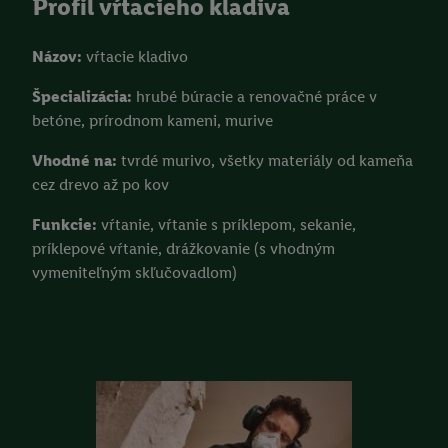
Profil vŕtacieho kladiva
Názov:
vŕtacie kladivo
Špecializácia:
hrubé búracie a renovačné práce v
betóne, prírodnom kameni, murive
Vhodné na:
tvrdé murivo, všetky materiály od kameňa
cez drevo až po kov
Funkcie:
vŕtanie, vŕtanie s príklepom, sekanie,
príklepové vŕtanie, drážkovanie (s vhodným
vymeniteľným skľučovadlom)