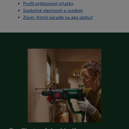
Profil príklepovej vŕtačky
Spoločné vlastnosti a rozdiely
Záver: Ktoré náradie na akú úlohu?