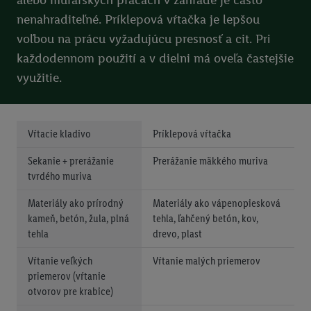
V časti "
Prispôsobiť
" môžete povoliť jednotlivé účely a nájsť
ďalšie informácie o podmienkach spracúvania osobných
nenahraditeľné. Príklepová vŕtačka je lepšou
údajov.
voľbou na prácu vyžadujúcu presnosť a cit. Pri
Kliknutím na možnosť "
Odmietnuť
" môžete povoliť iba
každodennom použití a v dielni má oveľa častejšie
používanie potrebných technológií. Kliknutím na "
Súhlasím
"
využitie.
vyjadríte súhlas so spracúvaním na všetky vyššie uvedené účely.
Ďalšie informácie vrátane informácií o dobe uchovávania
údajov a Vašom práve kedykoľvek odvolať súhlas s účinnosťou
Vŕtacie kladivo
Príklepová vŕtačka
do budúcnosti nájdete v našich
zásadách ochrany osobných
údajov
.
Imprint nájdete tu.
Sekanie + prerážanie
Prerážanie mäkkého muriva
tvrdého muriva
Materiály ako prírodný
Materiály ako vápenopiesková
kameň, betón, žula, plná
tehla, ľahčený betón, kov,
tehla
drevo, plast
Vŕtanie veľkých
Vŕtanie malých priemerov
priemerov (vŕtanie
otvorov pre krabice)