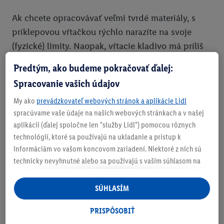
Ak chcete opracovávať veľmi tvrdé materiály, s
príklepovou vŕtačkou rýchlo narazíte na svoje
(fyzické) limity. Naopak, vŕtacie kladivo má príliš
veľkú silu na bezpečné opracovávanie mäkkých
Predtým, ako budeme pokračovať ďalej:
materiálov alebo vŕtanie presných otvorov.
Spracovanie vašich údajov
My ako
prevádzkovateľ webových stránok a aplikácie Lidl
Najdôležitejším faktorom je pritom
kombinácia
spracúvame vaše údaje na našich webových stránkach a v našej
sily príklepu, počtu otáčok a frekvencie príklepu.
aplikácii (ďalej spoločne len "služby Lidl") pomocou rôznych
technológií, ktoré sa používajú na ukladanie a prístup k
informáciám vo vašom koncovom zariadení. Niektoré z nich sú
Vŕtacie kladivo
Príklepová vŕtačka
technicky nevyhnutné alebo sa používajú s vaším súhlasom na
pohodlné nastavenie, na zostavovanie štatistík alebo na
Účinok /
Prenos sily
Rýchlosť
personalizovanú reklamu v rámci služieb Lidl aj mimo nich. Ak
Pôsobenie
SÚHLASÍM
ste účastníkom programu Lidl Plus, na tieto účely sa spracúvajú
Frekvencia
nízka; cca 4 000
vysoká; cca 40 000
aj údaje z vášho nákupného správania v obchode.
PRISPÔSOBIŤ
príklepu
za minútu
za minútu
Ak tu udelíte svoj súhlas na účely personalizovanej reklamy a