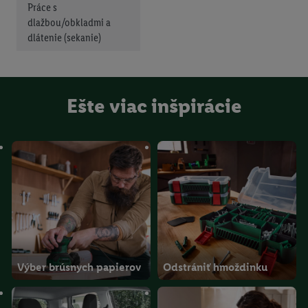
Práce s
dlažbou/obkladmi a
dlátenie (sekanie)
Ešte viac inšpirácie
Výber brúsnych papierov
Odstrániť hmoždinku