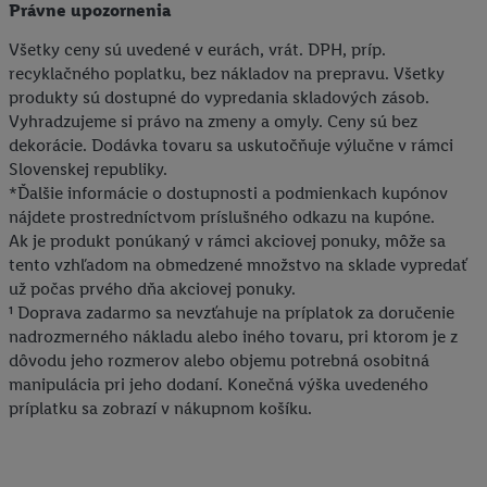
Právne upozornenia
Všetky ceny sú uvedené v eurách, vrát. DPH, príp.
recyklačného poplatku, bez nákladov na prepravu. Všetky
produkty sú dostupné do vypredania skladových zásob.
Vyhradzujeme si právo na zmeny a omyly. Ceny sú bez
dekorácie. Dodávka tovaru sa uskutočňuje výlučne v rámci
Slovenskej republiky.
*Ďalšie informácie o dostupnosti a podmienkach kupónov
nájdete prostredníctvom príslušného odkazu na kupóne.
Ak je produkt ponúkaný v rámci akciovej ponuky, môže sa
tento vzhľadom na obmedzené množstvo na sklade vypredať
už počas prvého dňa akciovej ponuky.
¹ Doprava zadarmo sa nevzťahuje na príplatok za doručenie
nadrozmerného nákladu alebo iného tovaru, pri ktorom je z
dôvodu jeho rozmerov alebo objemu potrebná osobitná
manipulácia pri jeho dodaní. Konečná výška uvedeného
príplatku sa zobrazí v nákupnom košíku.