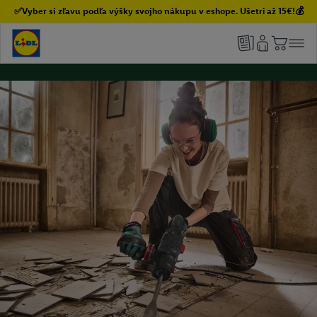
✅Vyber si zľavu podľa výšky svojho nákupu v eshope. Ušetri až 15€!💰