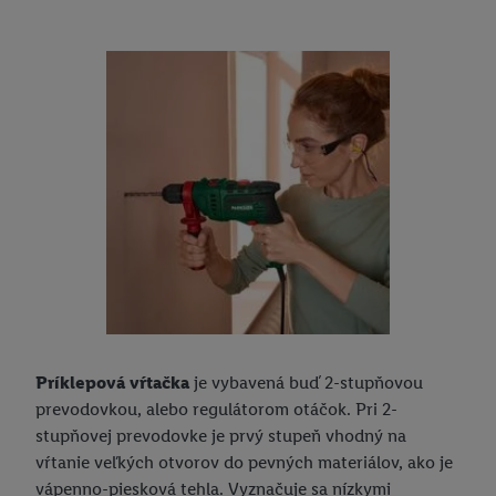
Príklepová vŕtačka
je vybavená buď 2-stupňovou
prevodovkou, alebo regulátorom otáčok. Pri 2-
stupňovej prevodovke je prvý stupeň vhodný na
vŕtanie veľkých otvorov do pevných materiálov, ako je
vápenno-piesková tehla. Vyznačuje sa nízkymi