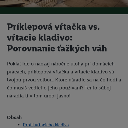
Príklepová vŕtačka vs.
vŕtacie kladivo:
Porovnanie ťažkých váh
Pokiaľ ide o naozaj náročné úlohy pri domácich
prácach, príklepová vŕtačka a vŕtacie kladivo sú
tvojou prvou voľbou. Ktoré náradie sa na čo hodí a
čo musíš vedieť o jeho používaní? Tento súboj
náradia ti v tom urobí jasno!
Obsah
Profil vŕtacieho kladiva