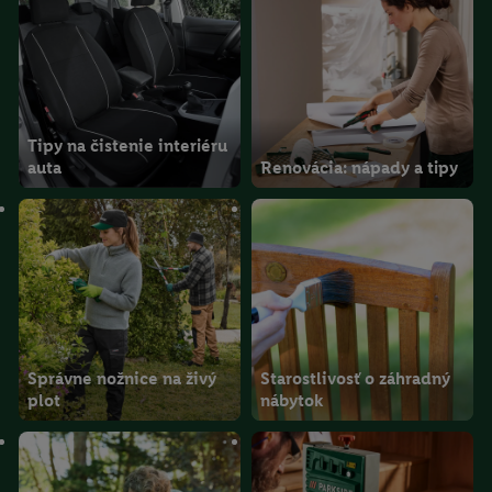
Tipy na čistenie interiéru
auta
Renovácia: nápady a tipy
Správne nožnice na živý
Starostlivosť o záhradný
plot
nábytok