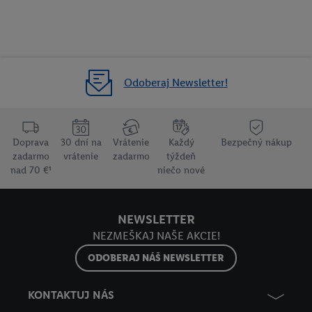
Odoberaj Newsletter!
Doprava
30 dní na
Vrátenie
Každý
Bezpečný nákup
zadarmo
vrátenie
zadarmo
týždeň
nad 70 €¹
niečo nové
NEWSLETTER
NEZMEŠKAJ NAŠE AKCIE!
ODOBERAJ NÁŠ NEWSLETTER
KONTAKTUJ NÁS