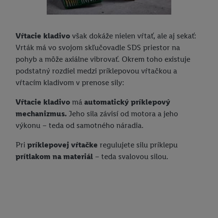
Vŕtacie kladivo
však dokáže nielen vŕtať, ale aj sekať:
Vrták má vo svojom skľučovadle SDS priestor na
pohyb a môže axiálne vibrovať. Okrem toho existuje
podstatný rozdiel medzi príklepovou vŕtačkou a
vŕtacím kladivom v prenose sily:
Vŕtacie kladivo
má
automatický príklepový
mechanizmus.
Jeho sila závisí od motora a jeho
výkonu – teda od samotného náradia.
Pri
príklepovej vŕtačke
regulujete silu príklepu
prítlakom na materiál
– teda svalovou silou.