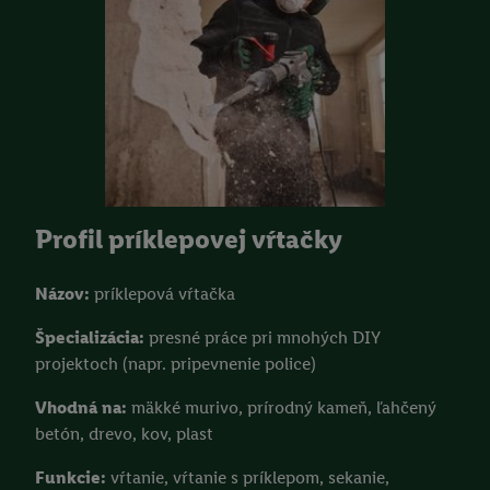
Profil príklepovej vŕtačky
Názov:
príklepová vŕtačka
Špecializácia:
presné práce pri mnohých DIY
projektoch (napr. pripevnenie police)
Vhodná na:
mäkké murivo, prírodný kameň, ľahčený
betón, drevo, kov, plast
Funkcie:
vŕtanie, vŕtanie s príklepom, sekanie,