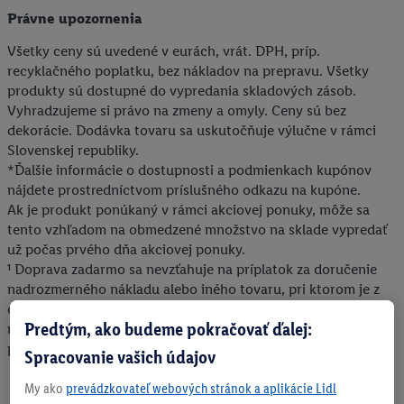
Právne upozornenia
Všetky ceny sú uvedené v eurách, vrát. DPH, príp.
recyklačného poplatku, bez nákladov na prepravu. Všetky
produkty sú dostupné do vypredania skladových zásob.
Vyhradzujeme si právo na zmeny a omyly. Ceny sú bez
dekorácie. Dodávka tovaru sa uskutočňuje výlučne v rámci
Slovenskej republiky.
*Ďalšie informácie o dostupnosti a podmienkach kupónov
nájdete prostredníctvom príslušného odkazu na kupóne.
Ak je produkt ponúkaný v rámci akciovej ponuky, môže sa
tento vzhľadom na obmedzené množstvo na sklade vypredať
už počas prvého dňa akciovej ponuky.
¹ Doprava zadarmo sa nevzťahuje na príplatok za doručenie
nadrozmerného nákladu alebo iného tovaru, pri ktorom je z
dôvodu jeho rozmerov alebo objemu potrebná osobitná
Predtým, ako budeme pokračovať ďalej:
manipulácia pri jeho dodaní. Konečná výška uvedeného
príplatku sa zobrazí v nákupnom košíku.
Spracovanie vašich údajov
My ako
prevádzkovateľ webových stránok a aplikácie Lidl