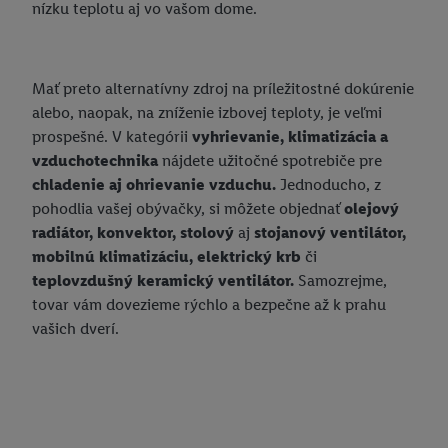
nízku teplotu aj vo vašom dome.
dispozícii.
V časti "
Prispôsobiť
" môžete povoliť jednotlivé účely a nájsť
ďalšie informácie o podmienkach spracúvania osobných
Mať preto alternatívny zdroj na príležitostné dokúrenie
údajov.
alebo, naopak, na zníženie izbovej teploty, je veľmi
Kliknutím na možnosť "
Odmietnuť
" môžete povoliť iba
prospešné. V kategórii
vyhrievanie, klimatizácia a
používanie potrebných technológií. Kliknutím na "
Súhlasím
"
vzduchotechnika
nájdete užitočné spotrebiče pre
vyjadríte súhlas so spracúvaním na všetky vyššie uvedené účely.
chladenie aj ohrievanie vzduchu.
Jednoducho, z
Ďalšie informácie vrátane informácií o dobe uchovávania
pohodlia vašej obývačky, si môžete objednať
olejový
údajov a Vašom práve kedykoľvek odvolať súhlas s účinnosťou
radiátor, konvektor, stolový
aj
stojanový ventilátor,
do budúcnosti nájdete v našich
zásadách ochrany osobných
mobilnú klimatizáciu, elektrický krb
či
údajov
.
Imprint nájdete tu.
teplovzdušný keramický ventilátor.
Samozrejme,
tovar vám dovezieme rýchlo a bezpečne až k prahu
vašich dverí.