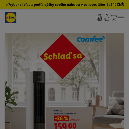
✅Vyber si zľavu podľa výšky svojho nákupu v eshope. Ušetri až 15€!💰