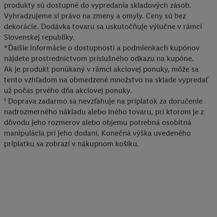
produkty sú dostupné do vypredania skladových zásob.
obchode, ale nie jeho zakúpením), sa môžu zobrazovať aj na
Vyhradzujeme si právo na zmeny a omyly. Ceny sú bez
rôznych zariadeniach a v rôznych službách spoločnosti Lidl ak
dekorácie. Dodávka tovaru sa uskutočňuje výlučne v rámci
vám možno priradiť niekoľko koncových zariadení alebo
Slovenskej republiky.
používanie viacerých služieb spoločnosti Lidl, pomocou vašej
*Ďalšie informácie o dostupnosti a podmienkach kupónov
hashovanej e-mailovej adresy a prípadne ďalších
nájdete prostredníctvom príslušného odkazu na kupóne.
identifikátorov/identifikátorov, ktoré má spoločnosť Criteo SA k
Ak je produkt ponúkaný v rámci akciovej ponuky, môže sa
dispozícii.
tento vzhľadom na obmedzené množstvo na sklade vypredať
V časti "
Prispôsobiť
" môžete povoliť jednotlivé účely a nájsť
už počas prvého dňa akciovej ponuky.
¹ Doprava zadarmo sa nevzťahuje na príplatok za doručenie
ďalšie informácie o podmienkach spracúvania osobných
nadrozmerného nákladu alebo iného tovaru, pri ktorom je z
údajov.
dôvodu jeho rozmerov alebo objemu potrebná osobitná
Kliknutím na možnosť "
Odmietnuť
" môžete povoliť iba
manipulácia pri jeho dodaní. Konečná výška uvedeného
používanie potrebných technológií. Kliknutím na "
Súhlasím
"
príplatku sa zobrazí v nákupnom košíku.
vyjadríte súhlas so spracúvaním na všetky vyššie uvedené účely.
Ďalšie informácie vrátane informácií o dobe uchovávania
údajov a Vašom práve kedykoľvek odvolať súhlas s účinnosťou
do budúcnosti nájdete v našich
zásadách ochrany osobných
údajov
.
Imprint nájdete tu.