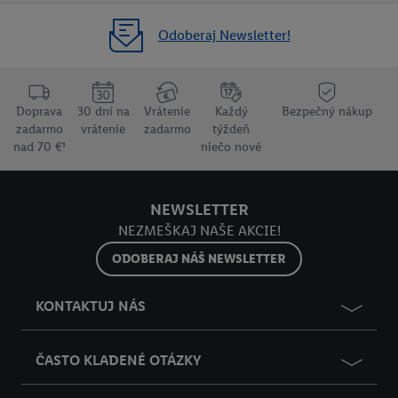
Odoberaj Newsletter!
Doprava
30 dní na
Vrátenie
Každý
Bezpečný nákup
zadarmo
vrátenie
zadarmo
týždeň
nad 70 €¹
niečo nové
NEWSLETTER
NEZMEŠKAJ NAŠE AKCIE!
ODOBERAJ NÁŠ NEWSLETTER
KONTAKTUJ NÁS
ČASTO KLADENÉ OTÁZKY