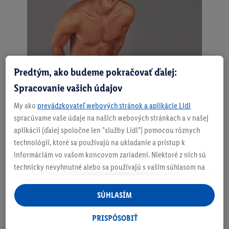
Predtým, ako budeme pokračovať ďalej:
Spracovanie vašich údajov
My ako
prevádzkovateľ webových stránok a aplikácie Lidl
Boxerky
spracúvame vaše údaje na našich webových stránkach a v našej
aplikácii (ďalej spoločne len "služby Lidl") pomocou rôznych
technológií, ktoré sa používajú na ukladanie a prístup k
módny strih
informáciám vo vašom koncovom zariadení. Niektoré z nich sú
normálna dĺžka nohavíc
technicky nevyhnutné alebo sa používajú s vaším súhlasom na
optimálne prispôsobenie s technológiou
pohodlné nastavenie, na zostavovanie štatistík alebo na
LYCRA
personalizovanú reklamu v rámci služieb Lidl aj mimo nich. Ak
SÚHLASÍM
ste účastníkom programu Lidl Plus, na tieto účely sa spracúvajú
aj údaje z vášho nákupného správania v obchode.
PRISPÔSOBIŤ
Ak tu udelíte svoj súhlas na účely personalizovanej reklamy a