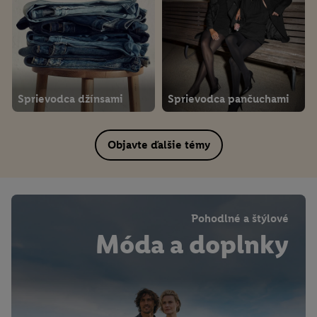
Sprievodca džínsami
Sprievodca pančuchami
Objavte ďalšie témy
Pohodlné a štýlové
Móda a doplnky