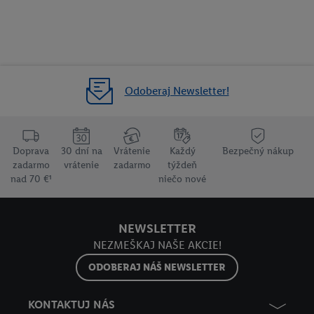
Odoberaj Newsletter!
Doprava
30 dní na
Vrátenie
Každý
Bezpečný nákup
zadarmo
vrátenie
zadarmo
týždeň
nad 70 €¹
niečo nové
NEWSLETTER
NEZMEŠKAJ NAŠE AKCIE!
ODOBERAJ NÁŠ NEWSLETTER
KONTAKTUJ NÁS