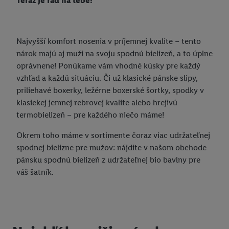
Teraz je rad na tebe!
Najvyšší komfort nosenia v príjemnej kvalite – tento
nárok majú aj muži na svoju spodnú bielizeň, a to úplne
oprávnene! Ponúkame vám vhodné kúsky pre každý
vzhľad a každú situáciu. Či už klasické pánske slipy,
priliehavé boxerky, ležérne boxerské šortky, spodky v
klasickej jemnej rebrovej kvalite alebo hrejivú
termobielizeň – pre každého niečo máme!
Okrem toho máme v sortimente čoraz viac udržateľnej
spodnej bielizne pre mužov: nájdite v našom obchode
pánsku spodnú bielizeň z udržateľnej bio bavlny pre
váš šatník.