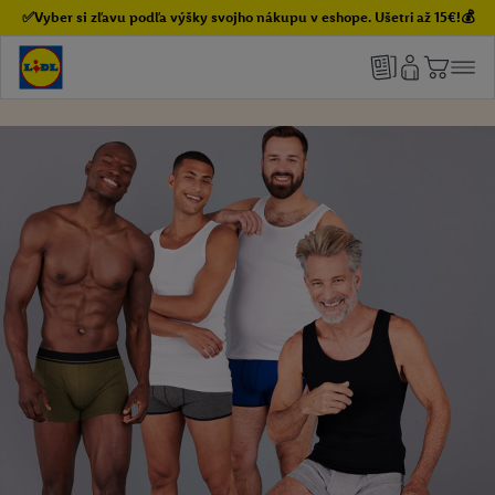
✅Vyber si zľavu podľa výšky svojho nákupu v eshope. Ušetri až 15€!💰