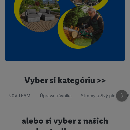
Vyber si kategóriu >>
20V TEAM
Úprava trávnika
Stromy a živý plot
P
alebo si vyber z našich