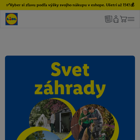
✅Vyber si zľavu podľa výšky svojho nákupu v eshope. Ušetri až 15€!💰