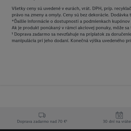
pre elektronické nabíjacie stanice
Všetky ceny sú uvedené v eurách, vrát. DPH, príp. recykl
právo na zmeny a omyly. Ceny sú bez dekorácie. Dodávka t
Lidl Plus krajiny
*Ďalšie informácie o dostupnosti a podmienkach kupónov 
Ak je produkt ponúkaný v rámci akciovej ponuky, môže sa
¹ Doprava zadarmo sa nevzťahuje na príplatok za doručen
manipulácia pri jeho dodaní. Konečná výška uvedeného prí
Doprava zadarmo nad 70 €¹
30 dní na vráte