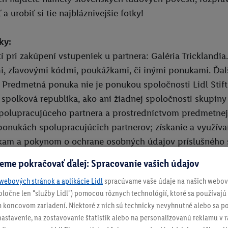
 a urobiť si tie najbláznivejšie fotky!
ky:
tí pri zakúpení vstupeniek u partnera: Galéria Tricklandi
, zľavovými kódmi, poukážkami, či inými ponukami. Ďalší
 Predmetná ponuka nie je ponukou spoločnosti Lidl Stiftu
polková republika, ako ani žiadnej spoločnosti skupiny s
olupracujúceho partnera a prostredníctvom predmetnej 
ponukách spolupracujúcich partnerov; získanie a využív
am a pokynom o ochrane osobných údajov príslušného 
 s.r.o., Hviezdoslavova 1079/11, Smizany, 05311
eme pokračovať ďalej: Spracovanie vašich údajov
webových stránok a aplikácie Lidl
spracúvame vaše údaje na našich webový
e uplatnenie zľavového kódu:
spoločne len "služby Lidl") pomocou rôznych technológií, ktoré sa používajú
š QR kód z aplikácie Lidl Plus pri zakúpení vstupeniek pr
 koncovom zariadení. Niektoré z nich sú technicky nevyhnutné alebo sa po
stavenie, na zostavovanie štatistík alebo na personalizovanú reklamu v rá