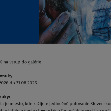
% na vstup do galérie
ponuky:
2026 do 31.08.2026
nuky:
ia je miesto, kde zažijete jedinečné putovanie Slovenskom v
ch nájdete námety slovenských ľudových povestí, rozprávo