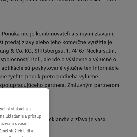
a. Ponuka nie je kombinovateľná s inými zľavami,
 predaj zľavy alebo jeho komerčné využitie je
ng & Co. KG, Stiftsbergstr. 1, 74167 Neckarsulm,
poločností Lidl , ale ide o výslovne a výlučné o
aplikácie sú poskytované výlučne len informácie
anie týchto ponúk preto podlieha výlučne
spolupracujúceho partnera. Zmluvným partnerom
ch stránkach a v
 na ukladanie a prístup
iamo na recepcii Tricklandie a zľava je vaša.
užívajú s vaším
mci služieb Lidl aj