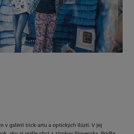
 galérii trick-artu a optických ilúzií. V jej
k, ako aj reálie obcí a zámkov Slovenska. Príďte