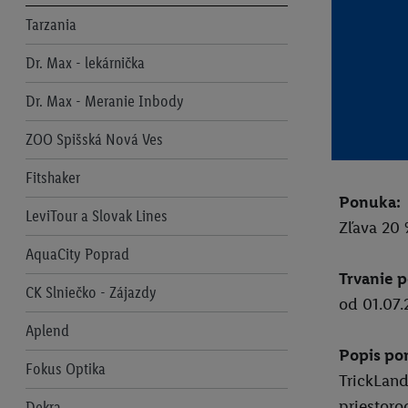
Tarzania
Dr. Max - lekárnička
Dr. Max - Meranie Inbody
ZOO Spišská Nová Ves
Fitshaker
Ponuka:
LeviTour a Slovak Lines
Zľava 20 
AquaCity Poprad
Trvanie 
CK Slniečko - Zájazdy
od 01.07.
Aplend
Popis po
Fokus Optika
TrickLand
priestoro
Dekra