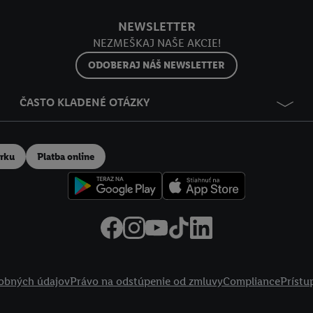
NEWSLETTER
NEZMEŠKAJ NAŠE AKCIE!
ODOBERAJ NÁŠ NEWSLETTER
ČASTO KLADENÉ OTÁZKY
erku
Platba online
obných údajov
Právo na odstúpenie od zmluvy
Compliance
Prístu