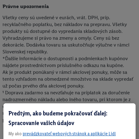
Právne upozornenia
Všetky ceny sú uvedené v eurách, vrát. DPH, príp.
recyklačného poplatku, bez nákladov na prepravu. Všetky
produkty sú dostupné do vypredania skladových zásob.
Vyhradzujeme si právo na zmeny a omyly. Ceny sú bez
dekorácie. Dodávka tovaru sa uskutočňuje výlučne v rámci
Slovenskej republiky.
*Ďalšie informácie o dostupnosti a podmienkach kupónov
nájdete prostredníctvom príslušného odkazu na kupóne.
Ak je produkt ponúkaný v rámci akciovej ponuky, môže sa
tento vzhľadom na obmedzené množstvo na sklade vypredať
už počas prvého dňa akciovej ponuky.
¹ Doprava zadarmo sa nevzťahuje na príplatok za doručenie
nadrozmerného nákladu alebo iného tovaru, pri ktorom je z
dôvodu jeho rozmerov alebo objemu potrebná osobitná
Predtým, ako budeme pokračovať ďalej:
manipulácia pri jeho dodaní. Konečná výška uvedeného
príplatku sa zobrazí v nákupnom košíku.
Spracovanie vašich údajov
My ako
prevádzkovateľ webových stránok a aplikácie Lidl