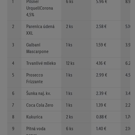
1
Pilsner
6 ks
5.96 €
8.94 
UrquellCorona
4,5%
2
Parenica údená
2 ks
2.58 €
5.16 
XXL
3
Galbani
1 ks
1.59 €
3.99 
Mascarpone
4
Trvanlivé mlieko
12 ks
4.16 €
6.24 
5
Prosecco
1 ks
2.99 €
4.59 
Frizzante
6
Šunka naj. kv.
1 ks
2.39 €
3.49 
7
Coca Cola Zero
1 ks
1.39 €
2.29 
8
Kukurica
2 ks
0.88 €
1.76 
9
Pitná voda
6 ks
1.40 €
2.10 