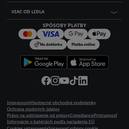
VIAC OD LIDLA
SPÔSOBY PLATBY
Na dobierku
Platba online
Právne informácie
Impressum
Všeobecné obchodné podmienky
Ochrana osobných údajov
Právo na odstúpenie od zmluvy
Compliance
Prístupnosť
Informácie o batériách podľa nariadenia EÚ
Cookies ustanovenia
Spravovať súbory cookie