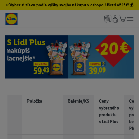
✅Vyber si zľavu podľa výšky svojho nákupu v eshope. Ušetri až 15€!💰
Položka
Balenie/KS
Ceny
Ceny
vybraného
vybr
produktu
prod
s Lidl Plus
bez L
Plus