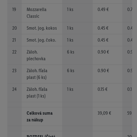
19
Mozzarella
1 ks
0.49 €
0.75 
Classic
20
Smot. jog. kokos
1 ks
0.45 €
0.49 
21
Smot. jog. čoko.
1 ks
0.45 €
0.49 
22
Záloh.
6 ks
0.90 €
0.90 
plechovka
23
Záloh. fľaša
6 ks
0.90 €
0.90 
plast (6 ks)
24
Záloh. fľaša
1 ks
0.15 €
0.15 
plast (1 ks)
Celková suma
39,09 €
59,43
za nákup
ROZDIEL (Čistá
20, 3