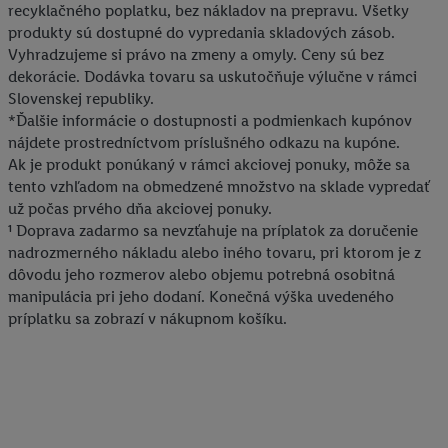
recyklačného poplatku, bez nákladov na prepravu. Všetky
údajov.
produkty sú dostupné do vypredania skladových zásob.
Kliknutím na možnosť "
Odmietnuť
" môžete povoliť iba
Vyhradzujeme si právo na zmeny a omyly. Ceny sú bez
používanie potrebných technológií. Kliknutím na "
Súhlasím
"
dekorácie. Dodávka tovaru sa uskutočňuje výlučne v rámci
vyjadríte súhlas so spracúvaním na všetky vyššie uvedené účely.
Slovenskej republiky.
Ďalšie informácie vrátane informácií o dobe uchovávania
*Ďalšie informácie o dostupnosti a podmienkach kupónov
údajov a Vašom práve kedykoľvek odvolať súhlas s účinnosťou
nájdete prostredníctvom príslušného odkazu na kupóne.
do budúcnosti nájdete v našich
zásadách ochrany osobných
Ak je produkt ponúkaný v rámci akciovej ponuky, môže sa
tento vzhľadom na obmedzené množstvo na sklade vypredať
údajov
.
Imprint nájdete tu.
už počas prvého dňa akciovej ponuky.
¹ Doprava zadarmo sa nevzťahuje na príplatok za doručenie
nadrozmerného nákladu alebo iného tovaru, pri ktorom je z
dôvodu jeho rozmerov alebo objemu potrebná osobitná
manipulácia pri jeho dodaní. Konečná výška uvedeného
príplatku sa zobrazí v nákupnom košíku.