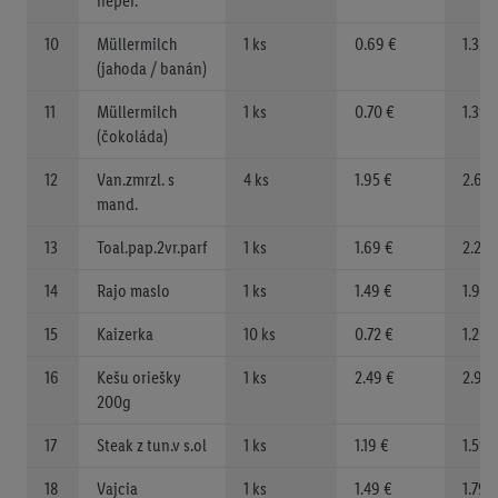
neper.
10
Müllermilch
1 ks
0.69 €
1.35 
(jahoda / banán)
11
Müllermilch
1 ks
0.70 €
1.39 
(čokoláda)
12
Van.zmrzl. s
4 ks
1.95 €
2.60 
mand.
13
Toal.pap.2vr.parf
1 ks
1.69 €
2.29 
14
Rajo maslo
1 ks
1.49 €
1.99 
15
Kaizerka
10 ks
0.72 €
1.20 
16
Kešu oriešky
1 ks
2.49 €
2.95 
200g
17
Steak z tun.v s.ol
1 ks
1.19 €
1.59 
18
Vajcia
1 ks
1.49 €
1.79 