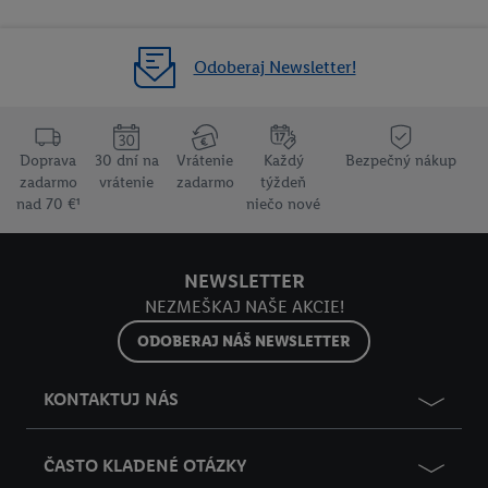
Odoberaj Newsletter!
Doprava
30 dní na
Vrátenie
Každý
Bezpečný nákup
zadarmo
vrátenie
zadarmo
týždeň
nad 70 €¹
niečo nové
NEWSLETTER
NEZMEŠKAJ NAŠE AKCIE!
ODOBERAJ NÁŠ NEWSLETTER
KONTAKTUJ NÁS
ČASTO KLADENÉ OTÁZKY