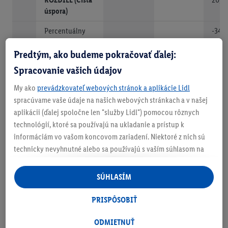
úspora)
Percentuálny
-34.
rozdiel medzi
Predtým, ako budeme pokračovať ďalej:
sumami
nákupov LIDL
Spracovanie vašich údajov
PLUS vs BEZ
LIDL PLUS
My ako
prevádzkovateľ webových stránok a aplikácie Lidl
spracúvame vaše údaje na našich webových stránkach a v našej
aplikácii (ďalej spoločne len "služby Lidl") pomocou rôznych
technológií, ktoré sa používajú na ukladanie a prístup k
informáciám vo vašom koncovom zariadení. Niektoré z nich sú
SCAN POTVRDENKY
technicky nevyhnutné alebo sa používajú s vaším súhlasom na
pohodlné nastavenie, na zostavovanie štatistík alebo na
Pre zobrazenie PDF dokumentu môžete využiť bezplatný program
Adobe Acrobat Reader
.
personalizovanú reklamu v rámci služieb Lidl aj mimo nich. Ak
SÚHLASÍM
ste účastníkom programu Lidl Plus, na tieto účely sa spracúvajú
aj údaje z vášho nákupného správania v obchode.
PRISPÔSOBIŤ
Ak tu udelíte svoj súhlas na účely personalizovanej reklamy a
* Porovnanie predajných cien v sortimente Lidl SR
následne si vytvoríte účet Lidl Plus alebo sa prihlásite do svojho
ODMIETNUŤ