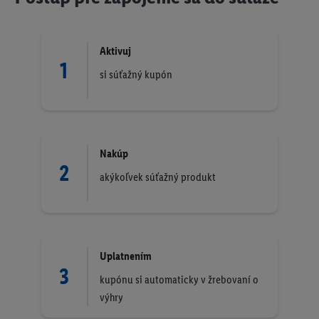
Aktivuj
1
si súťažný kupón
Nakúp
2
akýkoľvek súťažný produkt
Uplatnením
3
kupónu si automaticky v žrebovaní o
výhry