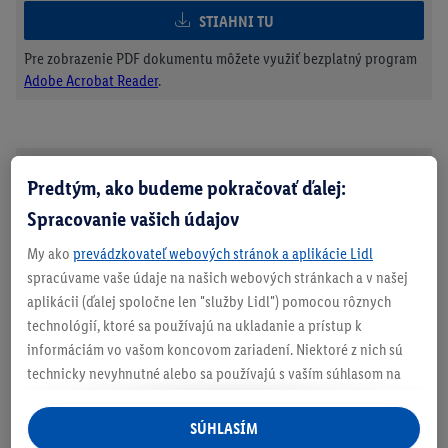
STIAHNI TU
Pre zobrazenie PDF dokumentu môžete využiť bezplatný program
Adobe Acrobat Reader
.
Predtým, ako budeme pokračovať ďalej:
Spracovanie vašich údajov
My ako
prevádzkovateľ webových stránok a aplikácie Lidl
spracúvame vaše údaje na našich webových stránkach a v našej
Výhercovia
aplikácii (ďalej spoločne len "služby Lidl") pomocou rôznych
technológií, ktoré sa používajú na ukladanie a prístup k
informáciám vo vašom koncovom zariadení. Niektoré z nich sú
Magdaléna P., Pukanec
technicky nevyhnutné alebo sa používajú s vaším súhlasom na
Terézia N., Šahy
pohodlné nastavenie, na zostavovanie štatistík alebo na
personalizovanú reklamu v rámci služieb Lidl aj mimo nich. Ak
SÚHLASÍM
ste účastníkom programu Lidl Plus, na tieto účely sa spracúvajú