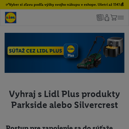
✅Vyber si zľavu podľa výšky svojho nákupu v eshope. Ušetri až 15€!💰
Vyhraj s Lidl Plus produkty
Parkside alebo Silvercrest
Postup pre zapojenie sa do súťaže