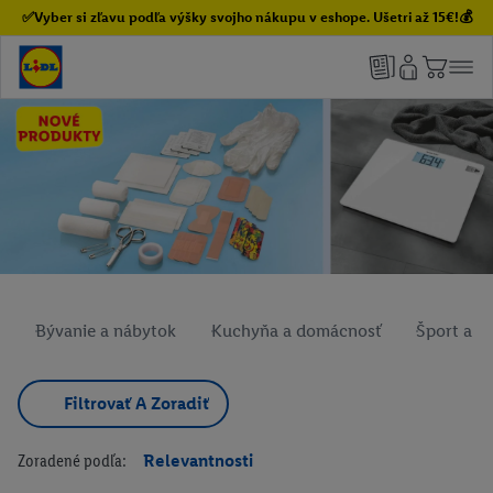
✅Vyber si zľavu podľa výšky svojho nákupu v eshope. Ušetri až 15€!💰
Bývanie a nábytok
Kuchyňa a domácnosť
Šport a v
Filtrovať A Zoradiť
Zoradené podľa:
Relevantnosti