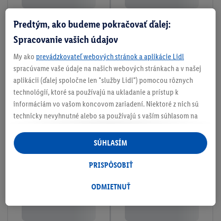
Predtým, ako budeme pokračovať ďalej:
Spracovanie vašich údajov
My ako
prevádzkovateľ webových stránok a aplikácie Lidl
spracúvame vaše údaje na našich webových stránkach a v našej
aplikácii (ďalej spoločne len "služby Lidl") pomocou rôznych
technológií, ktoré sa používajú na ukladanie a prístup k
informáciám vo vašom koncovom zariadení. Niektoré z nich sú
technicky nevyhnutné alebo sa používajú s vaším súhlasom na
pohodlné nastavenie, na zostavovanie štatistík alebo na
personalizovanú reklamu v rámci služieb Lidl aj mimo nich. Ak
SÚHLASÍM
ste účastníkom programu Lidl Plus, na tieto účely sa spracúvajú
aj údaje z vášho nákupného správania v obchode.
PRISPÔSOBIŤ
Ak tu udelíte svoj súhlas na účely personalizovanej reklamy a
následne si vytvoríte účet Lidl Plus alebo sa prihlásite do svojho
ODMIETNUŤ
existujúceho účtu Lidl Plus, my a náš partner Criteo S.A. môžeme
tiež vytvoriť špeciálny online identifikátor z e-mailovej adresy,