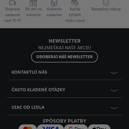
Doprava
30 dní na
Vrátenie
Každý
Bezpečný nákup
zadarmo
vrátenie
zadarmo
týždeň
nad 70 €¹
niečo nové
NEWSLETTER
NEZMEŠKAJ NAŠE AKCIE!
ODOBERAJ NÁŠ NEWSLETTER
KONTAKTUJ NÁS
ČASTO KLADENÉ OTÁZKY
VIAC OD LIDLA
SPÔSOBY PLATBY