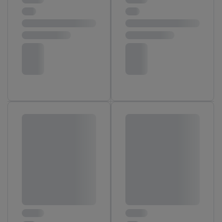
používanie potrebných technológií. Kliknutím na "
Súhlasím
"
vyjadríte súhlas so spracúvaním na všetky vyššie uvedené účely.
Ďalšie informácie vrátane informácií o dobe uchovávania
údajov a Vašom práve kedykoľvek odvolať súhlas s účinnosťou
do budúcnosti nájdete v našich
zásadách ochrany osobných
údajov
.
Imprint nájdete tu.